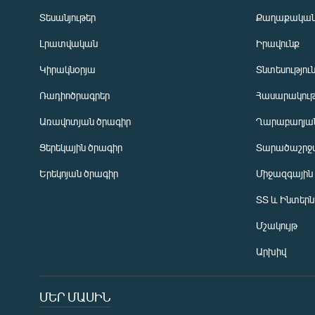
Տեսանյութեր
Քաղաքակա
Լրատվական
Իրավունք
Կիրակնօրյա
Տնտեսությու
Ռադիոծրագրեր
Հասարակութ
Առավոտյան ծրագիր
Ղարաբաղյան
Ցերեկային ծրագիր
Տարածաշրջ
Հայերեն
Երեկոյան ծրագիր
Միջազգային
English
ՏՏ և Ինտեր
Русский
Մշակույթ
ՀԵՏԵՎԵՔ ՄԵԶ
Արխիվ
ՄԵՐ ՄԱՍԻՆ