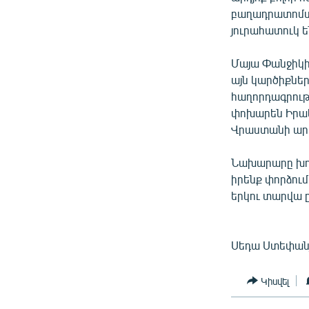
բաղադրատոմս 
յուրահատուկ են
Մայա Փանջիկի
այն կարծիքներ
հաղորդագրութ
փոխարեն Իրակլ
Վրաստանի արտ
Նախարարը խոսե
իրենք փորձում
երկու տարվա ը
Սեդա Ստեփան
Կիսվել