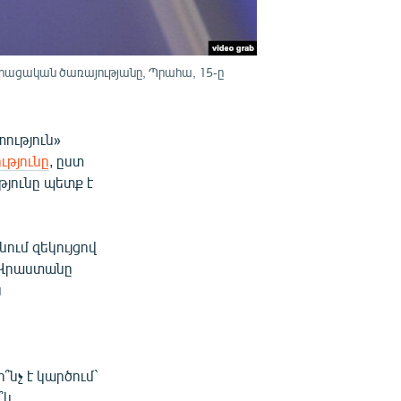
րացական ծառայությանը, Պրահա, 15-ը
ություն»
ւթյունը
, ըստ
թյունը պետք է
ւմ զեկույցով
է Վրաստանը
ն
նչ է կարծում`
՞կ