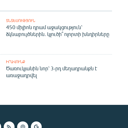
ՏՆՏԵՍՈՒԹՅՈՒՆ
450 միլիոն դրամ աջակցություն՝
ձկնաբույծներին. կլուծի՞ ոլորտի խնդիրները
ԻՐԱՎՈՒՆՔ
Ծառուկյանին նոր՝ 3-րդ մեղադրանքն է
առաջադրվել