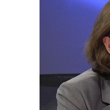
ՄԻՋԱԶԳԱՅԻՆ
ՄՇԱԿՈՒՅԹ
ՍՊՈՐՏ
ՄԵԿՆԱԲԱՆՈՒԹՅՈՒՆ
ՏՏ ԵՒ ԻՆՏԵՐՆԵՏ
ԿՈՐՈՆԱՎԻՐՈՒՍ
ԱՐԽԻՎ
ՏԵՍԱՆՅՈՒԹԵՐ
ԲԱՆԱՎԵՃ
ՁԳՏԵԼՈՎ ԼԱՎԱԳՈՒՅՆԻՆ
ՓՈԴՔԱՍԹ