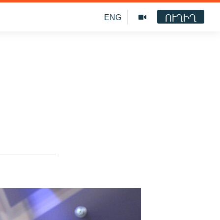
ՈՒՂԻՂ
ENG