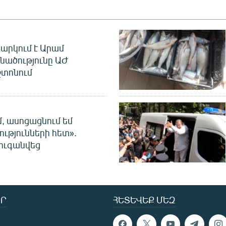
արկում է Արամ
նածությունը ԱԺ
տոնում
մ, ասոցացնում եմ
ությունների հետ».
ուգանվեց
Ր
ՀԵՏԵՎԵՔ ՄԵԶ