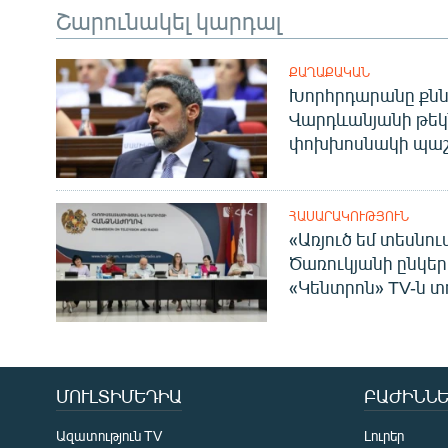
Շարունակել կարդալ
ՔԱՂԱՔԱԿԱՆ
Խորհրդարանը քնն
Վարդևանյանի թեկ
փոխխոսնակի պաշ
ՀԱՍԱՐԱԿՈՒԹՅՈՒՆ
«Առյուծ եմ տեսնու
Ծառուկյանի ընկեր
«Կենտրոն» TV-ն տ
ՄՈՒԼՏԻՄԵԴԻԱ
ԲԱԺԻՆՆԵ
Ազատություն TV
Լուրեր