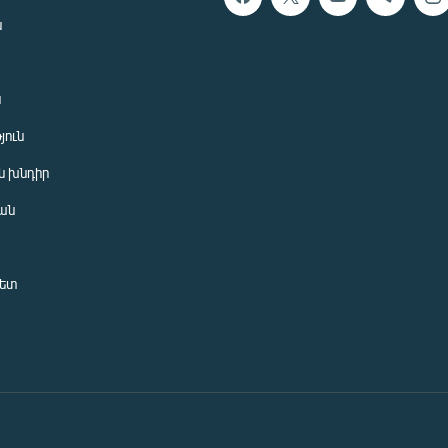
ն
ն
յուն
 խնդիր
ան
նետ