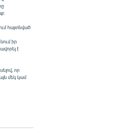
րը
նք։
ում հայտնված
նում իր
ավորել է
ելով, որ
այն մեկ կամ