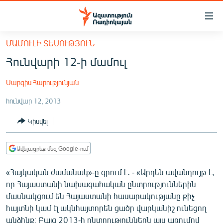
Մատչելիության
հղումներ
Անցնել
ՄԱՄՈՒԼԻ ՏԵՍՈՒԹՅՈՒՆ
հիմնական
ԱԶԱՏՈՒԹՅՈՒՆ TV
Հունվարի 12-ի մամուլ
բովանդակությանը
ՀԱՅԱՍՏԱՆ
Անցնել
Սարգիս Հարությունյան
հիմնական
ՔԱՂԱՔԱԿԱՆ
մենյուին
հունվար 12, 2013
ԸՆՏՐՈՒԹՅՈՒՆՆԵՐ 2026
Որոնում
Կիսվել
ԻՐԱՎՈՒՆՔ
ՀԱՍԱՐԱԿՈՒԹՅՈՒՆ
Ավելացրեք մեզ Google-ում
ՏՆՏԵՍՈՒԹՅՈՒՆ
«Հայկական ժամանակ»-ը գրում է․ - «Արդեն ավանդույթ է,
ՂԱՐԱԲԱՂ
որ Հայաստանի նախագահական ընտրություններին
ՊԱՏԵՐԱԶՄԻ 6 ՇԱԲԱԹՆԵՐԸ
մասնակցում են Հայաստանի հասարակությանը քիչ
հայտնի կամ էլ ակնհայտորեն ցածր վարկանիշ ունեցող
ՏԱՐԱԾԱՇՐՋԱՆ
անձինք։ Բայց 2013-ի ընտրություններն այս առումով