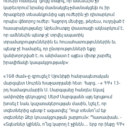
ուժերի հանդեպ` ցույց տալով, որ ամենեւին չի
կարեւորում նրանց մասնակցել-չմասնակցելն ու իր
ծրագրերի տեսանկյունից այդ ուժերին չի դիտարկում
որպես վճռորոշ ուժեր: Հաջորդ մեսիջը, թերեւս, ուղղված է
հասարակությանը: Արեւմուտքը փաստացի ակնարկում է,
որ ամենեւին պետք չէ տրվել ապատիկ
տրամադրություններին եւ հուսահատություններին եւ
պետք չէ համարել, որ ընտրությունների ելքը
կանխորոշված է, ու անիմաստ է այլեւս միտք շարժել
իրավիճակի կապակցությամբ»։
«168 ժամ»-ը զրուցել է Սյունիքի հանրապետական
մարզպետ Սուրեն Խաչատրյանի հետ։ Հարց․ - « ՀՀԿ 13-
րդ համագումարին Ս. Սարգսյանը հանդես եկավ
ամփոփիչ զեկույցով: Սերժ Սարգսյանն այդ ելույթում
խոսել է նաև կաշառակերության մասին, նշել է, որ
տգետներից պետք է ազատվել: Դուք տեսնո՞ւմ եք
տգետներ Ձեր կուսակցության շարքում»: Պատասխան․ -
«Տգետներ կլինեն, ո՞նց կարող է չլինեն… երբ որ ինքը ՀՀԿ