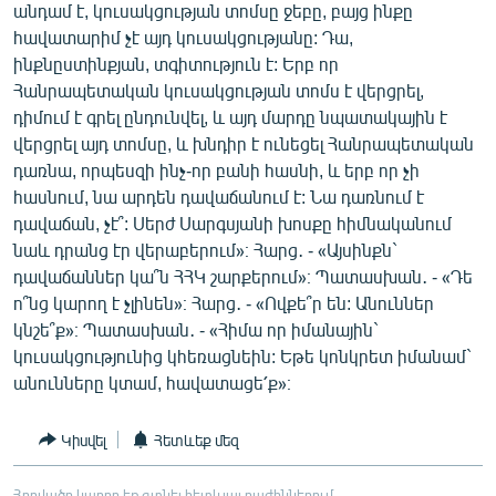
անդամ է, կուսակցության տոմսը ջեբը, բայց ինքը
հավատարիմ չէ այդ կուսակցությանը: Դա,
ինքնըստինքյան, տգիտություն է: Երբ որ
Հանրապետական կուսակցության տոմս է վերցրել,
դիմում է գրել ընդունվել, և այդ մարդը նպատակային է
վերցրել այդ տոմսը, և խնդիր է ունեցել Հանրապետական
դառնա, որպեսզի ինչ-որ բանի հասնի, և երբ որ չի
հասնում, նա արդեն դավաճանում է: Նա դառնում է
դավաճան, չէ՞: Սերժ Սարգսյանի խոսքը հիմնականում
նաև դրանց էր վերաբերում»։ Հարց․ - «Այսինքն`
դավաճաններ կա՞ն ՀՀԿ շարքերում»։ Պատասխան․ - «Դե
ո՞նց կարող է չլինեն»։ Հարց․ - «Ովքե՞ր են: Անուններ
կնշե՞ք»։ Պատասխան․ - «Հիմա որ իմանային`
կուսակցությունից կհեռացնեին: Եթե կոնկրետ իմանամ`
անունները կտամ, հավատացե՛ք»։
Կիսվել
Հետևեք մեզ
Հոդվածը կարող եք գտնել հետևյալ բաժիններում