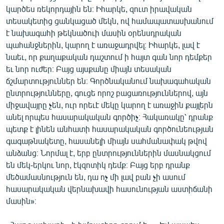
ՄԻՋԱԶԳԱՅԻՆ
կարծես ռեկորդային են։ Իհարկե, զուտ իրավական
տեսակետից ցանկացած մեկն, ով համապատասխանում
ՄՇԱԿՈՒՅԹ
է նախագահի թեկնածուի մասին օրենսդրական
ՍՊՈՐՏ
պահանջներին, կարող է առաջադրվել։ Իհարկե, լավ է
նաեւ, որ քաղաքական դաշտում ի հայտ գան նոր դեմքեր
ՄԵԿՆԱԲԱՆՈՒԹՅՈՒՆ
եւ նոր ուժեր։ Բայց այսքանը միայն տեսական
ՏՏ ԵՒ ԻՆՏԵՐՆԵՏ
ճշմարտություններ են։ Գործնականում նախագահական
ընտրությունները, գուցե որոշ բացառություններով, այն
ԿՈՐՈՆԱՎԻՐՈՒՍ
միջավայրը չեն, ուր որեւէ մեկը կարող է առաջին քայլերն
ԱՐԽԻՎ
անել որպես հասարակական գործիչ։ Հակառակը՝ դրանք
պետք է լինեն անհատի հասարակական գործունեության
ՏԵՍԱՆՅՈՒԹԵՐ
գագաթնակետը, հասանելի միայն սահմանափակ թվով
ԲԱՆԱՎԵՃ
անձանց։ Նորմալ է, երբ ընտրություններին մասնակցում
են մեկ-երկու նոր, էկզոտիկ դեմք։ Բայց երբ դրանք
ՁԳՏԵԼՈՎ ԼԱՎԱԳՈՒՅՆԻՆ
մեծամասնություն են, դա ոչ մի լավ բան չի ասում
ՓՈԴՔԱՍԹ
հասարակական վերնախավի հասունության աստիճանի
մասին»։
Հայերեն