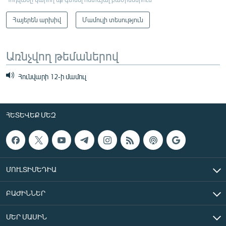
Հայերեն արխիվ
Մամուլի տեսություն
Առնչվող թեմաներով
Հունվարի 12-ի մամուլ
ՀԵՏԵՎԵՔ ՄԵԶ
ՄՈՒԼՏԻՄԵԴԻԱ
ԲԱԺԻՆՆԵՐ
ՄԵՐ ՄԱՍԻՆ