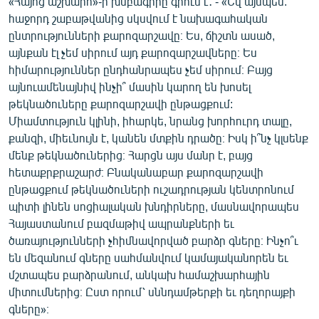
«Հայոց աշխարհ»-ի խմբագիրը գրում է․ - «Եվ այսպես.
English
հաջորդ շաբաթվանից սկսվում է նախագահական
ընտրությունների քարոզարշավը։ Ես, ճիշտն ասած,
Русский
այնքան էլ չեմ սիրում այդ քարոզարշավները։ Ես
հիմարություններ ընդհանրապես չեմ սիրում։ Բայց
ՀԵՏԵՎԵՔ ՄԵԶ
այնուամենայնիվ ինչի՞ մասին կարող են խոսել
թեկնածուները քարոզարշավի ընթացքում:
Միամտություն կլինի, իհարկե, նրանց խորհուրդ տալը,
քանզի, միեւնույն է, կանեն մտքին դրածը։ Իսկ ի՞նչ կլսենք
մենք թեկնածուներից։ Հարցն այս մանր է, բայց
հետաքրքրաշարժ։ Բնականաբար քարոզարշավի
«Ազատության» բոլոր կայքերը
ընթացքում թեկնածուների ուշադրության կենտրոնում
պիտի լինեն սոցիալական խնդիրները, մասնավորապես
Հայաստանում բազմաթիվ ապրանքների եւ
ծառայությունների չհիմնավորված բարձր գները։ Ինչո՞ւ
են մեզանում գները սահմանվում կամայականորեն եւ
մշտապես բարձրանում, անկախ համաշխարհային
միտումներից։ Ըստ որում՝ սննդամթերքի եւ դեղորայքի
գները»։