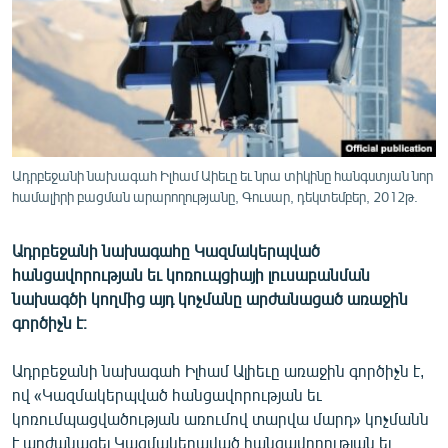
ՄԻՋԱԶԳԱՅԻՆ
ՄՇԱԿՈՒՅԹ
ՍՊՈՐՏ
ՄԵԿՆԱԲԱՆՈՒԹՅՈՒՆ
ՏՏ ԵՒ ԻՆՏԵՐՆԵՏ
Ադրբեջանի նախագահ Իլհամ Աիեւը եւ նրա տիկինը հանգստյան նոր
ԿՈՐՈՆԱՎԻՐՈՒՍ
համալիրի բացման արարողությանը, Գուսար, դեկտեմբեր, 2012թ.
ԱՐԽԻՎ
Ադրբեջանի նախագահը Կազմակերպված
ՏԵՍԱՆՅՈՒԹԵՐ
հանցավորության եւ կոռուպցիայի լուսաբանման
նախագծի կողմից այդ կոչմանը արժանացած առաջին
ԲԱՆԱՎԵՃ
գործիչն է։
ՁԳՏԵԼՈՎ ԼԱՎԱԳՈՒՅՆԻՆ
Ադրբեջանի նախագահ Իլհամ Ալիեւը առաջին գործիչն է,
ՓՈԴՔԱՍԹ
ով «Կազմակերպված հանցավորության եւ
կոռումպացվածության առումով տարվա մարդ» կոչմանն
Հայերեն
է արժանացել Կազմակերպված հանցավորության եւ