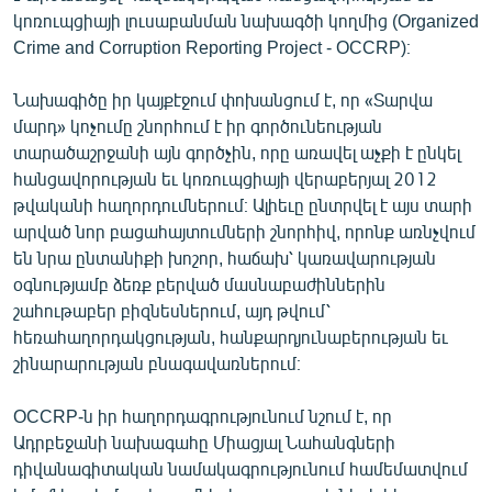
English
կոռուպցիայի լուսաբանման նախագծի կողմից (Organized
Crime and Corruption Reporting Project - OCCRP)։
Русский
Նախագիծը իր կայքէջում փոխանցում է, որ «Տարվա
ՀԵՏԵՎԵՔ ՄԵԶ
մարդ» կոչումը շնորհում է իր գործունեության
տարածաշրջանի այն գործչին, որը առավել աչքի է ընկել
հանցավորության եւ կոռուպցիայի վերաբերյալ 2012
թվականի հաղորդումներում։ Ալիեւը ընտրվել է այս տարի
արված նոր բացահայտումների շնորհիվ, որոնք առնչվում
են նրա ընտանիքի խոշոր, հաճախ՝ կառավարության
«Ազատության» բոլոր կայքերը
օգնությամբ ձեռք բերված մասնաբաժիններին
շահութաբեր բիզնեսներում, այդ թվում՝
հեռահաղորդակցության, հանքարդյունաբերության եւ
շինարարության բնագավառներում։
OCCRP-ն իր հաղորդագրությունում նշում է, որ
Ադրբեջանի նախագահը Միացյալ Նահանգների
դիվանագիտական նամակագրությունում համեմատվում