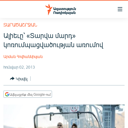
Մատչելիության
հղումներ
Անցնել
ՏԱՐԱԾԱՇՐՋԱՆ
հիմնական
ԱԶԱՏՈՒԹՅՈՒՆ TV
Ալիեւը՝ «Տարվա մարդ»
բովանդակությանը
ՀԱՅԱՍՏԱՆ
Անցնել
կոռումպացվածության առումով
հիմնական
ՔԱՂԱՔԱԿԱՆ
մենյուին
Արման Հովհաննիսյան
ԸՆՏՐՈՒԹՅՈՒՆՆԵՐ 2026
Որոնում
հունվար 02, 2013
ԻՐԱՎՈՒՆՔ
Կիսվել
ՀԱՍԱՐԱԿՈՒԹՅՈՒՆ
ՏՆՏԵՍՈՒԹՅՈՒՆ
Ավելացրեք մեզ Google-ում
ՂԱՐԱԲԱՂ
ՊԱՏԵՐԱԶՄԻ 6 ՇԱԲԱԹՆԵՐԸ
ՏԱՐԱԾԱՇՐՋԱՆ