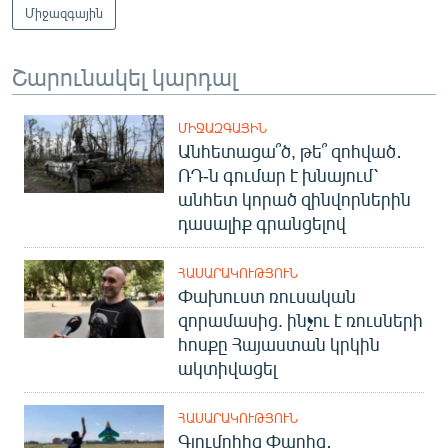
Միջազգային
Շարունակել կարդալ
ՄԻՋԱԶԳԱՅԻՆ
Անհետացա՞ծ, թե՞ զոհված․
ՌԴ-ն գումար է խնայում՝
անհետ կորած զինվորներին
դասալիք գրանցելով
ՀԱՍԱՐԱԿՈՒԹՅՈՒՆ
Փախուստ ռուսական
զորամասից. ինչու է ռուսների
հոսքը Հայաստան կրկին
ակտիվացել
ՀԱՍԱՐԱԿՈՒԹՅՈՒՆ
Գյումրիից Փարիզ․