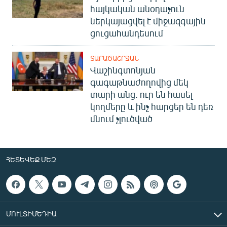
հայկական անօդաչուն
ներկայացվել է միջազգային
ցուցահանդեսում
ՏԱՐԱԾԱՇՐՋԱՆ
Վաշինգտոնյան
գագաթնաժողովից մեկ
տարի անց. ուր են հասել
կողմերը և ինչ հարցեր են դեռ
մնում չլուծված
ՀԵՏԵՎԵՔ ՄԵԶ
ՄՈՒԼՏԻՄԵԴԻԱ