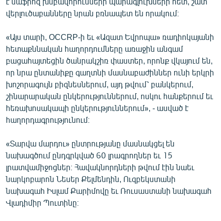
է մաֆիոզ խմբավորումների պարագլուխների հետ, շատ
վերլուծաբանները նրան բռնապետ են որակում։
«Այս տարի, OCCRP-ի եւ «Ազատ Եվրոպա» ռադիոկայանի
հետաքննական հաղորդումները առաջին անգամ
բացահայտեցին ծանրակշիռ փաստեր, որոնք վկայում են,
որ նրա ընտանիքը գաղտնի մասնաբաժիններ ունի երկրի
խոշորագույն բիզնեսներում, այդ թվում՝ բանկերում,
շինարարական ընկերություններում, ոսկու հանքերում եւ
հեռախոսակապի ընկերություններում», - ասված է
հաղորդագրությունում։
«Տարվա մարդու» ընտրությանը մասնակցել են
նախագծում ընդգրկված 60 լրագրողներ եւ 15
լրատվամիջոցներ։ Հավակնորդների թվում էին նաեւ
նարկոբարոն Նեսեր Քելմենդին, Ուզբեկստանի
նախագահ Իսլամ Քարիմովը եւ Ռուսաստանի նախագահ
Վլադիմիր Պուտինը։