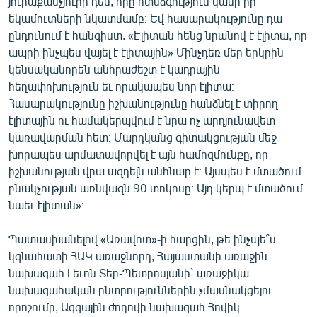
յուրաքանչյուրի դեմ, որը ոտնձգություն կանի իր
English
եկամուտների նկատմամբ։ Եվ հասարակությունը դա
ընդունում է հանգիստ. «Էլիտան հենց նրանով է էլիտա, որ
Русский
ապրի ինչպես վայել է էլիտային» Մինչդեռ մեր երկրին
կենսականորեն անհրաժեշտ է կադրային
ՀԵՏԵՎԵՔ ՄԵԶ
հեղափոխություն եւ որակապես նոր էլիտա։
Հասարակությունը իշխանությունը հանձնել է տիրող
էլիտային ու համակերպվում է նրա ոչ արդյունավետ
կառավարման հետ։ Մարդկանց գիտակցության մեջ
խորապես արմատավորվել է այն համոզմունքը, որ
իշխանության վրա ազդելն անհնար է։ Այսպես է մտածում
«Ազատության» բոլոր կայքերը
բնակչության առնվազն 90 տոկոսը։ Այդ կերպ է մտածում
նաեւ էլիտան»։
Պատասխանելով «Առավոտ»-ի հարցին, թե ինչպե՞ս
կգնահատի ՀԱԿ առաջնորդ, Հայաստանի առաջին
նախագահ Լեւոն Տեր-Պետրոսյանի` առաջիկա
նախագահական ընտրություններին չմասնակցելու
որոշումը, Ազգային ժողովի նախագահ Հովիկ