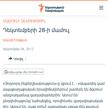
Մատչելիության
հղումներ
Անցնել
ՄԱՄՈՒԼԻ ՏԵՍՈՒԹՅՈՒՆ
հիմնական
ԱԶԱՏՈՒԹՅՈՒՆ TV
Դեկտեմբերի 28-ի մամուլ
բովանդակությանը
ՀԱՅԱՍՏԱՆ
Անցնել
Աղասի Ենոքյան
հիմնական
ՔԱՂԱՔԱԿԱՆ
մենյուին
դեկտեմբեր 28, 2012
ԸՆՏՐՈՒԹՅՈՒՆՆԵՐ 2026
Որոնում
Կիսվել
ԻՐԱՎՈՒՆՔ
ՀԱՍԱՐԱԿՈՒԹՅՈՒՆ
Ավելացրեք մեզ Google-ում
ՏՆՏԵՍՈՒԹՅՈՒՆ
«Չորրորդ ինքնիշխանություն»-ը գրում է. - «Ապատիկ կամ
ՂԱՐԱԲԱՂ
ապաքաղաքական իրավիճակներում շատերն են ձգտում
ՊԱՏԵՐԱԶՄԻ 6 ՇԱԲԱԹՆԵՐԸ
անդրադառնալ գաղափարներին: Ասում են`
ընդդիմությունը նահանջեց, որովհետեւ գաղափարական
ՏԱՐԱԾԱՇՐՋԱՆ
չէր: Ասում են, բայց որեւէ գաղափար առաջ չեն քաշում: