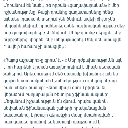
ՄԻՋԱԶԳԱՅԻՆ
Մոռանում են նաեւ, թե որքան «գաղափարական» է մեր
իշխանությունը: Բացի դրանից գաղափարները հենց
ՄՇԱԿՈՒՅԹ
այնպես, դատարկ տեղում չեն ծնվում, ավելի ճիշտ չեն
ՍՊՈՐՏ
ընդօրինակվում, որովհետեւ գոնե հայ իրականության մեջ
նոր գաղափարներ չեն ծնվում: Մենք դրանք վերցրել ենք
ՄԵԿՆԱԲԱՆՈՒԹՅՈՒՆ
ուրիշներից, փորձել ենք տեղայնացնել: Մեկ-մեկ ստացվել
ՏՏ ԵՒ ԻՆՏԵՐՆԵՏ
է, ավելի հաճախ չի ստացվել»:
ԿՈՐՈՆԱՎԻՐՈՒՍ
«Հայոց աշխարհ»-ը գրում է. - « Մեր դժբախտությունն այն
ԱՐԽԻՎ
է, որ հայրենի էլիտան առաջնորդվում է միայն սեփական
շահերով։ Արեւմուտքում մեծ մասամբ իշխանության են
ՏԵՍԱՆՅՈՒԹԵՐ
գալիս հասարակական նշանակություն ունեցող ինչ-որ
ԲԱՆԱՎԵՃ
բան անելու համար։ Հետո միայն գնում բիզնես եւ
վերածում քաղաքական ռեսուրսը ֆինանսականի։
ՁԳՏԵԼՈՎ ԼԱՎԱԳՈՒՅՆԻՆ
Մեզանում իշխանություն են գնում, որպես կանոն,
ՓՈԴՔԱՍԹ
սեփական ֆինանսական շահերի իրականացման
նպատակով։ Էլիտայի գերակշիռ մասը մտահոգված է
հատկապես դրանով եւ կատաղի պայքարում է
Հայերեն