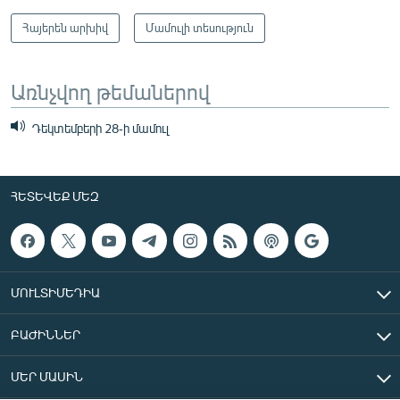
Հայերեն արխիվ
Մամուլի տեսություն
Առնչվող թեմաներով
Դեկտեմբերի 28-ի մամուլ
ՀԵՏԵՎԵՔ ՄԵԶ
ՄՈՒԼՏԻՄԵԴԻԱ
ԲԱԺԻՆՆԵՐ
ՄԵՐ ՄԱՍԻՆ