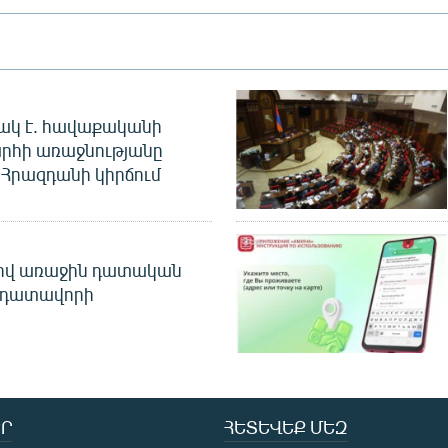
ակ է. հավաքականի
րհի առաջնությանը
Հրազդանի կիրճում
ծով առաջին դատական
 դատավորի
Ր
ՀԵՏԵՎԵՔ ՄԵԶ