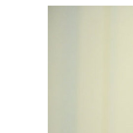
ՄԻՋԱԶԳԱՅԻՆ
ՄՇԱԿՈՒՅԹ
ՍՊՈՐՏ
ՄԵԿՆԱԲԱՆՈՒԹՅՈՒՆ
ՏՏ ԵՒ ԻՆՏԵՐՆԵՏ
ԿՈՐՈՆԱՎԻՐՈՒՍ
ԱՐԽԻՎ
ՏԵՍԱՆՅՈՒԹԵՐ
ԲԱՆԱՎԵՃ
ՁԳՏԵԼՈՎ ԼԱՎԱԳՈՒՅՆԻՆ
ՓՈԴՔԱՍԹ