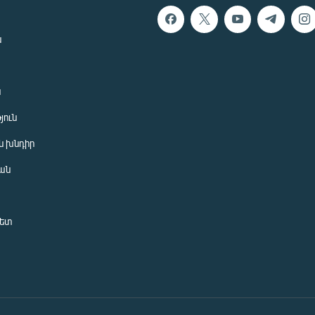
ն
ն
յուն
 խնդիր
ան
նետ