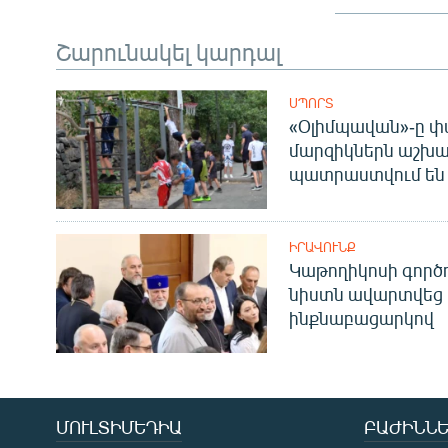
Շարունակել կարդալ
ՍՊՈՐՏ
«Օլիմպավան»-ը փ
մարզիկներն աշխա
պատրաստվում են 
ԻՐԱՎՈՒՆՔ
Կաթողիկոսի գոր
նիստն ավարտվեց
ինքնաբացարկով
ՄՈՒԼՏԻՄԵԴԻԱ
ԲԱԺԻՆՆԵ