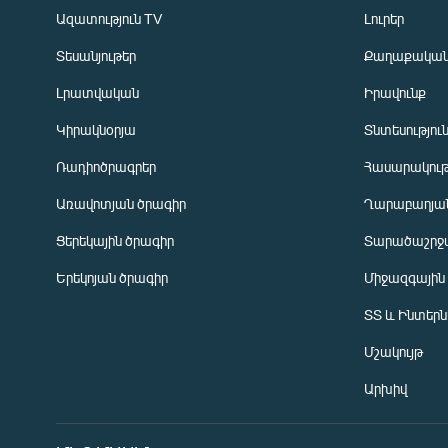
Ազատություն TV
Լուրեր
Տեսանյութեր
Քաղաքակա
Լրատվական
Իրավունք
Կիրակնօրյա
Տնտեսությու
Ռադիոծրագրեր
Հասարակութ
Առավոտյան ծրագիր
Ղարաբաղյան
Ցերեկային ծրագիր
Տարածաշրջ
Հայերեն
Երեկոյան ծրագիր
Միջազգային
English
ՏՏ և Ինտեր
Русский
Մշակույթ
ՀԵՏԵՎԵՔ ՄԵԶ
Արխիվ