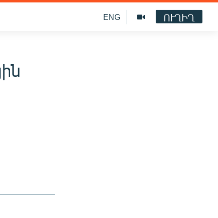
ՈՒՂԻՂ
ENG
յին