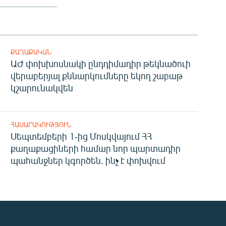
ՔԱՂԱՔԱԿԱՆ
ԱԺ փոխխոսնակի ընդդիմադիր թեկնածուի
վերաբերյալ քննարկումները եկող շաբաթ
կշարունակվեն
ՀԱՍԱՐԱԿՈՒԹՅՈՒՆ
Սեպտեմբերի 1-ից Մոսկվայում ՀՀ
քաղաքացիների համար նոր պարտադիր
պահանջներ կգործեն. ինչ է փոխվում