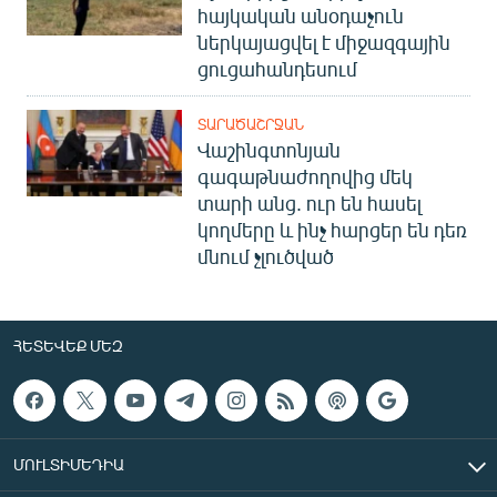
հայկական անօդաչուն
ներկայացվել է միջազգային
ցուցահանդեսում
ՏԱՐԱԾԱՇՐՋԱՆ
Վաշինգտոնյան
գագաթնաժողովից մեկ
տարի անց. ուր են հասել
կողմերը և ինչ հարցեր են դեռ
մնում չլուծված
ՀԵՏԵՎԵՔ ՄԵԶ
ՄՈՒԼՏԻՄԵԴԻԱ