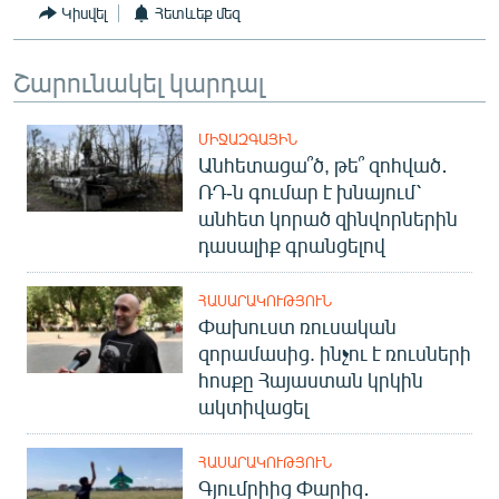
Կիսվել
Հետևեք մեզ
English
Русский
Շարունակել կարդալ
ՀԵՏԵՎԵՔ ՄԵԶ
ՄԻՋԱԶԳԱՅԻՆ
Անհետացա՞ծ, թե՞ զոհված․
ՌԴ-ն գումար է խնայում՝
անհետ կորած զինվորներին
դասալիք գրանցելով
«Ազատության» բոլոր կայքերը
ՀԱՍԱՐԱԿՈՒԹՅՈՒՆ
Փախուստ ռուսական
զորամասից. ինչու է ռուսների
հոսքը Հայաստան կրկին
ակտիվացել
ՀԱՍԱՐԱԿՈՒԹՅՈՒՆ
Գյումրիից Փարիզ․