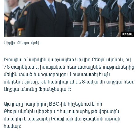
ՄԻՋԱԶԳԱՅԻՆ
ՄՇԱԿՈՒՅԹ
ՍՊՈՐՏ
ՄԵԿՆԱԲԱՆՈՒԹՅՈՒՆ
Սիլվիո Բեռլուսկոնի
ՏՏ ԵՒ ԻՆՏԵՐՆԵՏ
Իտալիայի նախկին վարչապետ Սիլվիո Բեռլուսկոնին, ով
ԿՈՐՈՆԱՎԻՐՈՒՍ
76 տարեկան է, իտալական հեռուստաընկերություններից
ԱՐԽԻՎ
մեկին տված հարցազրույցում հաստատել է այն
տեղեկությունը, թե հանդիպում է 28-ամյա մի աղջկա հետ:
ՏԵՍԱՆՅՈՒԹԵՐ
Աղջկա անունը Ֆրանչեսկա է:
ԲԱՆԱՎԵՃ
Այս լուրը հաղորդող BBC-ին հիշեցնում է, որ
ՁԳՏԵԼՈՎ ԼԱՎԱԳՈՒՅՆԻՆ
Բեռլուսկոնին վերջերս է հայտարարել, թե վերստին
ՓՈԴՔԱՍԹ
մտադիր է պայքարել Իտալիայի վարչապետի աթոռի
համար:
Հայերեն