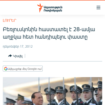
Մատչելիության
հղումներ
Անցնել
ԼՈՒՐԵՐ
հիմնական
ԱԶԱՏՈՒԹՅՈՒՆ TV
Բեռլուսկոնին հաստատել է 28-ամյա
բովանդակությանը
ՀԱՅԱՍՏԱՆ
Անցնել
աղջկա հետ հանդիպելու փաստը
հիմնական
ՔԱՂԱՔԱԿԱՆ
մենյուին
դեկտեմբեր 17, 2012
ԸՆՏՐՈՒԹՅՈՒՆՆԵՐ 2026
Որոնում
Կիսվել
ԻՐԱՎՈՒՆՔ
ՀԱՍԱՐԱԿՈՒԹՅՈՒՆ
Ավելացրեք մեզ Google-ում
ՏՆՏԵՍՈՒԹՅՈՒՆ
ՂԱՐԱԲԱՂ
ՊԱՏԵՐԱԶՄԻ 6 ՇԱԲԱԹՆԵՐԸ
ՏԱՐԱԾԱՇՐՋԱՆ