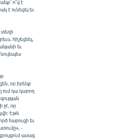
անք` ո՞վ է
ակ է ունեցել եւ
 տեղի
ւս, հիշեցնել,
նյանի եւ
նույնպես
ար
են, որ իրենք
էլ ում դա կարող
նգության
չէ, որ
վի: Եթե
ործ հարուցի եւ
տումը», -
զրույցում ասաց