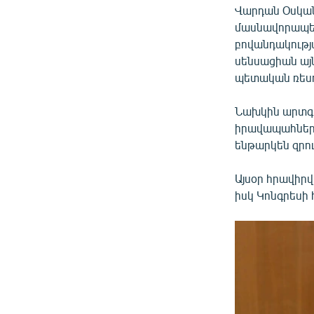
Վարդան Օսկանյ
մասնավորապես 
բովանդակության
սենսացիան այ
պետական ռեսո
Նախկին արտգո
իրավապահների
ենթարկեն զրու
Այսօր հրավիր
իսկ Կոնգրեսի