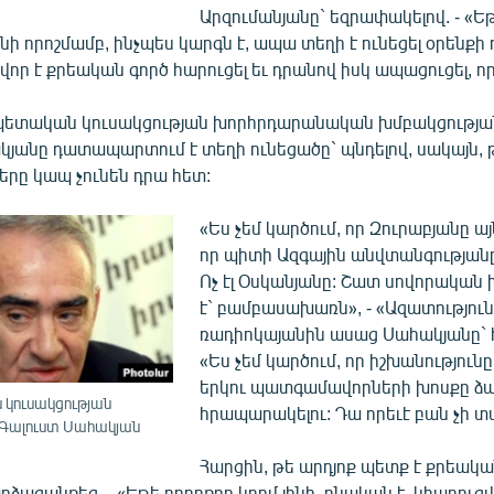
Արզումանյանը` եզրափակելով. - «Եթ
ի որոշմամբ, ինչպես կարգն է, ապա տեղի է ունեցել օրենքի
ր է քրեական գործ հարուցել եւ դրանով իսկ ապացուցել, որ 
պետական կուսակցության խորհրդարանական խմբակցությա
կյանը դատապարտում է տեղի ունեցածը` պնդելով, սակայն, 
երը կապ չունեն դրա հետ:
«Ես չեմ կարծում, որ Զուրաբյանը այ
որ պիտի Ազգային անվտանգության
Ոչ էլ Օսկանյանը: Շատ սովորական 
է` բամբասախառն», - «Ազատություն
ռադիոկայանին ասաց Սահակյանը` հա
«Ես չեմ կարծում, որ իշխանությունը
երկու պատգամավորների խոսքը ձայ
կուսակցության
հրապարակելու: Դա որեւէ բան չի տա
Գալուստ Սահակյան
Հարցին, թե արդյոք պետք է քրեակա
արձագանքեց. - «Եթե բողոքող կողմ լինի, բնական է, կհարուցվ