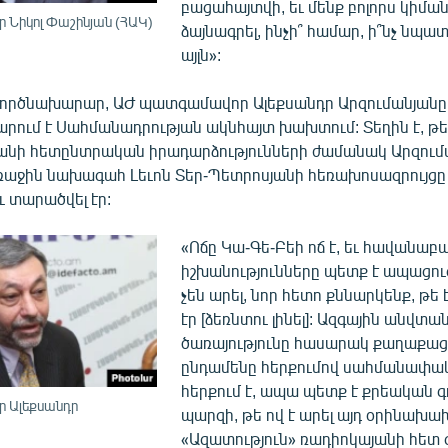
բացահայտվի, եւ մենք բոլորս կիման
Նիկոլ Փաշինյան (ՀԱԿ)
ձայնագրել, ինչի՞ համար, ի՞նչ նպատ
այլն»:
ործնախարար, ԱԺ պատգամավոր Ալեքսանդր Արզումանյանը
րում է Սահմանադրության ակնհայտ խախտում: Տեղին է, թերե
անի հետընտրական իրադարձությունների ժամանակ Արզումա
աջին նախագահ Լեւոն Տեր-Պետրոսյանի հեռախոսազրույցը 
ւ տարածվել էր:
«Ոճը Կա-Գե-Բեի ոճ է, եւ հավանաբ
իշխանությունները պետք է ապացուց
չեն արել, նոր հետո քննարկենք, թե 
էր [ձեռնտու լինել]: Ազգային անվտա
ծառայությունը հասարակ քաղաքացի 
ընդամենը հերքումով սահմանափակ
հերքում է, ապա պետք է քրեական գ
 Ալեքսանդր
պարզի, թե ով է արել այդ օրինախախ
«Ազատություն» ռադիոկայանի հետ 