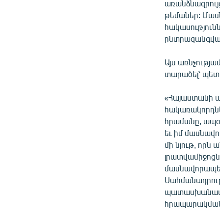
առանձնազրույ
թեմաներ: Մաս
հակասություն
ընտրազանգվա
Այս առնչությա
տարածել՝ պետ
«Հայաստանի ա
հակառակորդնե
հրամանը, ապօ
եւ իմ մասնավո
մի նյութ, որն
լրատվամիջոցն
մասնավորապես
Սահմանադրութ
պատասխանատվո
հրապարակման