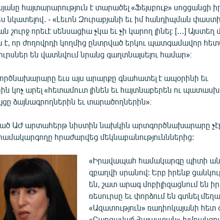
անը հայտարարություն է տարածել «Ֆեյսբուք» սոցցանցի իր
նկատելով․ - «Լեւոն Զուրաբյանի եւ իմ հանդիպման փաստի 
 շուրջ որեւէ սենսացիա չկա եւ չի կարող լինել: [․․․] Այստեղ
ն է, որ ժողովրդի կողմից ընտրված երկու պատգամավոր հետ
ւրսներ են վատնվում նրանց գաղտնալսելու համար»։
րծնախարարը եւս այս արարքը գնահատել է ապօրինի եւ
ն կոչ արել «հետամուտ լինեն եւ հայտնաբերեն ու պատաս
յցը ձայնագրողներին եւ տարածողներին»։
ված ԱԺ արտահերթ նիստին նախկին արտգործնախարարը չէր
 համակարգողը հրաժարվեց մեկնաբանությունններից:
«Իրավապահ համակարգը պիտի ան
զբաղվի սրանով: Երբ իրենք ցանկութ
են, շատ արագ մոբիլիզացնում են իր
ռեսուրսը եւ փորձում են գտնել մեղա
«Ազատություն» ռադիոկայանի հետ 
«Բարգավաճ Հայաստան» խմբակցու