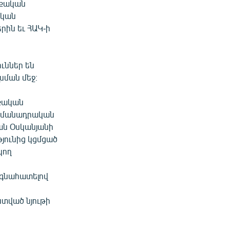
աքական
ական
րին եւ ՀԱԿ-ի
ւններ են
սման մեջ։
աքական
ահմանադրական
ան Օսկանյանի
թյունից կցմցած
կող
 գնահատելով
տված նյութի