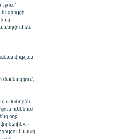
 էջում՝
եւ զրույցի
 միակ
ապնդվում են,
խանատվության
 մասնակցում,
պայմանորեն
յուն ունենում
ենց ողջ
վորներին», -
զրույցում ասաց
թյան