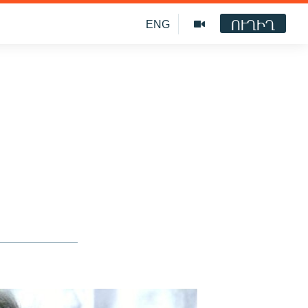
ՈՒՂԻՂ
ENG