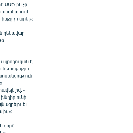
ե ԱԱԾ-ին չի
 ոտնահարում:
ինքը չի արել»:
ն ղեկավար
թե
ն պրոդուկտն է,
ը հետաքրքրի:
խոսակցություն
»
վելելով. -
 խնդիր ունի
նագրելու եւ
լիս»:
ն գործ
ի»: