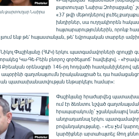
քարտուղար Նաիրա Զոհրաբյանը` շա
ան քարտուղար Նաիրա
«37 թվի մեթոդներով լուծել քաղաք
խնդիրներ, սա ուղղակիորեն հակասո
հայտարարություններին, որոնք հ
 լսում ենք թե' հայաստանյան, թե' եվրոպական տարբեր ամբի
իկոլ Փաշինյանը (ՀԱԿ) երկու պատգամավորների զրույցի գ
որակեց Կա-Գե-Բեին բնորոշ գործելաոճ` հավելելով. - «Իրա
Հ Քրեական օրենսգրքի 146-րդ հոդվածի հատկանիշներով պ
ն ապօրինի գաղտնալսումն իրականացրած եւ դա համացանց
կան պատասխանատվության ենթարկելու համար»:
Փաշինյանը հրաժարվեց պատասխան
ում էր ձեռնտու նշված գաղտնալսմա
հրապարակումը` չցանկանալով նաե
անդրադառնալ երկու պատգամավորն
բովանդակությանը. - «Ես չեմ կարո
կարծիքներ արտահայտել: Թող քննութ