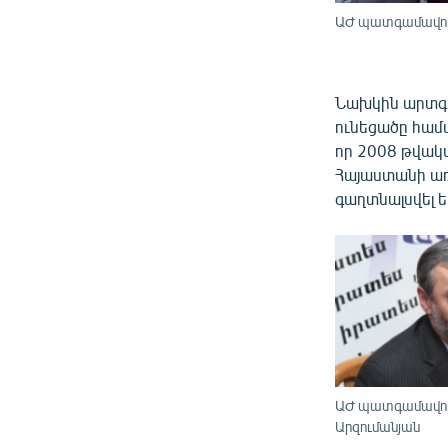
ԱԺ պատգամավոր 
Նախկին արտգ
ունեցածը համա
որ 2008 թվակ
Հայաստանի առ
գաղտնալսվել ե
ԱԺ պատգամավոր
Արզումանյան