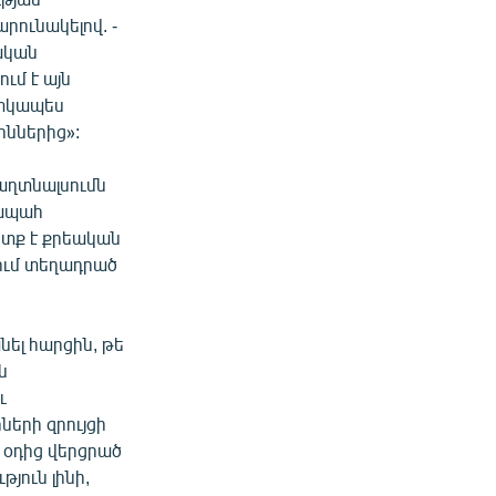
րունակելով. -
ական
ւմ է այն
ատկապես
ոններից»:
աղտնալսումն
վապահ
ետք է քրեական
ում տեղադրած
ել հարցին, թե
ն
ւ
երի զրույցի
ղ օդից վերցրած
յուն լինի,