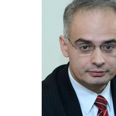
ՄԻՋԱԶԳԱՅԻՆ
ՄՇԱԿՈՒՅԹ
ՍՊՈՐՏ
ՄԵԿՆԱԲԱՆՈՒԹՅՈՒՆ
ՏՏ ԵՒ ԻՆՏԵՐՆԵՏ
ԿՈՐՈՆԱՎԻՐՈՒՍ
ԱՐԽԻՎ
ՏԵՍԱՆՅՈՒԹԵՐ
ԲԱՆԱՎԵՃ
ՁԳՏԵԼՈՎ ԼԱՎԱԳՈՒՅՆԻՆ
ՓՈԴՔԱՍԹ