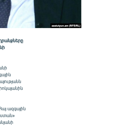
ադրանքները
նի
անի
գային
ռայությանն
դիոկայանին
Հայ ազգային
աստան»
նյանի