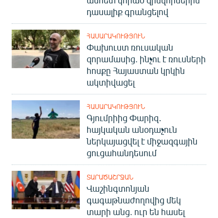
անհետ կորած զինվորներին
դասալիք գրանցելով
ՀԱՍԱՐԱԿՈՒԹՅՈՒՆ
Փախուստ ռուսական
զորամասից. ինչու է ռուսների
հոսքը Հայաստան կրկին
ակտիվացել
ՀԱՍԱՐԱԿՈՒԹՅՈՒՆ
Գյումրիից Փարիզ․
հայկական անօդաչուն
ներկայացվել է միջազգային
ցուցահանդեսում
ՏԱՐԱԾԱՇՐՋԱՆ
Վաշինգտոնյան
գագաթնաժողովից մեկ
տարի անց. ուր են հասել