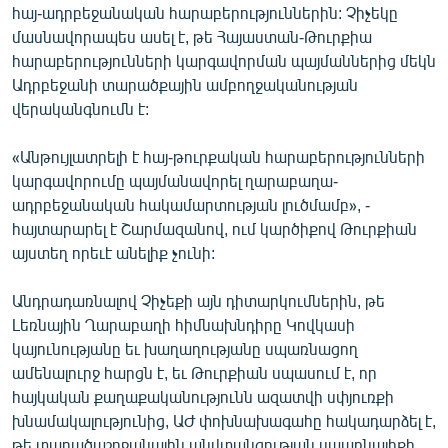
հայ-ադրբեջանական հարաբերություններին: Չիչեկը
ՄԻՋԱԶԳԱՅԻՆ
մասնավորապես ասել է, թե Հայաստան-Թուրքիա
ՄՇԱԿՈՒՅԹ
հարաբերությունների կարգավորման պայմաններից մեկն
Ադրբեջանի տարածքային ամբողջականության
ՍՊՈՐՏ
վերականգնումն է:
ՄԵԿՆԱԲԱՆՈՒԹՅՈՒՆ
«Անթույլատրելի է հայ-թուրքական հարաբերությունների
ՏՏ ԵՒ ԻՆՏԵՐՆԵՏ
կարգավորումը պայմանավորել ղարաբաղա-
ԿՈՐՈՆԱՎԻՐՈՒՍ
ադրբեջանական հակամարտության լուծմամբ», -
հայտարարել է Շարմազանով, ում կարծիքով Թուրքիան
ԱՐԽԻՎ
այստեղ որեւէ անելիք չունի:
ՏԵՍԱՆՅՈՒԹԵՐ
Անդրադառնալով Չիչեքի այն դիտարկումներին, թե
ԲԱՆԱՎԵՃ
Լեռնային Ղարաբաղի հիմնախնդիրը Կովկասի
ՁԳՏԵԼՈՎ ԼԱՎԱԳՈՒՅՆԻՆ
կայունությանը եւ խաղաղությանը սպառնացող
ամենալուրջ հարցն է, եւ Թուրքիան սպասում է, որ
ՓՈԴՔԱՍԹ
հայկական քաղաքականությունն ազատվի սփյուռքի
խնամակալությունից, ԱԺ փոխնախագահը հակադարձել է,
Հայերեն
թե տարածաշրջանային անվտանգության սպառնալիքի