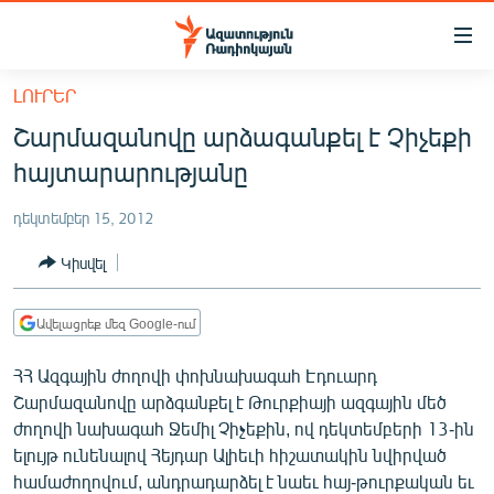
Մատչելիության
հղումներ
Անցնել
ԼՈՒՐԵՐ
հիմնական
ԱԶԱՏՈՒԹՅՈՒՆ TV
Շարմազանովը արձագանքել է Չիչեքի
բովանդակությանը
ՀԱՅԱՍՏԱՆ
Անցնել
հայտարարությանը
հիմնական
ՔԱՂԱՔԱԿԱՆ
մենյուին
դեկտեմբեր 15, 2012
ԸՆՏՐՈՒԹՅՈՒՆՆԵՐ 2026
Որոնում
Կիսվել
ԻՐԱՎՈՒՆՔ
ՀԱՍԱՐԱԿՈՒԹՅՈՒՆ
Ավելացրեք մեզ Google-ում
ՏՆՏԵՍՈՒԹՅՈՒՆ
ՀՀ Ազգային ժողովի փոխնախագահ Էդուարդ
ՂԱՐԱԲԱՂ
Շարմազանովը արձգանքել է Թուրքիայի ազգային մեծ
ժողովի նախագահ Ջեմիլ Չիչեքին, ով դեկտեմբերի 13-ին
ՊԱՏԵՐԱԶՄԻ 6 ՇԱԲԱԹՆԵՐԸ
ելույթ ունենալով Հեյդար Ալիեւի հիշատակին նվիրված
ՏԱՐԱԾԱՇՐՋԱՆ
համաժողովում, անդրադարձել է նաեւ հայ-թուրքական եւ