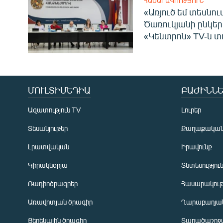
ՀԱՍԱՐԱԿՈՒԹՅՈՒՆ
«Առյուծ եմ տեսնու
Ծառուկյանի ընկեր
«Կենտրոն» TV-ն տ
ՄՈՒԼՏԻՄԵԴԻԱ
ԲԱԺԻՆՆԵ
Ազատություն TV
Լուրեր
Տեսանյութեր
Քաղաքակա
Լրատվական
Իրավունք
Կիրակնօրյա
Տնտեսությու
Ռադիոծրագրեր
Հասարակութ
Առավոտյան ծրագիր
Ղարաբաղյան
Ցերեկային ծրագիր
Տարածաշրջ