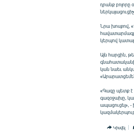
դրանք բոլորը
ներկայացուցիչ
Նրա խոսքով, 
հավատարմագր
կերպով կատար
Այն հարցին, թ
գնահատականին
կան նաեւ անկա
«Արարատցեմեն
«Գազը պետք է 
գազօջախը, կամ
ապացուցել», -
կազմակերպութ
Կիսվել