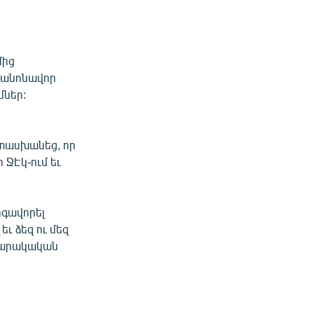
մից
կանոնավոր
մներ:
ատասխանեց, որ
 ՋԷկ-ում եւ
րգավորել
ւ ձեզ ու մեզ
ասարակական