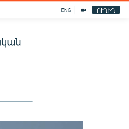
ՈՒՂԻՂ
ENG
ական