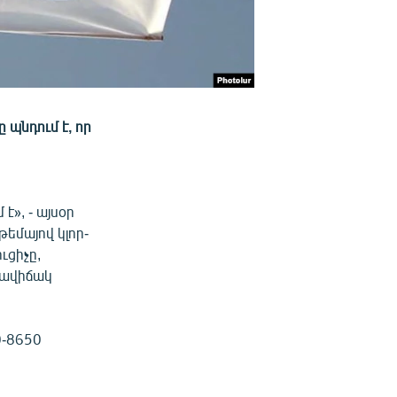
պնդում է, որ
է», - այսօր
եմայով կլոր-
ւցիչը,
րավիճակ
0-8650