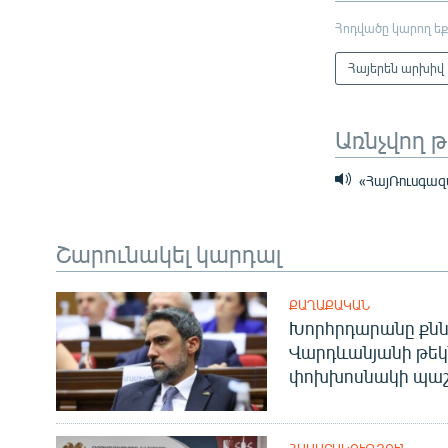
Հոդվածը կարող եք
Հայերեն արխիվ
Առնչվող 
«ՀայՌուսգազա
Շարունակել կարդալ
ՔԱՂԱՔԱԿԱՆ
Խորհրդարանը քնն
Վարդևանյանի թեկ
փոխխոսնակի պաշ