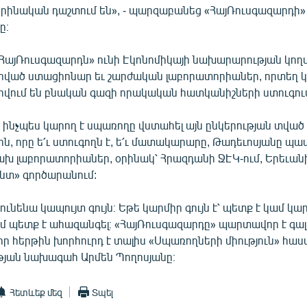
 օրինական դաշտում են», - պարզաբանեց «ՀայՌուսգազարդի»
ը։
«ՀայՌուսգազարդն» ունի Էկոնոմիկայի նախարարության կող
ված ստացիոնար եւ շարժական լաբորատորիաներ, որտեղ 
վում են բնական գազի որակական հատկանիշների ստուգու
ե ինչպես կարող է սպառողը վստահել այն ընկերության տված
, որը ե՛ւ ստուգողն է, ե՛ւ մատակարարը, Թադեւոսյանը պ
խ լաբորատորիաներ, օրինակ՝ Հրազդանի ՋԷԿ-ում, Երեւանի
տ» գործարանում:
ունենա կապույտ գույն։ Եթե կարմիր գույն է՝ պետք է կամ կա
 պետք է ահազանգել։ «ՀայՌուսգազարդը» պարտավոր է գալ ե
 իր հերթին խորհուրդ է տալիս «Սպառողների միություն» հ
յան նախագահ Արմեն Պողոսյանը։
Հետևեք մեզ
Տպել