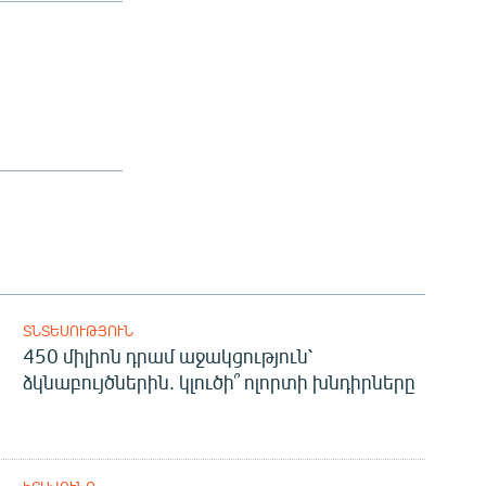
ՏՆՏԵՍՈՒԹՅՈՒՆ
450 միլիոն դրամ աջակցություն՝
ձկնաբույծներին. կլուծի՞ ոլորտի խնդիրները