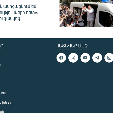
մ, ասոցացնում եմ
ությունների հետ».
ուգանվեց
Ր
ՀԵՏԵՎԵՔ ՄԵԶ
ն
ն
յուն
 խնդիր
ան