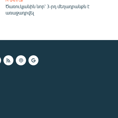
ԻՐԱՎՈՒՆՔ
Ծառուկյանին նոր՝ 3-րդ մեղադրանքն է
առաջադրվել