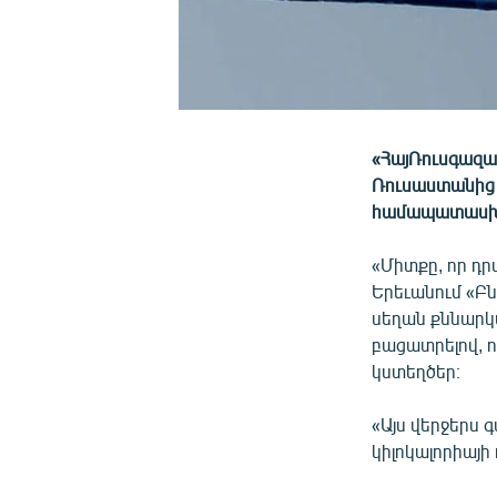
«ՀայՌուսգազա
Ռուսաստանից 
համապատասխա
«Միտքը, որ դրվ
Երեւանում «Բ
սեղան քննարկ
բացատրելով, 
կստեղծեր։
«Այս վերջերս 
կիլոկալորիայի 