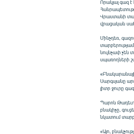
Որակյալ գազ է
Հանրապետությ
Վրաստանի տար
վրացական սահ
Մինչդեռ, գազո
տարբերությամբ
նույնչափ չեն 
սպառողների շ
«Բնակարանայի
Սարգսյանը արդ
լիտր ջուրը գա
Պարոն Թադեւո
բնակիչը, գուցե
նկատում տարբ
«Այո, բնակչու