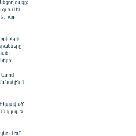
նեցող գազը:
գվում են
ւ հայ-
տարիների
կարանները
 նաեւ
ները։
հ Ատոմ
ամանակին 1
է կապված՝
00 կկալ, եւ
կնում եմ՝