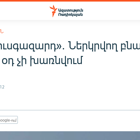
ՒՆ
ուսգազարդ»․ Ներկրվող բն
 օդ չի խառնվում
12
oogle-ում