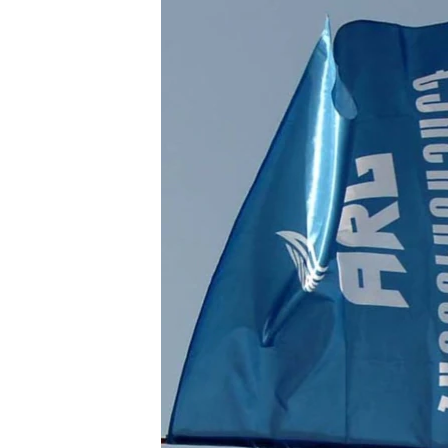
ՄԻՋԱԶԳԱՅԻՆ
ՄՇԱԿՈՒՅԹ
ՍՊՈՐՏ
ՄԵԿՆԱԲԱՆՈՒԹՅՈՒՆ
ՏՏ ԵՒ ԻՆՏԵՐՆԵՏ
ԿՈՐՈՆԱՎԻՐՈՒՍ
ԱՐԽԻՎ
ՏԵՍԱՆՅՈՒԹԵՐ
ԲԱՆԱՎԵՃ
ՁԳՏԵԼՈՎ ԼԱՎԱԳՈՒՅՆԻՆ
ՓՈԴՔԱՍԹ