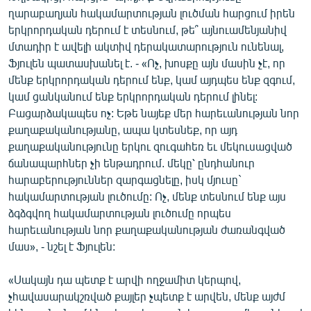
English
ղարաբաղյան հակամարտության լուծման հարցում իրեն
երկրորդական դերում է տեսնում, թե՞ այնուամենյանիվ
Русский
մտադիր է ավելի ակտիվ դերակատարություն ունենալ,
Ֆյուլեն պատասխանել է. - «Ոչ, խոսքը այն մասին չէ, որ
ՀԵՏԵՎԵՔ ՄԵԶ
մենք երկրորդական դերում ենք, կամ այդպես ենք զգում,
կամ ցանկանում ենք երկրորդական դերում լինել:
Բացարձակապես ոչ: Եթե նայեք մեր հարեւանության նոր
քաղաքականությանը, ապա կտեսնեք, որ այդ
քաղաքականությունը երկու զուգահեռ եւ մեկուսացված
ճանապարհներ չի ենթադրում. մեկը՝ ընդհանուր
«Ազատության» բոլոր կայքերը
հարաբերություններ զարգացնելը, իսկ մյուսը`
հակամարտության լուծումը: Ոչ, մենք տեսնում ենք այս
ձգձգվող հակամարտության լուծումը որպես
հարեւանության նոր քաղաքականության ժառանգված
մաս», - նշել է Ֆյուլեն:
«Սակայն դա պետք է արվի ողջամիտ կերպով,
չհավասարակշռված քայլեր չպետք է արվեն, մենք այժմ