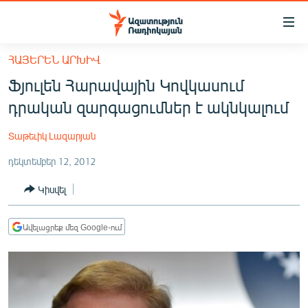
Մատչելիության
հղումներ
Անցնել
ՀԱՅԵՐԵՆ ԱՐԽԻՎ
հիմնական
ԱԶԱՏՈՒԹՅՈՒՆ TV
Ֆյուլեն Հարավային Կովկասում
բովանդակությանը
ՀԱՅԱՍՏԱՆ
Անցնել
դրական զարգացումներ է ակնկալում
հիմնական
ՔԱՂԱՔԱԿԱՆ
մենյուին
Տաթեւիկ Լազարյան
ԸՆՏՐՈՒԹՅՈՒՆՆԵՐ 2026
Որոնում
դեկտեմբեր 12, 2012
ԻՐԱՎՈՒՆՔ
Կիսվել
ՀԱՍԱՐԱԿՈՒԹՅՈՒՆ
ՏՆՏԵՍՈՒԹՅՈՒՆ
Ավելացրեք մեզ Google-ում
ՂԱՐԱԲԱՂ
ՊԱՏԵՐԱԶՄԻ 6 ՇԱԲԱԹՆԵՐԸ
ՏԱՐԱԾԱՇՐՋԱՆ