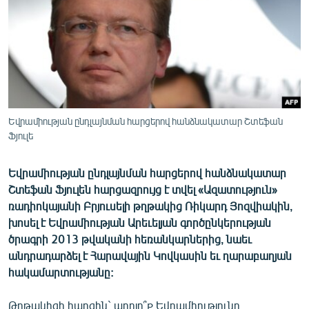
ՄԻՋԱԶԳԱՅԻՆ
ՄՇԱԿՈՒՅԹ
ՍՊՈՐՏ
ՄԵԿՆԱԲԱՆՈՒԹՅՈՒՆ
ՏՏ ԵՒ ԻՆՏԵՐՆԵՏ
Եվրամիության ընդլայնման հարցերով հանձնակատար Շտեֆան
ԿՈՐՈՆԱՎԻՐՈՒՍ
Ֆյուլե
ԱՐԽԻՎ
Եվրամիության ընդլայնման հարցերով հանձնակատար
ՏԵՍԱՆՅՈՒԹԵՐ
Շտեֆան Ֆյուլեն հարցազրույց է տվել «Ազատություն»
ռադիոկայանի Բրյուսելի թղթակից Ռիկարդ Յոզվիակին,
ԲԱՆԱՎԵՃ
խոսել է Եվրամիության Արեւելյան գործընկերության
ՁԳՏԵԼՈՎ ԼԱՎԱԳՈՒՅՆԻՆ
ծրագրի 2013 թվականի հեռանկարներից, նաեւ
անդրադարձել է Հարավային Կովկասին եւ ղարաբաղյան
ՓՈԴՔԱՍԹ
հակամարտությանը:
Հայերեն
Թղթակիցի հարցին` արդյո՞ք Եվրամիությունը