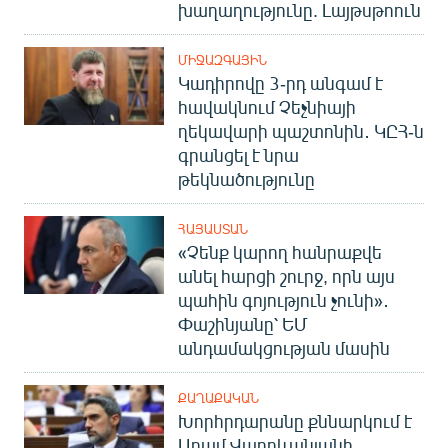
խաղաղությունը. Լայթսթոուն
ՄԻՋԱԶԳԱՅԻՆ
Կադիրովը 3-րդ անգամ է
հավակնում Չեչնիայի
ղեկավարի պաշտոնին․ ԿԸՀ-ն
գրանցել է նրա
թեկնածությունը
ՀԱՅԱՍՏԱՆ
«Չենք կարող հանրաքվե
անել հարցի շուրջ, որն այս
պահին գոյություն չունի»․
Փաշինյանը՝ ԵՄ
անդամակցության մասին
ՔԱՂԱՔԱԿԱՆ
Խորհրդարանը քննարկում է
Արամ Վարդևանյանի