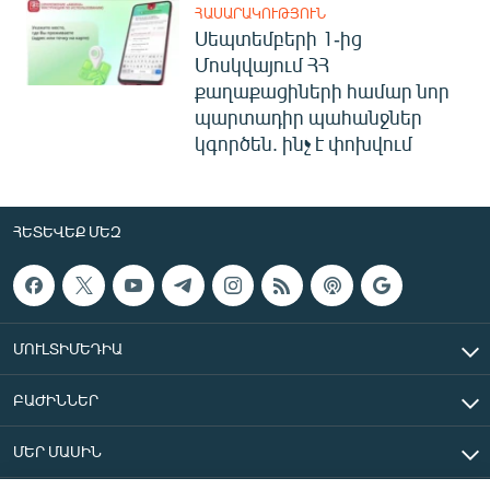
ՀԱՍԱՐԱԿՈՒԹՅՈՒՆ
Սեպտեմբերի 1-ից
Մոսկվայում ՀՀ
քաղաքացիների համար նոր
պարտադիր պահանջներ
կգործեն. ինչ է փոխվում
ՀԵՏԵՎԵՔ ՄԵԶ
ՄՈՒԼՏԻՄԵԴԻԱ
ԲԱԺԻՆՆԵՐ
ՄԵՐ ՄԱՍԻՆ