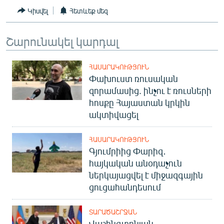
English
Կիսվել
Հետևեք մեզ
Русский
Շարունակել կարդալ
ՀԵՏԵՎԵՔ ՄԵԶ
ՀԱՍԱՐԱԿՈՒԹՅՈՒՆ
Փախուստ ռուսական
զորամասից. ինչու է ռուսների
հոսքը Հայաստան կրկին
ակտիվացել
«Ազատության» բոլոր կայքերը
ՀԱՍԱՐԱԿՈՒԹՅՈՒՆ
Գյումրիից Փարիզ․
հայկական անօդաչուն
ներկայացվել է միջազգային
ցուցահանդեսում
ՏԱՐԱԾԱՇՐՋԱՆ
Վաշինգտոնյան