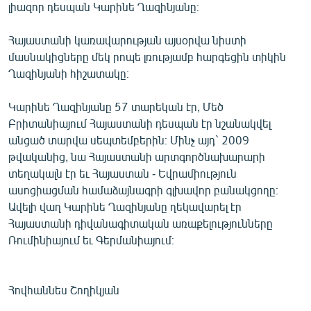
լիազոր դեսպան Կարինե Ղազինյանը։
ՄԻՋԱԶԳԱՅԻՆ
ՄՇԱԿՈՒՅԹ
Հայաստանի կառավարության այսօրվա նիստի
մասնակիցները մեկ րոպե լռությամբ հարգեցին տիկին
ՍՊՈՐՏ
Ղազինյանի հիշատակը։
ՄԵԿՆԱԲԱՆՈՒԹՅՈՒՆ
Կարինե Ղազինյանը 57 տարեկան էր, Մեծ
ՏՏ ԵՒ ԻՆՏԵՐՆԵՏ
Բրիտանիայում Հայաստանի դեսպան էր նշանակվել
ԿՈՐՈՆԱՎԻՐՈՒՍ
անցած տարվա սեպտեմբերին։ Մինչ այդ` 2009
թվականից, նա Հայաստանի արտգործնախարարի
ԱՐԽԻՎ
տեղակալն էր եւ Հայաստան - Եվրամիություն
ՏԵՍԱՆՅՈՒԹԵՐ
ասոցիացման համաձայնագրի գլխավոր բանակցողը։
Ավելի վաղ Կարինե Ղազինյանը ղեկավարել էր
ԲԱՆԱՎԵՃ
Հայաստանի դիվանագիտական առաքելությունները
ՁԳՏԵԼՈՎ ԼԱՎԱԳՈՒՅՆԻՆ
Ռումինիայում եւ Գերմանիայում։
ՓՈԴՔԱՍԹ
Հովհաննես Շողիկյան
Հայերեն