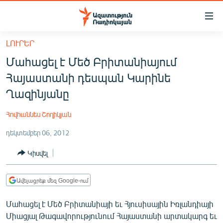
Մատչելիության
հղումներ
Անցնել
ԼՈՒՐԵՐ
հիմնական
ԱԶԱՏՈՒԹՅՈՒՆ TV
Մահացել է Մեծ Բրիտանիայում
բովանդակությանը
ՀԱՅԱՍՏԱՆ
Անցնել
Հայաստանի դեսպան Կարինե
հիմնական
ՔԱՂԱՔԱԿԱՆ
Ղազինյանը
մենյուին
ԸՆՏՐՈՒԹՅՈՒՆՆԵՐ 2026
Որոնում
Հովհաննես Շողիկյան
ԻՐԱՎՈՒՆՔ
դեկտեմբեր 06, 2012
ՀԱՍԱՐԱԿՈՒԹՅՈՒՆ
Կիսվել
ՏՆՏԵՍՈՒԹՅՈՒՆ
ՂԱՐԱԲԱՂ
Ավելացրեք մեզ Google-ում
ՊԱՏԵՐԱԶՄԻ 6 ՇԱԲԱԹՆԵՐԸ
Մահացել է Մեծ Բրիտանիայի եւ Հյուսիսային Իռլանդիայի
ՏԱՐԱԾԱՇՐՋԱՆ
Միացյալ Թագավորությունում Հայաստանի արտակարգ եւ