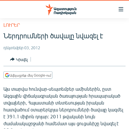
Մատչելիության
հղումներ
Անցնել
ԼՈՒՐԵՐ
հիմնական
ԱԶԱՏՈՒԹՅՈՒՆ TV
Ներդրումների ծավալը նվազել է
բովանդակությանը
ՀԱՅԱՍՏԱՆ
Անցնել
դեկտեմբեր 03, 2012
հիմնական
ՔԱՂԱՔԱԿԱՆ
մենյուին
Կիսվել
ԸՆՏՐՈՒԹՅՈՒՆՆԵՐ 2026
Որոնում
ԻՐԱՎՈՒՆՔ
Ավելացրեք մեզ Google-ում
ՀԱՍԱՐԱԿՈՒԹՅՈՒՆ
Այս տարվա հունվար-սեպտեմբեր ամիսներին, ըստ
ՏՆՏԵՍՈՒԹՅՈՒՆ
Ազգային վիճակագրական ծառայության հրապարակած
տվյալների, Հայաստանի տնտեսության իրական
ՂԱՐԱԲԱՂ
հատվածում օտարերկրյա ներդրումների ծավալը կազմել
ՊԱՏԵՐԱԶՄԻ 6 ՇԱԲԱԹՆԵՐԸ
է 391.1 միլիոն դոլար: 2011 թվականի նույն
ժամանակաշրջանի համեմատ այս ցուցանիշը նվազել է
ՏԱՐԱԾԱՇՐՋԱՆ