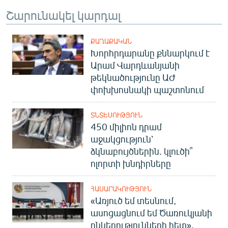
English
Շարունակել կարդալ
Русский
ՔԱՂԱՔԱԿԱՆ
Խորհրդարանը քննարկում է
ՀԵՏԵՎԵՔ ՄԵԶ
Արամ Վարդևանյանի
թեկնածությունը ԱԺ
փոխխոսնակի պաշտոնում
ՏՆՏԵՍՈՒԹՅՈՒՆ
«Ազատության» բոլոր կայքերը
450 միլիոն դրամ
աջակցություն՝
ձկնաբույծներին. կլուծի՞
ոլորտի խնդիրները
ՀԱՍԱՐԱԿՈՒԹՅՈՒՆ
«Առյուծ եմ տեսնում,
ասոցացնում եմ Ծառուկյանի
ընկերությունների հետ».