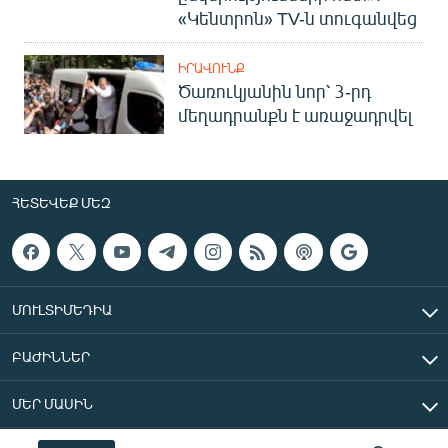
«Կենտրոն» TV-ն տուգանվեց
ԻՐԱՎՈՒՆՔ
Ծառուկյանին նոր՝ 3-րդ
մեղադրանքն է առաջադրվել
ՀԵՏԵՎԵՔ ՄԵԶ
ՄՈՒԼՏԻՄԵԴԻԱ
ԲԱԺԻՆՆԵՐ
ՄԵՐ ՄԱՍԻՆ