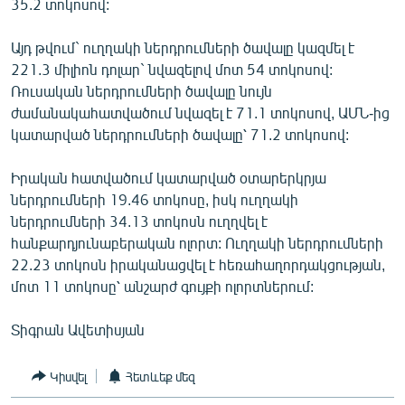
35.2 տոկոսով:
ՄԻՋԱԶԳԱՅԻՆ
Այդ թվում` ուղղակի ներդրումների ծավալը կազմել է
ՄՇԱԿՈՒՅԹ
221.3 միլիոն դոլար` նվազելով մոտ 54 տոկոսով:
ՍՊՈՐՏ
Ռուսական ներդրումների ծավալը նույն
ժամանակահատվածում նվազել է 71.1 տոկոսով, ԱՄՆ-ից
ՄԵԿՆԱԲԱՆՈՒԹՅՈՒՆ
կատարված ներդրումների ծավալը՝ 71.2 տոկոսով:
ՏՏ ԵՒ ԻՆՏԵՐՆԵՏ
Իրական հատվածում կատարված օտարերկրյա
ԿՈՐՈՆԱՎԻՐՈՒՍ
ներդրումների 19.46 տոկոսը, իսկ ուղղակի
ԱՐԽԻՎ
ներդրումների 34.13 տոկոսն ուղղվել է
հանքարդյունաբերական ոլորտ: Ուղղակի ներդրումների
ՏԵՍԱՆՅՈՒԹԵՐ
22.23 տոկոսն իրականացվել է հեռահաղորդակցության,
ԲԱՆԱՎԵՃ
մոտ 11 տոկոսը՝ անշարժ գույքի ոլորտներում:
ՁԳՏԵԼՈՎ ԼԱՎԱԳՈՒՅՆԻՆ
Տիգրան Ավետիսյան
ՓՈԴՔԱՍԹ
Կիսվել
Հետևեք մեզ
Հայերեն