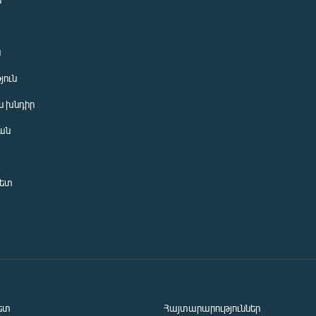
ն
յուն
 խնդիր
ան
նետ
ետ
Հայտարարություններ