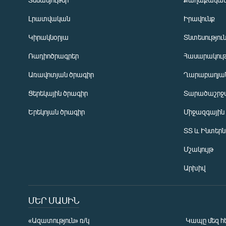
Լրատվական
Իրավունք
Կիրակնօրյա
Տնտեսությու
Ռադիոծրագրեր
Հասարակութ
Առավոտյան ծրագիր
Ղարաբաղյան
Ցերեկային ծրագիր
Տարածաշրջ
Հայերեն
Երեկոյան ծրագիր
Միջազգային
English
ՏՏ և Ինտեր
Русский
Մշակույթ
ՀԵՏԵՎԵՔ ՄԵԶ
Արխիվ
ՄԵՐ ՄԱՍԻՆ
«Ազատություն» ռ/կ
Կապը մեզ հ