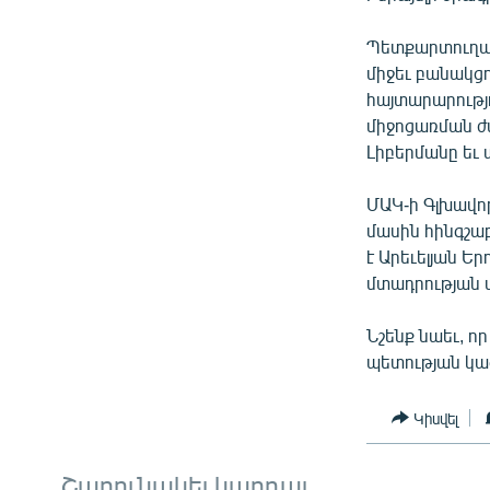
ՄԻՋԱԶԳԱՅԻՆ
ՄՇԱԿՈՒՅԹ
Պետքարտուղար 
միջեւ բանակցո
ՍՊՈՐՏ
հայտարարությ
ՄԵԿՆԱԲԱՆՈՒԹՅՈՒՆ
միջոցառման ժ
Լիբերմանը եւ
ՏՏ ԵՒ ԻՆՏԵՐՆԵՏ
ԿՈՐՈՆԱՎԻՐՈՒՍ
ՄԱԿ-ի Գլխավո
մասին հինգշաբ
ԱՐԽԻՎ
է Արեւելյան Ե
ՏԵՍԱՆՅՈՒԹԵՐ
մտադրության 
ԲԱՆԱՎԵՃ
Նշենք նաեւ, 
ՁԳՏԵԼՈՎ ԼԱՎԱԳՈՒՅՆԻՆ
պետության կազ
ՓՈԴՔԱՍԹ
Կիսվել
Շարունակել կարդալ