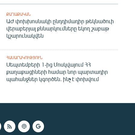
ՔԱՂԱՔԱԿԱՆ
ԱԺ փոխխոսնակի ընդդիմադիր թեկնածուի
վերաբերյալ քննարկումները եկող շաբաթ
կշարունակվեն
ՀԱՍԱՐԱԿՈՒԹՅՈՒՆ
Սեպտեմբերի 1-ից Մոսկվայում ՀՀ
քաղաքացիների համար նոր պարտադիր
պահանջներ կգործեն. ինչ է փոխվում