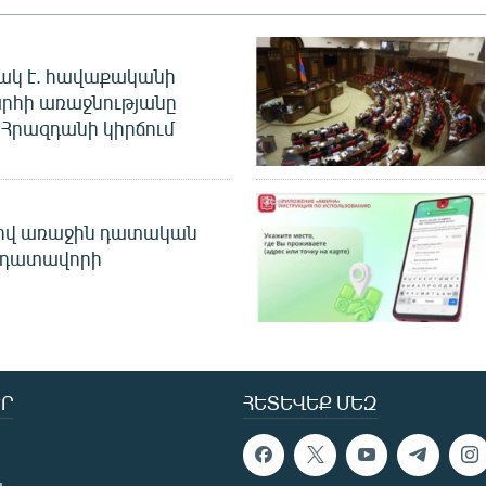
ակ է. հավաքականի
րհի առաջնությանը
Հրազդանի կիրճում
ծով առաջին դատական
 դատավորի
Ր
ՀԵՏԵՎԵՔ ՄԵԶ
ն