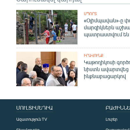
ՍՊՈՐՏ
«Օլիմպավան»-ը փ
մարզիկներն աշխա
պատրաստվում են 
ԻՐԱՎՈՒՆՔ
Կաթողիկոսի գոր
նիստն ավարտվեց
ինքնաբացարկով
ՄՈՒԼՏԻՄԵԴԻԱ
ԲԱԺԻՆՆԵ
Ազատություն TV
Լուրեր
Տեսանյութեր
Քաղաքակա