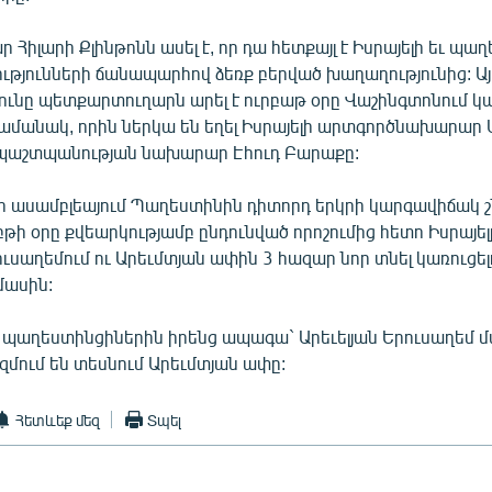
Հիլարի Քլինթոնն ասել է, որ դա հետքայլ է Իսրայելի եւ պա
ւթյունների ճանապարհով ձեռք բերված խաղաղությունից: Այ
ունը պետքարտուղարն արել է ուրբաթ օրը Վաշինգտոնում կ
ամանակ, որին ներկա են եղել Իսրայելի արտգործնախարար 
 պաշտպանության նախարար Էհուդ Բարաքը:
ր ասամբլեայում Պաղեստինին դիտորդ երկրի կարգավիճակ շ
թի օրը քվեարկությամբ ընդունված որոշումից հետո Իսրայե
րուսաղեմում ու Արեւմտյան ափին 3 հազար նոր տնել կառուցել
մասին:
որ պաղեստինցիներին իրենց ապագա` Արեւելյան Երուսաղեմ
մում են տեսնում Արեւմտյան ափը:
Հետևեք մեզ
Տպել