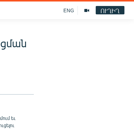
ՈՒՂԻՂ
ENG
եցման
մում եւ
ւցելու