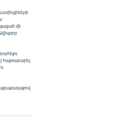
ղեստինցիների
ս
այացած մի
Ավիգդոր
նորհելու
լը հայտարարել
ու
 մայրաքաղաքով