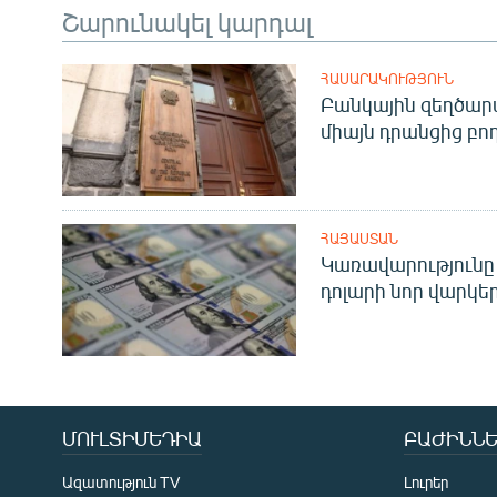
Շարունակել կարդալ
ՀԱՍԱՐԱԿՈՒԹՅՈՒՆ
Բանկային զեղծարա
միայն դրանցից բող
ՀԱՅԱՍՏԱՆ
Կառավարությունը 
դոլարի նոր վարկեր
ՄՈՒԼՏԻՄԵԴԻԱ
ԲԱԺԻՆՆԵ
Ազատություն TV
Լուրեր