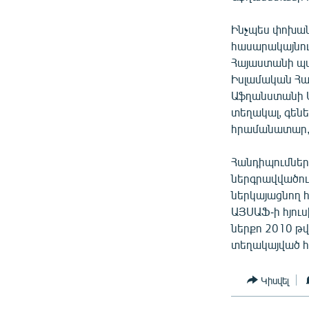
ՄԻՋԱԶԳԱՅԻՆ
ՄՇԱԿՈՒՅԹ
Ինչպես փոխան
հասարակայնու
ՍՊՈՐՏ
Հայաստանի պ
ՄԵԿՆԱԲԱՆՈՒԹՅՈՒՆ
Իսլամական Հ
Աֆղանստանի 
ՏՏ ԵՒ ԻՆՏԵՐՆԵՏ
տեղակալ, գեն
ԿՈՐՈՆԱՎԻՐՈՒՍ
հրամանատար, 
ԱՐԽԻՎ
Հանդիպումներ
ՏԵՍԱՆՅՈՒԹԵՐ
ներգրավվածու
ներկայացնող հ
ԲԱՆԱՎԵՃ
ԱՅՍԱՖ-ի հյու
ՁԳՏԵԼՈՎ ԼԱՎԱԳՈՒՅՆԻՆ
ներքո 2010 թ
տեղակայված հ
ՓՈԴՔԱՍԹ
Կիսվել