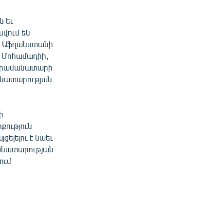
 եւ
սվում են
ը Աֆղանստանի
 Մոհամադիի,
 հրամանատարի
մանատարության
ի
քություն
ելելու է նաեւ
անատարության
ում