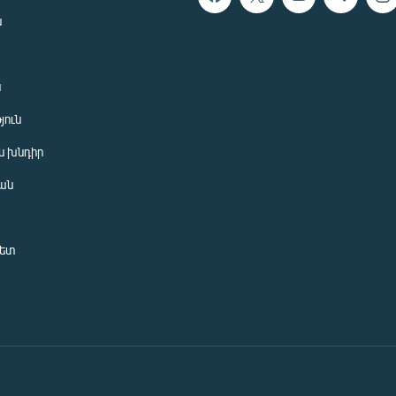
ն
ն
յուն
 խնդիր
ան
նետ