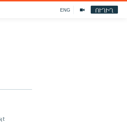
ՈՒՂԻՂ
ENG
լ է