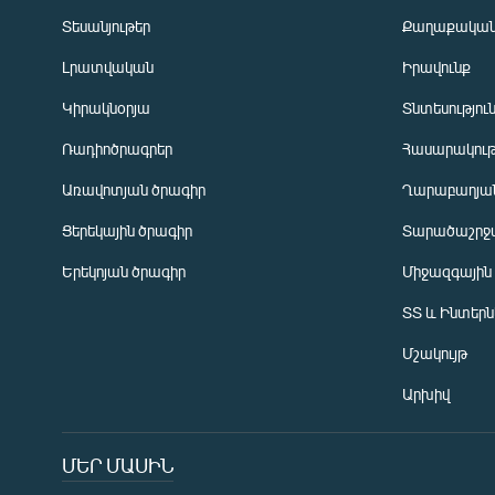
Տեսանյութեր
Քաղաքակա
Լրատվական
Իրավունք
Կիրակնօրյա
Տնտեսությու
Ռադիոծրագրեր
Հասարակութ
Առավոտյան ծրագիր
Ղարաբաղյան
Ցերեկային ծրագիր
Տարածաշրջ
Հայերեն
Երեկոյան ծրագիր
Միջազգային
English
ՏՏ և Ինտեր
Русский
Մշակույթ
ՀԵՏԵՎԵՔ ՄԵԶ
Արխիվ
ՄԵՐ ՄԱՍԻՆ