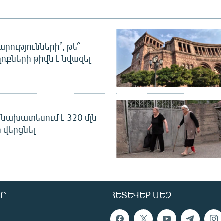
րությունների՞, թե՞
ոքների թիվն է նվազել
նախատեսում է 320 մլն
 վերցնել
Ր
ՀԵՏԵՎԵՔ ՄԵԶ