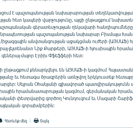
ցում է պաշտպանության նախարարության տեղեկատվության
թյան հետ կապերի վարչությունը, այցի ընթացքում նախատե
աշտպանական գերատեսչության ղեկավարի հանդիպումներ
անրապետության պաշտպանության նախարար Բիսմալա Խան
Միջազգային անվտանգության աջակցման ուժերի (ԱՅՍԱՖ)
երալ-լեյտենանտ Նիք Քարթերի, ԱՅՍԱՖ-ի հյուսիսային հրա
գեներալ-մայոր Էրիխ Փֆեֆֆերի հետ:
ի ընթացքում քննարկվելու են ԱՅՍԱՖ-ի կազմում Հայաստան
թյանը եւ հետագա ծրագրերին առնչվող երկկուստեք հետաքր
արցեր: Սեյրան Օհանյանի գլխավորած պատվիրակությունն այց
սիսային հրամանատարության կազմում, գերմանական հրամ
վականի փետրվարից գործող Կունդուզում եւ Մազարի Շարիֆ
այկական զորախմբերին:
Հետևեք մեզ
Տպել