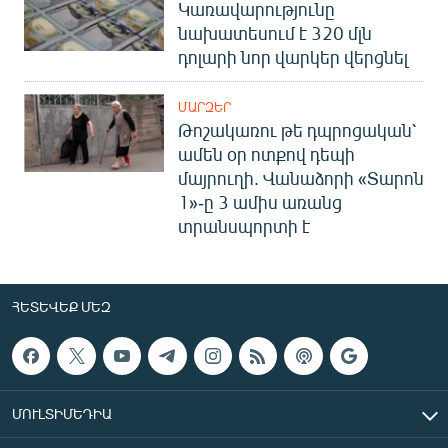
Կառավարությունը
նախատեսում է 320 մլն
դոլարի նոր վարկեր վերցնել
ՄԱՐԶԵՐ
Թոշակառու թե դպրոցական՝
ամեն օր ոտքով դեպի
մայրուղի. Վանաձորի «Տարոն
1»-ը 3 ամիս առանց
տրանսպորտի է
ՀԵՏԵՎԵՔ ՄԵԶ
ՄՈՒԼՏԻՄԵԴԻԱ