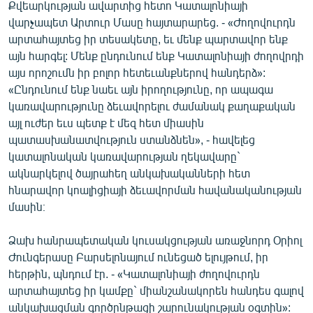
Քվեարկության ավարտից հետո Կատալոնիայի
վարչապետ Արտուր Մասը հայտարարեց. - «Ժողովուրդն
արտահայտեց իր տեսակետը, եւ մենք պարտավոր ենք
այն հարգել: Մենք ընդունում ենք Կատալոնիայի ժողովրդի
այս որոշումն իր բոլոր հետեւանքներով հանդերձ»:
«Ընդունում ենք նաեւ այն իրողությունը, որ ապագա
կառավարությունը ձեւավորելու ժամանակ քաղաքական
այլ ուժեր եւս պետք է մեզ հետ միասին
պատասխանատվություն ստանձնեն», - հավելեց
կատալոնական կառավարության ղեկավարը`
ակնարկելով ծայրահեղ անկախականների հետ
հնարավոր կոալիցիայի ձեւավորման հավանականության
մասին։
Ձախ հանրապետական կուսակցության առաջնորդ Օրիոլ
Ժունգերասը Բարսելոնայում ունեցած ելույթում, իր
հերթին, պնդում էր. - «Կատալոնիայի ժողովուրդն
արտահայտեց իր կամքը` միանշանակորեն հանդես գալով
անկախացման գործընթացի շարունակության օգտին»: