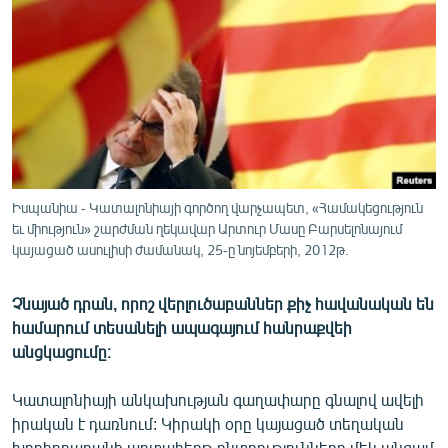
ՄԻՋԱԶԳԱՅԻՆ
ՄՇԱԿՈՒՅԹ
ՍՊՈՐՏ
ՄԵԿՆԱԲԱՆՈՒԹՅՈՒՆ
ՏՏ ԵՒ ԻՆՏԵՐՆԵՏ
ԿՈՐՈՆԱՎԻՐՈՒՍ
Իսպանիա - Կատալոնիայի գործող վարչապետ, «Համակեցություն
եւ միություն» շարժման ղեկավար Արտուր Մասը Բարսելոնայում
ԱՐԽԻՎ
կայացած ասուլիսի ժամանակ, 25-ը նոյեմբերի, 2012թ.
ՏԵՍԱՆՅՈՒԹԵՐ
Չնայած դրան, որոշ վերլուծաբաններ քիչ հավանական են
ԲԱՆԱՎԵՃ
համարում տեսանելի ապագայում հանրաքվեի
ՁԳՏԵԼՈՎ ԼԱՎԱԳՈՒՅՆԻՆ
անցկացումը։
ՓՈԴՔԱՍԹ
Կատալոնիայի անկախության գաղափարը գնալով ավելի
իրական է դառնում: Կիրակի օրը կայացած տեղական
Հայերեն
խորհրդարանի արտահերթ ընտրությունները մեկ անգամ