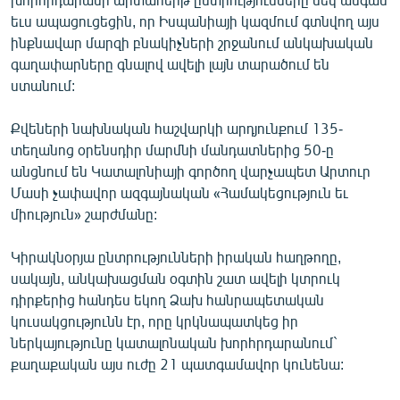
English
եւս ապացուցեցին, որ Իսպանիայի կազմում գտնվող այս
ինքնավար մարզի բնակիչների շրջանում անկախական
Русский
գաղափարները գնալով ավելի լայն տարածում են
ստանում:
ՀԵՏԵՎԵՔ ՄԵԶ
Քվեների նախնական հաշվարկի արդյունքում 135-
տեղանոց օրենսդիր մարմնի մանդատներից 50-ը
անցնում են Կատալոնիայի գործող վարչապետ Արտուր
Մասի չափավոր ազգայնական «Համակեցություն եւ
միություն» շարժմանը:
«Ազատության» բոլոր կայքերը
Կիրակնօրյա ընտրությունների իրական հաղթողը,
սակայն, անկախացման օգտին շատ ավելի կտրուկ
դիրքերից հանդես եկող Ձախ հանրապետական
կուսակցությունն էր, որը կրկնապատկեց իր
ներկայությունը կատալոնական խորհրդարանում`
քաղաքական այս ուժը 21 պատգամավոր կունենա: