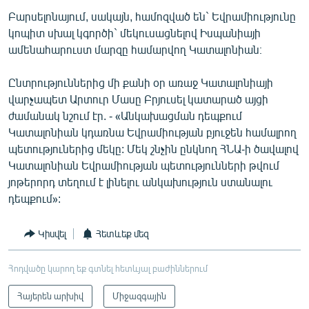
Բարսելոնայում, սակայն, համոզված են` Եվրամիությունը
կոպիտ սխալ կգործի` մեկուսացնելով Իսպանիայի
ամենահարուստ մարզը համարվող Կատալոնիան։
Ընտրություններից մի քանի օր առաջ Կատալոնիայի
վարչապետ Արտուր Մասը Բրյուսել կատարած այցի
ժամանակ նշում էր. - «Անկախացման դեպքում
Կատալոնիան կդառնա Եվրամիության բյուջեն համալրող
պետություներից մեկը: Մեկ շնչին ընկնող ՀՆԱ-ի ծավալով
Կատալոնիան Եվրամիության պետությունների թվում
յոթերորդ տեղում է լինելու անկախություն ստանալու
դեպքում»:
Կիսվել
Հետևեք մեզ
Հոդվածը կարող եք գտնել հետևյալ բաժիններում
Հայերեն արխիվ
Միջազգային