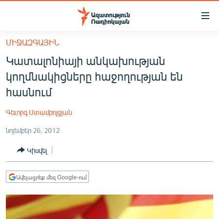
Մատչելիության
հղումներ
Անցնել
ՄԻՋԱԶԳԱՅԻՆ
հիմնական
ԱԶԱՏՈՒԹՅՈՒՆ TV
Կատալոնիայի անկախության
բովանդակությանը
ՀԱՅԱՍՏԱՆ
Անցնել
կողմնակիցները հաջողության են
հիմնական
ՔԱՂԱՔԱԿԱՆ
հասնում
մենյուին
ԸՆՏՐՈՒԹՅՈՒՆՆԵՐ 2026
Որոնում
Գեւորգ Ստամբոլցյան
ԻՐԱՎՈՒՆՔ
նոյեմբեր 26, 2012
ՀԱՍԱՐԱԿՈՒԹՅՈՒՆ
Կիսվել
ՏՆՏԵՍՈՒԹՅՈՒՆ
ՂԱՐԱԲԱՂ
Ավելացրեք մեզ Google-ում
ՊԱՏԵՐԱԶՄԻ 6 ՇԱԲԱԹՆԵՐԸ
ՏԱՐԱԾԱՇՐՋԱՆ