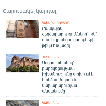
Շարունակել կարդալ
ՀԱՍԱՐԱԿՈՒԹՅՈՒՆ
Բանկային
զեղծարարությունների՞, թե՞
միայն դրանցից բողոքների
թիվն է նվազել
ՀԱՅԱՍՏԱՆ
Սոցիալականից՝
բարեկեցության.
իշխանությունը փոխո՞ւմ է
հանձնաժողովի և
նախարարության
անվանումը
ՀԱՅԱՍՏԱՆ