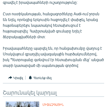
գրավել է իրավապահների ուշադրությունը։
English
Русский
Ըստ ոստիկանության, հանցագործները Audi-ում չորսն
են եղել, որոնցից երկուսին հաջողվել է փախչել, նրանց
հայտնաբերելու նպատակով հետախուզում է
ՀԵՏԵՎԵՔ ՄԵԶ
հայտարարվել։ Հափշտակված գումարը եղել է
ձերբակալվածների մոտ։
Իրավապահները պարզել են, որ հանցախումբը վաղուց է
Մոսկվայում զբաղվել ավազակային հարձակումներով,
«Ազատության» բոլոր կայքերը
իսկ Պետրոսյանը գտնվում էր հետախուզման մեջ` անցած
տարի կատարված մի սպանության գործով։
Կիսվել
Հետևեք մեզ
Շարունակել կարդալ
ՄԻՋԱԶԳԱՅԻՆ