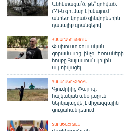
Անհետացա՞ծ, թե՞ զոհված․
ՌԴ-ն գումար է խնայում՝
անհետ կորած զինվորներին
դասալիք գրանցելով
ՀԱՍԱՐԱԿՈՒԹՅՈՒՆ
Փախուստ ռուսական
զորամասից. ինչու է ռուսների
հոսքը Հայաստան կրկին
ակտիվացել
ՀԱՍԱՐԱԿՈՒԹՅՈՒՆ
Գյումրիից Փարիզ․
հայկական անօդաչուն
ներկայացվել է միջազգային
ցուցահանդեսում
ՏԱՐԱԾԱՇՐՋԱՆ