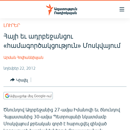
Մատչելիության
հղումներ
Անցնել
ԼՈՒՐԵՐ
հիմնական
ԱԶԱՏՈՒԹՅՈՒՆ TV
Հայի եւ ադրբեջանցու
բովանդակությանը
ՀԱՅԱՍՏԱՆ
Անցնել
«համագործակցություն» Մոսկվայում
հիմնական
ՔԱՂԱՔԱԿԱՆ
մենյուին
Արման Հովհաննիսյան
ԸՆՏՐՈՒԹՅՈՒՆՆԵՐ 2026
Որոնում
նոյեմբեր 22, 2012
ԻՐԱՎՈՒՆՔ
Կիսվել
ՀԱՍԱՐԱԿՈՒԹՅՈՒՆ
ՏՆՏԵՍՈՒԹՅՈՒՆ
Ավելացրեք մեզ Google-ում
ՂԱՐԱԲԱՂ
Ծնունդով Ադրբեջանից 27-ամյա Իմանովի եւ ծնունդով
ՊԱՏԵՐԱԶՄԻ 6 ՇԱԲԱԹՆԵՐԸ
Հայաստանից 30-ամյա Պետրոսյանի նկատմամբ
Մոսկվայում քրեական գործ է հարուցվել զինված
ՏԱՐԱԾԱՇՐՋԱՆ