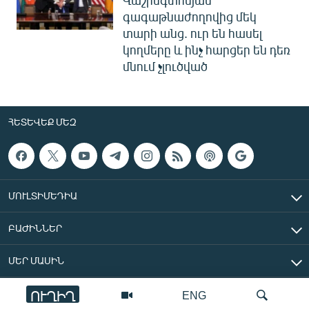
Վաշինգտոնյան
գագաթնաժողովից մեկ
տարի անց. ուր են հասել
կողմերը և ինչ հարցեր են դեռ
մնում չլուծված
ՀԵՏԵՎԵՔ ՄԵԶ
ՄՈՒԼՏԻՄԵԴԻԱ
ԲԱԺԻՆՆԵՐ
ՄԵՐ ՄԱՍԻՆ
ՈՒՂԻՂ
ENG
«Ազատ Եվրոպա/Ազատություն» ռադիոկայան © 2026