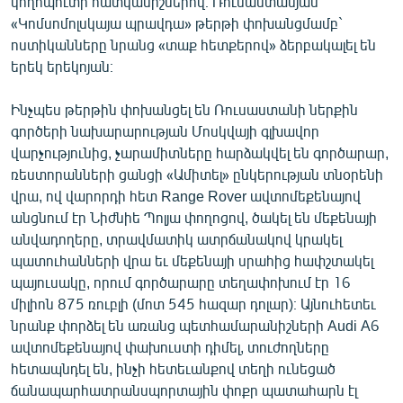
կողոպուտի հատկանիշներով։ Ռուսաստանյան
ՄԻՋԱԶԳԱՅԻՆ
«Կոմսոմոլսկայա պրավդա» թերթի փոխանցմամբ`
ոստիկանները նրանց «տաք հետքերով» ձերբակալել են
ՄՇԱԿՈՒՅԹ
երեկ երեկոյան։
ՍՊՈՐՏ
Ինչպես թերթին փոխանցել են Ռուսաստանի ներքին
ՄԵԿՆԱԲԱՆՈՒԹՅՈՒՆ
գործերի նախարարության Մոսկվայի գլխավոր
ՏՏ ԵՒ ԻՆՏԵՐՆԵՏ
վարչությունից, չարամիտները հարձակվել են գործարար,
ռեստորանների ցանցի «Ամիտել» ընկերության տնօրենի
ԿՈՐՈՆԱՎԻՐՈՒՍ
վրա, ով վարորդի հետ Range Rover ավտոմեքենայով
ԱՐԽԻՎ
անցնում էր Նիժնիե Պոլյա փողոցով, ծակել են մեքենայի
անվադողերը, տրավմատիկ ատրճանակով կրակել
ՏԵՍԱՆՅՈՒԹԵՐ
պատուհանների վրա եւ մեքենայի սրահից հափշտակել
ԲԱՆԱՎԵՃ
պայուսակը, որում գործարարը տեղափոխում էր 16
միլիոն 875 ռուբլի (մոտ 545 հազար դոլար)։ Այնուհետեւ
ՁԳՏԵԼՈՎ ԼԱՎԱԳՈՒՅՆԻՆ
նրանք փորձել են առանց պետհամարանիշների Audi A6
ՓՈԴՔԱՍԹ
ավտոմեքենայով փախուստի դիմել, տուժողները
հետապնդել են, ինչի հետեւանքով տեղի ունեցած
Հայերեն
ճանապարհատրանսպորտային փոքր պատահարն էլ