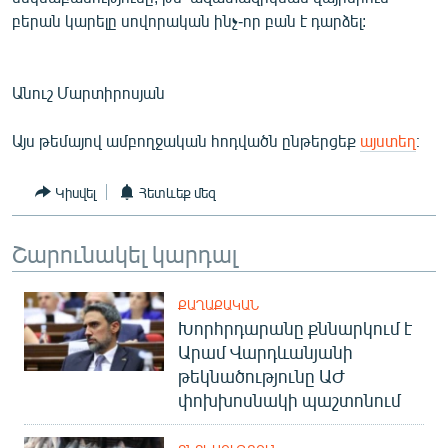
English
բերան կարելը սովորական ինչ-որ բան է դարձել:
Русский
Անուշ Մարտիրոսյան
ՀԵՏԵՎԵՔ ՄԵԶ
Այս թեմայով ամբողջական հոդվածն ընթերցեք
այստեղ
։
Կիսվել
Հետևեք մեզ
«Ազատության» բոլոր կայքերը
Շարունակել կարդալ
ՔԱՂԱՔԱԿԱՆ
Խորհրդարանը քննարկում է
Արամ Վարդևանյանի
թեկնածությունը ԱԺ
փոխխոսնակի պաշտոնում