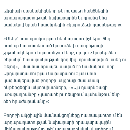
ՄԻՋԱԶԳԱՅԻՆ
Ակցիայի մասնակիցները թել ու ասեղ հանձնեցին
ՄՇԱԿՈՒՅԹ
արդարադատության նախարարին եւ դրանց կից
նամակով նրան հրավիրեցին «կարուձեւի դասընթացի»։
ՍՊՈՐՏ
ՄԵԿՆԱԲԱՆՈՒԹՅՈՒՆ
«Մենք՝ հասարակության ներկայացուցիչներս, ձեզ
համար նախատեսված կարուձեւի դասընթացի
ՏՏ ԵՒ ԻՆՏԵՐՆԵՏ
շրջանակներում պահանջում ենք, որ դուք կարեք ձեր
ԿՈՐՈՆԱՎԻՐՈՒՍ
բերանը` հասարակության կողմից տրամադրված ասեղ ու
թելով», - մասնավորապես ասված էր նամակում, որը
ԱՐԽԻՎ
Արդարադատության նախարարության մոտ
ՏԵՍԱՆՅՈՒԹԵՐ
կազմակերպված բողոքի ակցիայի ժամանակ
ընթերցեցին ակտիվիստները, - «Այս դասընթացի
ԲԱՆԱՎԵՃ
առաջադրանքը չկատարելու դեպքում պահանջում ենք
ՁԳՏԵԼՈՎ ԼԱՎԱԳՈՒՅՆԻՆ
ձեր հրաժարականը»:
ՓՈԴՔԱՍԹ
Բողոքի ակցիային մասնակցողները դատապարտում են
արդարադատության նախարարի հրապարակային
Հայերեն
մեկնաբանությունը, թե՝ ազատազրկման վայրերում