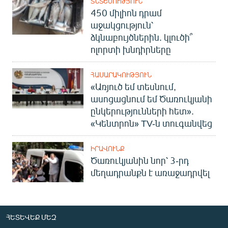
ՏՆՏԵՍՈՒԹՅՈՒՆ
450 միլիոն դրամ
աջակցություն՝
ձկնաբույծներին. կլուծի՞
ոլորտի խնդիրները
ՀԱՍԱՐԱԿՈՒԹՅՈՒՆ
«Առյուծ եմ տեսնում,
ասոցացնում եմ Ծառուկյանի
ընկերությունների հետ».
«Կենտրոն» TV-ն տուգանվեց
ԻՐԱՎՈՒՆՔ
Ծառուկյանին նոր՝ 3-րդ
մեղադրանքն է առաջադրվել
ՀԵՏԵՎԵՔ ՄԵԶ