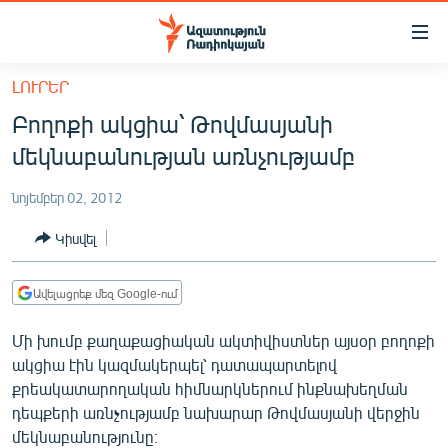
Մատչելիության
հղումներ
Անցնել
ԼՈՒՐԵՐ
հիմնական
ԱԶԱՏՈՒԹՅՈՒՆ TV
Բողոքի ակցիա՝ Թովմասյանի
բովանդակությանը
ՀԱՅԱՍՏԱՆ
Անցնել
մեկնաբանության առնչությամբ
հիմնական
ՔԱՂԱՔԱԿԱՆ
մենյուին
նոյեմբեր 02, 2012
ԸՆՏՐՈՒԹՅՈՒՆՆԵՐ 2026
Որոնում
Կիսվել
ԻՐԱՎՈՒՆՔ
ՀԱՍԱՐԱԿՈՒԹՅՈՒՆ
Ավելացրեք մեզ Google-ում
ՏՆՏԵՍՈՒԹՅՈՒՆ
Մի խումբ քաղաքացիական ակտիվիստներ այսօր բողոքի
ՂԱՐԱԲԱՂ
ակցիա էին կազմակերպել՝ դատապարտելով
քրեակատարողական հիմնարկներում ինքնախեղման
ՊԱՏԵՐԱԶՄԻ 6 ՇԱԲԱԹՆԵՐԸ
դեպքերի առնչությամբ նախարար Թովմասյանի վերջին
ՏԱՐԱԾԱՇՐՋԱՆ
մեկնաբանությունը։