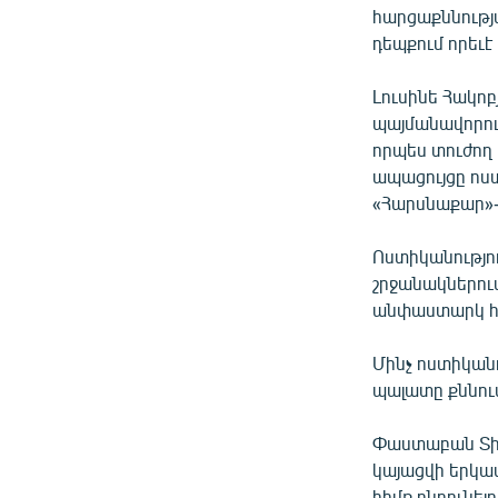
հարցաքննությ
դեպքում որեւէ
Լուսինե Հակոբ
պայմանավորու
որպես տուժող
ապացույցը ոս
«Հարսնաքար»-
Ոստիկանությու
շրջանակներում
անփաստարկ հա
Մինչ ոստիկան
պալատը քննում
Փաստաբան Տիգ
կայացվի երկա
հիմք ընդունե