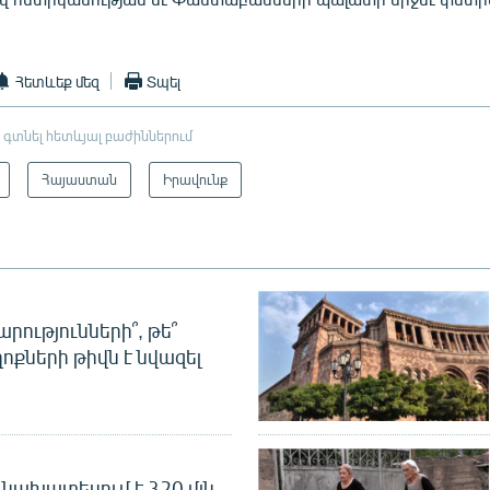
Հետևեք մեզ
Տպել
 գտնել հետևյալ բաժիններում
Հայաստան
Իրավունք
րությունների՞, թե՞
ոքների թիվն է նվազել
նախատեսում է 320 մլն