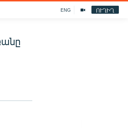
ՈՒՂԻՂ
ENG
բանը