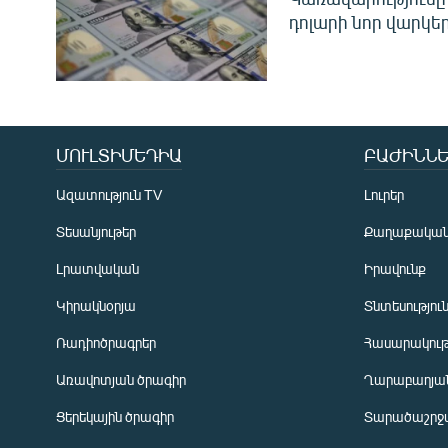
դոլարի նոր վարկեր
ՄՈՒԼՏԻՄԵԴԻԱ
ԲԱԺԻՆՆԵ
Ազատություն TV
Լուրեր
Տեսանյութեր
Քաղաքակա
Լրատվական
Իրավունք
Կիրակնօրյա
Տնտեսությու
Ռադիոծրագրեր
Հասարակութ
Առավոտյան ծրագիր
Ղարաբաղյան
Ցերեկային ծրագիր
Տարածաշրջ
Հայերեն