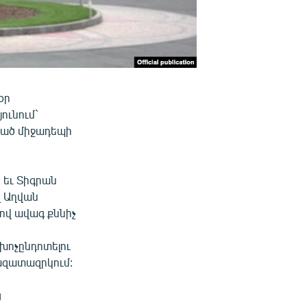
օր
ունում`
ցած միջադեպի
 եւ Տիգրան
զ Աղվան
ով ավագ քննիչ
 խոչընդոտելու
 ազատազրկում:
ց