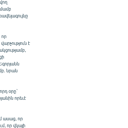
վող
տմամբ
ռավելագույնը
 որ
վարչություն է
ակցությամբ,
ցի
Եգորյանն
մբ. նրան
որդ օրը`
յանին որեւէ
մ ասաց, որ
մ, որ վկայի