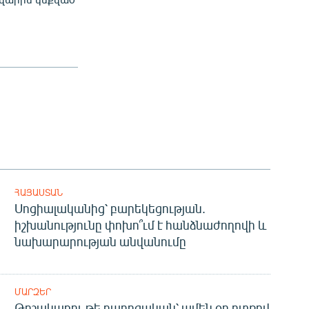
ՀԱՅԱՍՏԱՆ
Սոցիալականից՝ բարեկեցության.
իշխանությունը փոխո՞ւմ է հանձնաժողովի և
նախարարության անվանումը
ՄԱՐԶԵՐ
Թոշակառու թե դպրոցական՝ ամեն օր ոտքով