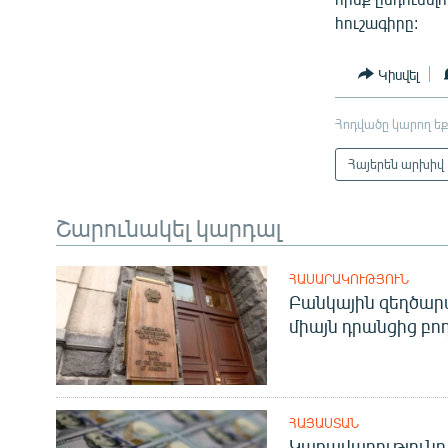
հուշագիրը:
Կիսվել
Հոդվածը կարող եք
Հայերեն արխիվ
Շարունակել կարդալ
ՀԱՍԱՐԱԿՈՒԹՅՈՒՆ
Բանկային զեղծարա
միայն դրանցից բող
ՀԱՅԱՍՏԱՆ
Կառավարությունը 