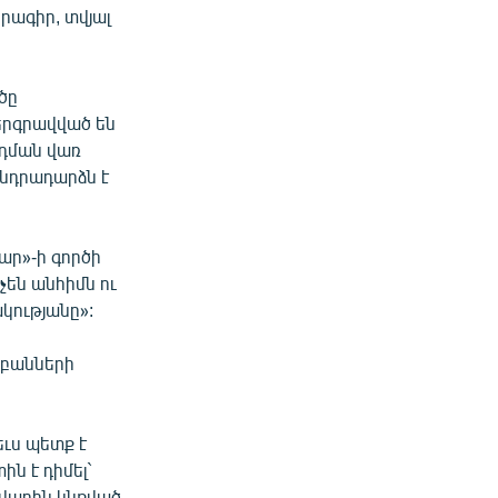
րագիր, տվյալ
ծը
երգրավված են
նդման վառ
նդրադարձն է
ար»-ի գործի
չեն անհիմն ու
կությանը»:
աբանների
ւս պետք է
ն է դիմել`
րվարին կնքված