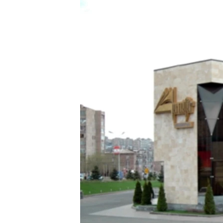
ՄԻՋԱԶԳԱՅԻՆ
ՄՇԱԿՈՒՅԹ
ՍՊՈՐՏ
ՄԵԿՆԱԲԱՆՈՒԹՅՈՒՆ
ՏՏ ԵՒ ԻՆՏԵՐՆԵՏ
ԿՈՐՈՆԱՎԻՐՈՒՍ
ԱՐԽԻՎ
ՏԵՍԱՆՅՈՒԹԵՐ
ԲԱՆԱՎԵՃ
ՁԳՏԵԼՈՎ ԼԱՎԱԳՈՒՅՆԻՆ
ՓՈԴՔԱՍԹ