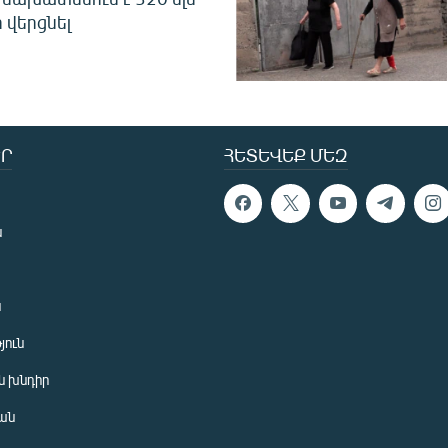
 վերցնել
Ր
ՀԵՏԵՎԵՔ ՄԵԶ
ն
ն
յուն
 խնդիր
ան