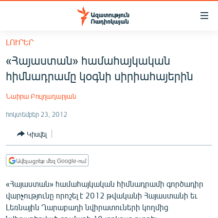
Մատչելիության
հղումներ
Անցնել
ԼՈՒՐԵՐ
հիմնական
ԱԶԱՏՈՒԹՅՈՒՆ TV
«Հայաստան» համահայկական
բովանդակությանը
ՀԱՅԱՍՏԱՆ
Անցնել
հիմնադրամը կօգնի սիրիահայերին
հիմնական
ՔԱՂԱՔԱԿԱՆ
մենյուին
Նաիրա Բուլղադարյան
ԸՆՏՐՈՒԹՅՈՒՆՆԵՐ 2026
Որոնում
հոկտեմբեր 23, 2012
ԻՐԱՎՈՒՆՔ
Կիսվել
ՀԱՍԱՐԱԿՈՒԹՅՈՒՆ
ՏՆՏԵՍՈՒԹՅՈՒՆ
Ավելացրեք մեզ Google-ում
ՂԱՐԱԲԱՂ
«Հայաստան» համահայկական հիմնադրամի գործադիր
ՊԱՏԵՐԱԶՄԻ 6 ՇԱԲԱԹՆԵՐԸ
վարչությունը որոշել է 2012 թվականի Հայաստանի եւ
Լեռնային Ղարաբաղի նվիրատուների կողմից
ՏԱՐԱԾԱՇՐՋԱՆ