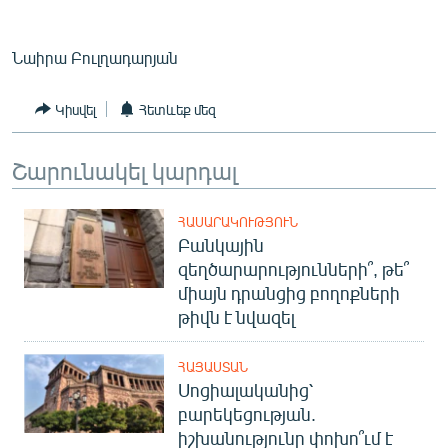
English
Русский
Նաիրա Բուլղադարյան
ՀԵՏԵՎԵՔ ՄԵԶ
Կիսվել
Հետևեք մեզ
Շարունակել կարդալ
ՀԱՍԱՐԱԿՈՒԹՅՈՒՆ
«Ազատության» բոլոր կայքերը
Բանկային
զեղծարարությունների՞, թե՞
միայն դրանցից բողոքների
թիվն է նվազել
ՀԱՅԱՍՏԱՆ
Սոցիալականից՝
բարեկեցության.
իշխանությունը փոխո՞ւմ է