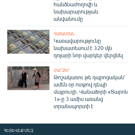
հանձնաժողովի և
նախարարության
անվանումը
ՀԱՅԱՍՏԱՆ
Կառավարությունը
նախատեսում է 320 մլն
դոլարի նոր վարկեր վերցնել
ՄԱՐԶԵՐ
Թոշակառու թե դպրոցական՝
ամեն օր ոտքով դեպի
մայրուղի. Վանաձորի «Տարոն
1»-ը 3 ամիս առանց
տրանսպորտի է
ՀԵՏԵՎԵՔ ՄԵԶ