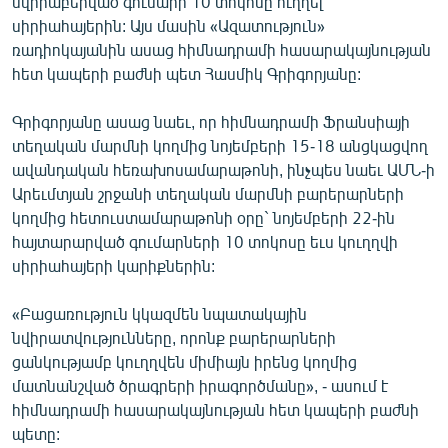
նվիրաբերված գումարի 10 տոկոսը ուղղել
ՄԻՋԱԶԳԱՅԻՆ
սիրիահայերին: Այս մասին «Ազատություն»
ռադիոկայանին ասաց հիմնադրամի հասարակայնության
ՄՇԱԿՈՒՅԹ
հետ կապերի բաժնի պետ Հասմիկ Գրիգորյանը:
ՍՊՈՐՏ
Գրիգորյանը ասաց նաեւ, որ հիմնադրամի Ֆրանսիայի
ՄԵԿՆԱԲԱՆՈՒԹՅՈՒՆ
տեղական մարմնի կողմից նոյեմբերի 15-18 անցկացվող
ՏՏ ԵՒ ԻՆՏԵՐՆԵՏ
ավանդական հեռախոսամարաթոնի, ինչպես նաեւ ԱՄՆ-ի
Արեւմտյան շրջանի տեղական մարմնի բարերարների
ԿՈՐՈՆԱՎԻՐՈՒՍ
կողմից հետուստամարաթոնի օրը` նոյեմբերի 22-ին
ԱՐԽԻՎ
հայտարարված գումարների 10 տոկոսը եւս կուղղվի
սիրիահայերի կարիքներին:
ՏԵՍԱՆՅՈՒԹԵՐ
ԲԱՆԱՎԵՃ
«Բացառություն կկազմեն նպատակային
նվիրատվությունները, որոնք բարերարների
ՁԳՏԵԼՈՎ ԼԱՎԱԳՈՒՅՆԻՆ
ցանկությամբ կուղղվեն միմիայն իրենց կողմից
ՓՈԴՔԱՍԹ
մատնանշված ծրագրերի իրագործմանը», - ասում է
հիմնադրամի հասարակայնության հետ կապերի բաժնի
Հայերեն
պետը: