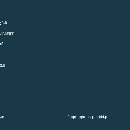
ն
յուն
 խնդիր
ան
նետ
ետ
Հայտարարություններ