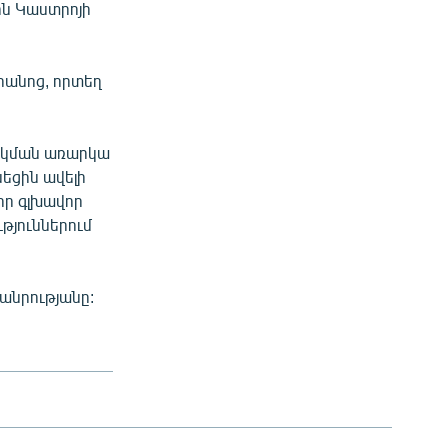
ին Կաստրոյի
ւրանոց, որտեղ
արկման առարկա
եցին ավելի
իր գլխավոր
թյուններում
անրությանը: