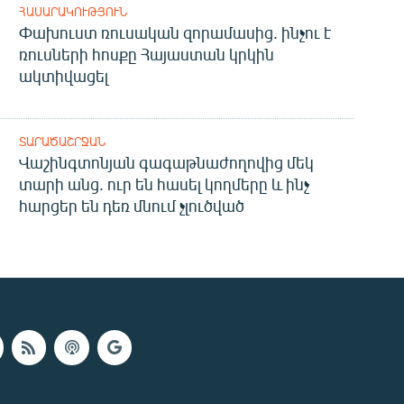
ՀԱՍԱՐԱԿՈՒԹՅՈՒՆ
Փախուստ ռուսական զորամասից. ինչու է
ռուսների հոսքը Հայաստան կրկին
ակտիվացել
ՏԱՐԱԾԱՇՐՋԱՆ
Վաշինգտոնյան գագաթնաժողովից մեկ
տարի անց. ուր են հասել կողմերը և ինչ
հարցեր են դեռ մնում չլուծված