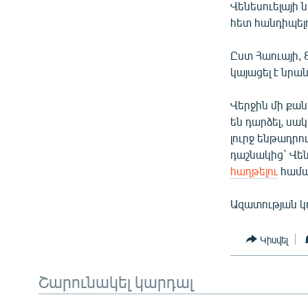
ՄԻՋԱԶԳԱՅԻՆ
Վենեսուելայի
հետ հանդիպելո
ՄՇԱԿՈՒՅԹ
ՍՊՈՐՏ
Ըստ Հաուայի, 
կայացել է նրա
ՄԵԿՆԱԲԱՆՈՒԹՅՈՒՆ
ՏՏ ԵՒ ԻՆՏԵՐՆԵՏ
Վերջին մի քա
են դարձել, ս
ԿՈՐՈՆԱՎԻՐՈՒՍ
լուրջ ենթադրո
ԱՐԽԻՎ
դաշնակից` Վեն
հաղթելու
համա
ՏԵՍԱՆՅՈՒԹԵՐ
ԲԱՆԱՎԵՃ
Ազատության կ
ՁԳՏԵԼՈՎ ԼԱՎԱԳՈՒՅՆԻՆ
Կիսվել
ՓՈԴՔԱՍԹ
Շարունակել կարդալ