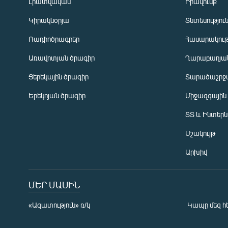
Լրատվական
Իրավունք
Կիրակնօրյա
Տնտեսությու
Ռադիոծրագրեր
Հասարակութ
Առավոտյան ծրագիր
Ղարաբաղյան
Ցերեկային ծրագիր
Տարածաշրջ
Հայերեն
Երեկոյան ծրագիր
Միջազգային
English
ՏՏ և Ինտեր
Русский
Մշակույթ
ՀԵՏԵՎԵՔ ՄԵԶ
Արխիվ
ՄԵՐ ՄԱՍԻՆ
«Ազատություն» ռ/կ
Կապը մեզ հ
«Ազատության» բոլոր կայքերը