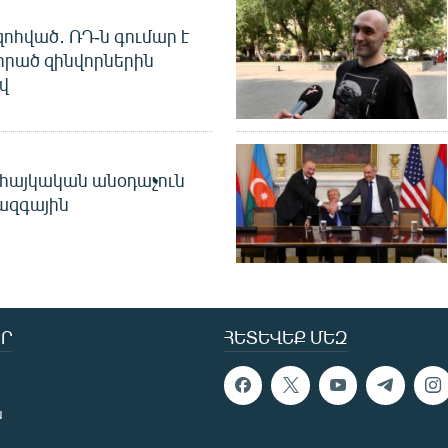
զոհված․ ՌԴ-ն գումար է
որած զինվորներին
վ
 հայկական անօդաչուն
ջազգային
Ր
ՀԵՏԵՎԵՔ ՄԵԶ
ն