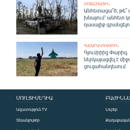
ՄԻՋԱԶԳԱՅԻՆ
Անհետացա՞ծ, թե՞ 
խնայում՝ անհետ կ
դասալիք գրանցելո
ՀԱՍԱՐԱԿՈՒԹՅՈՒՆ
Գյումրիից Փարիզ․
ներկայացվել է մի
ցուցահանդեսում
ՄՈՒԼՏԻՄԵԴԻԱ
ԲԱԺԻՆՆԵ
Ազատություն TV
Լուրեր
Տեսանյութեր
Քաղաքակա