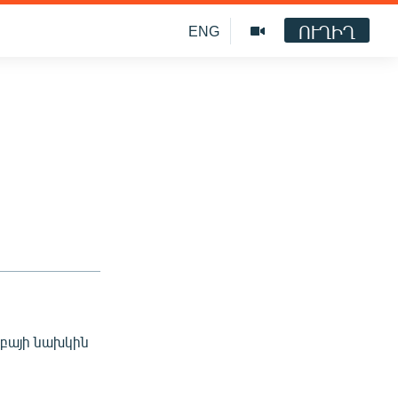
ՈՒՂԻՂ
ENG
ւբայի նախկին