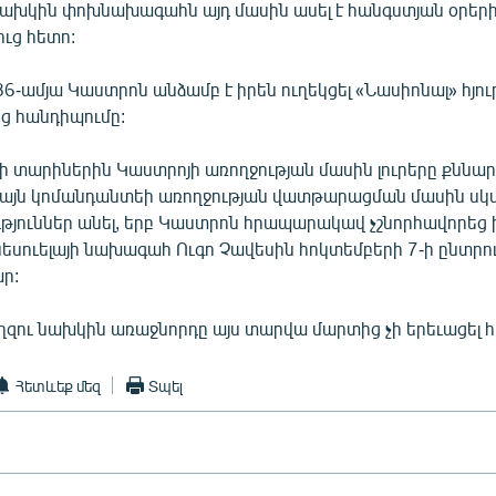
 նախկին փոխնախագահն այդ մասին ասել է հանգստյան օրեր
ւց հետո:
86-ամյա Կաստրոն անձամբ է իրեն ուղեկցել «Նասիոնալ» հյո
նց հանդիպումը:
նի տարիներին Կաստրոյի առողջության մասին լուրերը քնն
ակայն կոմանդանտեի առողջության վատթարացման մասին սկս
ւթյուններ անել, երբ Կաստրոն հրապարակավ չշնորհավորեց 
եսուելայի նախագահ Ուգո Չավեսին հոկտեմբերի 7-ի ընտրու
ր:
ղզու նախկին առաջնորդը այս տարվա մարտից չի երեւացել հ
Հետևեք մեզ
Տպել