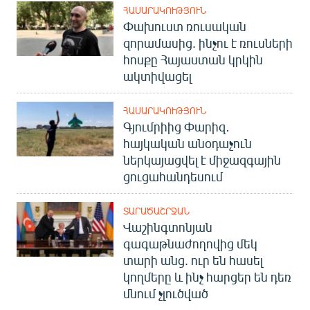
ՀԱՍԱՐԱԿՈՒԹՅՈՒՆ
English
Փախուստ ռուսական
Русский
զորամասից. ինչու է ռուսների
հոսքը Հայաստան կրկին
ՀԵՏԵՎԵՔ ՄԵԶ
ակտիվացել
ՀԱՍԱՐԱԿՈՒԹՅՈՒՆ
Գյումրիից Փարիզ․
հայկական անօդաչուն
ներկայացվել է միջազգային
«Ազատության» բոլոր կայքերը
ցուցահանդեսում
ՏԱՐԱԾԱՇՐՋԱՆ
Վաշինգտոնյան
գագաթնաժողովից մեկ
տարի անց. ուր են հասել
կողմերը և ինչ հարցեր են դեռ
մնում չլուծված