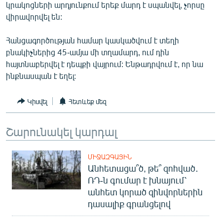
կրակոցների արդյունքում երեք մարդ է սպանվել, չորսը
ՄԻՋԱԶԳԱՅԻՆ
վիրավորվել են:
ՄՇԱԿՈՒՅԹ
Հանցագործության համար կասկածվում է տեղի
ՍՊՈՐՏ
բնակիչներից 45-ամյա մի տղամարդ, ում դին
ՄԵԿՆԱԲԱՆՈՒԹՅՈՒՆ
հայտնաբերվել է դեպքի վայրում: Ենթադրվում է, որ նա
ինքնասպան է եղել:
ՏՏ ԵՒ ԻՆՏԵՐՆԵՏ
ԿՈՐՈՆԱՎԻՐՈՒՍ
Կիսվել
Հետևեք մեզ
ԱՐԽԻՎ
Շարունակել կարդալ
ՏԵՍԱՆՅՈՒԹԵՐ
ԲԱՆԱՎԵՃ
ՄԻՋԱԶԳԱՅԻՆ
Անհետացա՞ծ, թե՞ զոհված․
ՁԳՏԵԼՈՎ ԼԱՎԱԳՈՒՅՆԻՆ
ՌԴ-ն գումար է խնայում՝
ՓՈԴՔԱՍԹ
անհետ կորած զինվորներին
դասալիք գրանցելով
Հայերեն