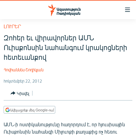
Մատչելիության
հղումներ
Անցնել
ԼՈՒՐԵՐ
հիմնական
ԱԶԱՏՈՒԹՅՈՒՆ TV
Զոհեր եւ վիրավորներ ԱՄՆ
բովանդակությանը
ՀԱՅԱՍՏԱՆ
Անցնել
Ուիսքոնսին նահանգում կրակոցների
հիմնական
ՔԱՂԱՔԱԿԱՆ
հետեւանքով
մենյուին
ԸՆՏՐՈՒԹՅՈՒՆՆԵՐ 2026
Որոնում
Հովհաննես Շողիկյան
ԻՐԱՎՈՒՆՔ
հոկտեմբեր 22, 2012
ՀԱՍԱՐԱԿՈՒԹՅՈՒՆ
Կիսվել
ՏՆՏԵՍՈՒԹՅՈՒՆ
ՂԱՐԱԲԱՂ
Ավելացրեք մեզ Google-ում
ՊԱՏԵՐԱԶՄԻ 6 ՇԱԲԱԹՆԵՐԸ
ԱՄՆ-ի ոստիկանությունը հաղորդում է, որ հյուսիսային
ՏԱՐԱԾԱՇՐՋԱՆ
Ուիսքոնսին նահանգի Միլուոքի քաղաքից ոչ հեռու