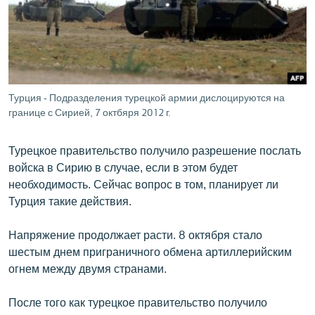
ՄԻՋԱԶԳԱՅԻՆ
ՄՇԱԿՈՒՅԹ
ՍՊՈՐՏ
ՄԵԿՆԱԲԱՆՈՒԹՅՈՒՆ
Турция - Подразделения турецкой армии дислоцируются на
границе с Сирией, 7 октбяря 2012 г.
ՏՏ ԵՒ ԻՆՏԵՐՆԵՏ
ԿՈՐՈՆԱՎԻՐՈՒՍ
Турецкое правительство получило разрешение послать
ԱՐԽԻՎ
войска в Сирию в случае, если в этом будет
необходимость. Сейчас вопрос в том, планирует ли
ՏԵՍԱՆՅՈՒԹԵՐ
Турция такие действия.
ԲԱՆԱՎԵՃ
Напряжение продолжает расти. 8 октября стало
ՁԳՏԵԼՈՎ ԼԱՎԱԳՈՒՅՆԻՆ
шестым днем приграничного обмена артиллерийским
ՓՈԴՔԱՍԹ
огнем между двумя странами.
После того как турецкое правительство получило
Հայերեն