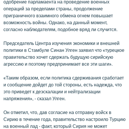
одобрение парламаента на проведение военных
English
операций за пределами страны, продолжение
приграничного взаимного обмена огнем повышает
Русский
возможность войны. Однако, на данный момент,
согласно наблюдателям, подобное вряд ли случится.
ՀԵՏԵՎԵՔ ՄԵԶ
Председатель Центра изучения экономики и внешней
политики в Стамбуле Синан Улген заявил что «турецкое
правительство хочет сдержать будущую сирийскую
агрессию и поэтому предпринимает все эти шаги».
«Ազատության» բոլոր կայքերը
«Таким образом, если политика сдерживания сработает
и сообщение дойдет до той стороны, есть надежда, что
это приведет к деэскалации и нейтрализации
напряжения», - сказал Улген.
Он отметил, что, дав согласие на отправку войск в
Сирию в течение года, правительство настроило Турцию
на военный лад - факт, который Сирия не может