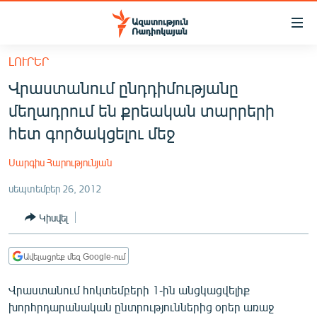
Մատչելիության
հղումներ
Անցնել
ԼՈՒՐԵՐ
հիմնական
ԱԶԱՏՈՒԹՅՈՒՆ TV
Վրաստանում ընդդիմությանը
բովանդակությանը
ՀԱՅԱՍՏԱՆ
Անցնել
մեղադրում են քրեական տարրերի
հիմնական
ՔԱՂԱՔԱԿԱՆ
հետ գործակցելու մեջ
մենյուին
ԸՆՏՐՈՒԹՅՈՒՆՆԵՐ 2026
Որոնում
Սարգիս Հարությունյան
ԻՐԱՎՈՒՆՔ
սեպտեմբեր 26, 2012
ՀԱՍԱՐԱԿՈՒԹՅՈՒՆ
Կիսվել
ՏՆՏԵՍՈՒԹՅՈՒՆ
ՂԱՐԱԲԱՂ
Ավելացրեք մեզ Google-ում
ՊԱՏԵՐԱԶՄԻ 6 ՇԱԲԱԹՆԵՐԸ
Վրաստանում հոկտեմբերի 1-ին անցկացվելիք
ՏԱՐԱԾԱՇՐՋԱՆ
խորհրդարանական ընտրություններից օրեր առաջ