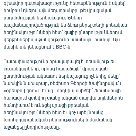
գլխավոր դատախազությունը հետաքննություն է սկսել`
ՄԻՋԱԶԳԱՅԻՆ
հիմքում դնելով այն մեղադրանքը, թե վրացական
ՄՇԱԿՈՒՅԹ
ընդդիմության ներկայացուցիչները
պայմանավորվածություն են ձեռք բերել տեղի քրեական
ՍՊՈՐՏ
հեղինակությունների հետ` գալիք ընտրություններում
ՄԵԿՆԱԲԱՆՈՒԹՅՈՒՆ
վերջիններիս աջակցությունը ստանալու համար։ Այս
մասին տեղեկացնում է BBC-ն։
ՏՏ ԵՒ ԻՆՏԵՐՆԵՏ
ԿՈՐՈՆԱՎԻՐՈՒՍ
Դատախազությունը հրապարակել է տեսանյութ եւ
լուսանկարները, որոնց համաձայն` վրացական
ԱՐԽԻՎ
ընդդիմության ակնառու ներկայացուցիչներից մեկը`
ՏԵՍԱՆՅՈՒԹԵՐ
նախկին նախարար, ռեժիսոր Գեորգի Խաինդրավան
«օրենքով գող» Ռեւազ Լորդկիպանիձեի` Ֆրանսիայի
ԲԱՆԱՎԵՃ
հարավում գտնվող տանը անցած տարվա նոյեմբերին
ՁԳՏԵԼՈՎ ԼԱՎԱԳՈՒՅՆԻՆ
հանդիպում է ունեցել վրացի քրեական
հեղինակությունների հետ եւ կոչ արել նրանց
ՓՈԴՔԱՍԹ
խորհրդարանական ընտրությունների ժամանակ
աջակցել ընդդիմությանը։
Հայերեն