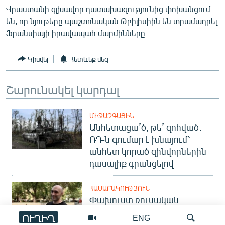
Վրաստանի գլխավոր դատախազությունից փոխանցում
English
են, որ նյութերը պաշտոնական Թբիլիսիին են տրամադրել
Русский
Ֆրանսիայի իրավապահ մարմինները։
ՀԵՏԵՎԵՔ ՄԵԶ
Կիսվել
Հետևեք մեզ
Շարունակել կարդալ
ՄԻՋԱԶԳԱՅԻՆ
«Ազատության» բոլոր կայքերը
Անհետացա՞ծ, թե՞ զոհված․
ՌԴ-ն գումար է խնայում՝
անհետ կորած զինվորներին
դասալիք գրանցելով
ՀԱՍԱՐԱԿՈՒԹՅՈՒՆ
Փախուստ ռուսական
զորամասից. ինչու է ռուսների
ՈՒՂԻՂ
ENG
հոսքը Հայաստան կրկին