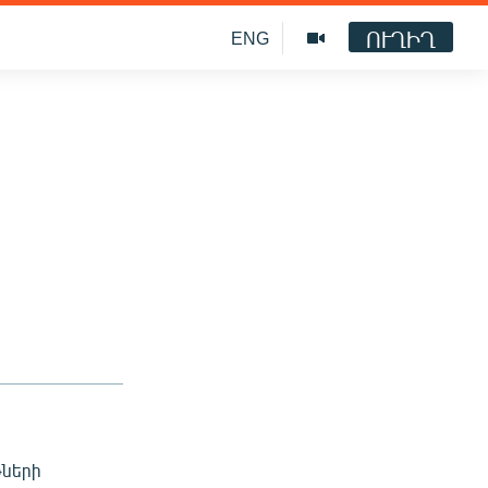
ՈՒՂԻՂ
ENG
թների