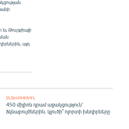
ակցության
տանի
 եւ Թուրքիայի
պման
իրներին, այդ
ՏՆՏԵՍՈՒԹՅՈՒՆ
450 միլիոն դրամ աջակցություն՝
ձկնաբույծներին. կլուծի՞ ոլորտի խնդիրները