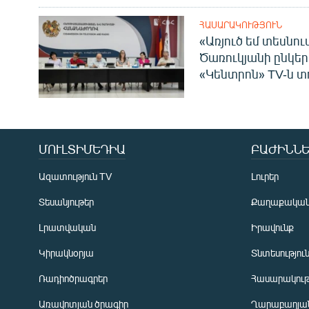
ՀԱՍԱՐԱԿՈՒԹՅՈՒՆ
«Առյուծ եմ տեսնու
Ծառուկյանի ընկեր
«Կենտրոն» TV-ն տ
ՄՈՒԼՏԻՄԵԴԻԱ
ԲԱԺԻՆՆԵ
Ազատություն TV
Լուրեր
Տեսանյութեր
Քաղաքակա
Լրատվական
Իրավունք
Կիրակնօրյա
Տնտեսությու
Ռադիոծրագրեր
Հասարակութ
Առավոտյան ծրագիր
Ղարաբաղյան