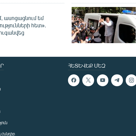
մ, ասոցացնում եմ
ությունների հետ».
ուգանվեց
Ր
ՀԵՏԵՎԵՔ ՄԵԶ
ն
ն
յուն
 խնդիր