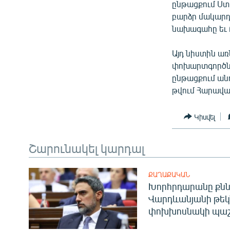
ՄԻՋԱԶԳԱՅԻՆ
ընթացքում Ստա
բարձր մակարդ
ՄՇԱԿՈՒՅԹ
նախագահը եւ 
ՍՊՈՐՏ
Այդ նիստին առ
ՄԵԿՆԱԲԱՆՈՒԹՅՈՒՆ
փոխարտգործնա
ՏՏ ԵՒ ԻՆՏԵՐՆԵՏ
ընթացքում անդ
թվում Հարավա
ԿՈՐՈՆԱՎԻՐՈՒՍ
ԱՐԽԻՎ
Կիսվել
ՏԵՍԱՆՅՈՒԹԵՐ
Շարունակել կարդալ
ԲԱՆԱՎԵՃ
ՁԳՏԵԼՈՎ ԼԱՎԱԳՈՒՅՆԻՆ
ՔԱՂԱՔԱԿԱՆ
Խորհրդարանը քնն
ՓՈԴՔԱՍԹ
Վարդևանյանի թեկ
փոխխոսնակի պաշ