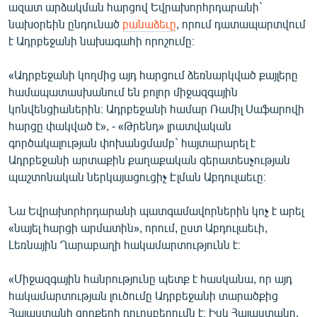
ազատ արձակման հարցով Եվրախորհրդարանի`
ՄԻՋԱԶԳԱՅԻՆ
նախօրեին ընդունած
բանաձեւը
, որում դատապարտվում
ՄՇԱԿՈՒՅԹ
է Ադրբեջանի նախագահի որոշումը։
ՍՊՈՐՏ
«Ադրբեջանի կողմից այդ հարցում ձեռնարկված քայլերը
ՄԵԿՆԱԲԱՆՈՒԹՅՈՒՆ
համապատասխանում են բոլոր միջազգային
կոնվենցիաներին։ Ադրբեջանի համար Ռամիլ Սաֆարովի
ՏՏ ԵՒ ԻՆՏԵՐՆԵՏ
հարցը փակված է», - «Թրենդ» լրատվական
ԿՈՐՈՆԱՎԻՐՈՒՍ
գործակալության փոխանցմամբ` հայտարարել է
Ադրբեջանի արտաքին քաղաքական գերատեսչության
ԱՐԽԻՎ
պաշտոնական ներկայացուցիչ Էլման Աբդուլաեւը։
ՏԵՍԱՆՅՈՒԹԵՐ
Նա Եվրախորհրդարանի պատգամավորներին կոչ է արել
ԲԱՆԱՎԵՃ
«նայել հարցի արմատին», որում, ըստ Աբդուլաեւի,
ՁԳՏԵԼՈՎ ԼԱՎԱԳՈՒՅՆԻՆ
Լեռնային Ղարաբաղի հակամարտությունն է։
ՓՈԴՔԱՍԹ
«Միջազգային հանրությունը պետք է հասկանա, որ այդ
հակամարտության լուծումը Ադրբեջանի տարածքից
Հայերեն
Հայաստանի զորքերի դուրսբերումն է։ Իսկ Հայաստանը,