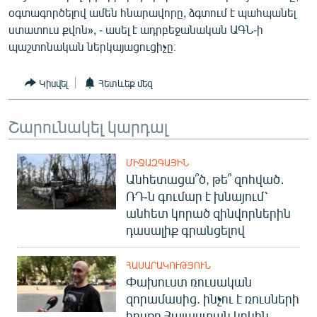
օգտագործելով ամեն հնարավորը, ձգտում է պահպանել
English
ստատուս քվոն», - ասել է ադրբեջանական ԱԳՆ-ի
Русский
պաշտոնական ներկայացուցիչը։
ՀԵՏԵՎԵՔ ՄԵԶ
Կիսվել
Հետևեք մեզ
Շարունակել կարդալ
ՄԻՋԱԶԳԱՅԻՆ
«Ազատության» բոլոր կայքերը
Անհետացա՞ծ, թե՞ զոհված․
ՌԴ-ն գումար է խնայում՝
անհետ կորած զինվորներին
դասալիք գրանցելով
ՀԱՍԱՐԱԿՈՒԹՅՈՒՆ
Փախուստ ռուսական
զորամասից. ինչու է ռուսների
հոսքը Հայաստան կրկին