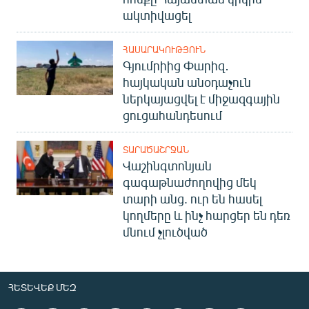
ակտիվացել
ՀԱՍԱՐԱԿՈՒԹՅՈՒՆ
Գյումրիից Փարիզ․
հայկական անօդաչուն
ներկայացվել է միջազգային
ցուցահանդեսում
ՏԱՐԱԾԱՇՐՋԱՆ
Վաշինգտոնյան
գագաթնաժողովից մեկ
տարի անց. ուր են հասել
կողմերը և ինչ հարցեր են դեռ
մնում չլուծված
ՀԵՏԵՎԵՔ ՄԵԶ