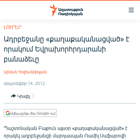
Մատչելիության
հղումներ
Անցնել
ԼՈՒՐԵՐ
հիմնական
ԱԶԱՏՈՒԹՅՈՒՆ TV
Ադրբեջանը «քաղաքականացված» է
բովանդակությանը
ՀԱՅԱՍՏԱՆ
Անցնել
որակում Եվրախորհրդարանի
հիմնական
ՔԱՂԱՔԱԿԱՆ
բանաձեւը
մենյուին
ԸՆՏՐՈՒԹՅՈՒՆՆԵՐ 2026
Որոնում
Արման Հովհաննիսյան
ԻՐԱՎՈՒՆՔ
սեպտեմբեր 14, 2012
ՀԱՍԱՐԱԿՈՒԹՅՈՒՆ
Կիսվել
ՏՆՏԵՍՈՒԹՅՈՒՆ
ՂԱՐԱԲԱՂ
Ավելացրեք մեզ Google-ում
ՊԱՏԵՐԱԶՄԻ 6 ՇԱԲԱԹՆԵՐԸ
Պաշտոնական Բաքուն այսօր «քաղաքականացված» է
ՏԱՐԱԾԱՇՐՋԱՆ
որակել ադրբեջանցի մարդասպան Ռամիլ Սաֆարովի