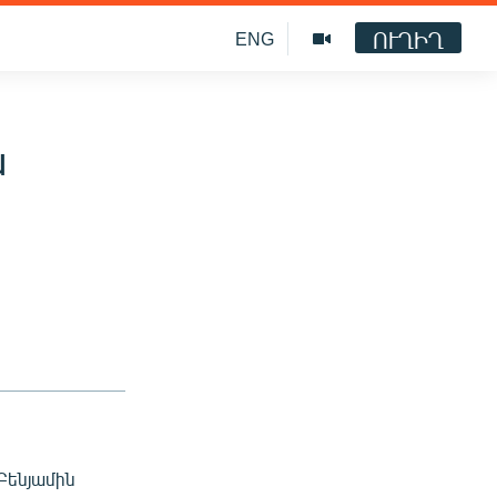
ՈՒՂԻՂ
ENG
ն
Բենյամին