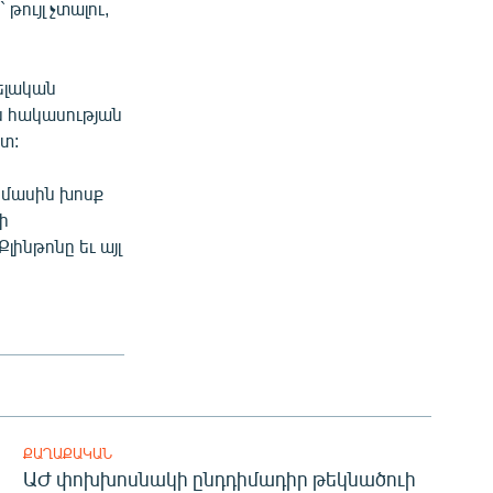
թույլ չտալու,
ելական
ան հակասության
տ:
 մասին խոսք
ի
ինթոնը եւ այլ
ՔԱՂԱՔԱԿԱՆ
ԱԺ փոխխոսնակի ընդդիմադիր թեկնածուի