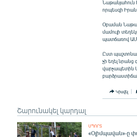
ՄԻՋԱԶԳԱՅԻՆ
Նաթանյահուն հ
որպեսզի Իրան
ՄՇԱԿՈՒՅԹ
ՍՊՈՐՏ
Օբաման Նաթան
մամուլի տեղեկ
ՄԵԿՆԱԲԱՆՈՒԹՅՈՒՆ
պատճառով ԱՄՆ
ՏՏ ԵՒ ԻՆՏԵՐՆԵՏ
Ըստ պաշտոնակ
ԿՈՐՈՆԱՎԻՐՈՒՍ
չի եղել նրանց
ԱՐԽԻՎ
վարչապետին Մ
բարձրաստիճա
ՏԵՍԱՆՅՈՒԹԵՐ
ԲԱՆԱՎԵՃ
Կիսվել
ՁԳՏԵԼՈՎ ԼԱՎԱԳՈՒՅՆԻՆ
Շարունակել կարդալ
ՓՈԴՔԱՍԹ
ՍՊՈՐՏ
«Օլիմպավան»-ը փ