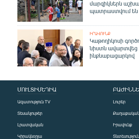
մարզիկներն աշխա
պատրաստվում են 
ԻՐԱՎՈՒՆՔ
Կաթողիկոսի գոր
նիստն ավարտվեց
ինքնաբացարկով
ՄՈՒԼՏԻՄԵԴԻԱ
ԲԱԺԻՆՆԵ
Ազատություն TV
Լուրեր
Տեսանյութեր
Քաղաքակա
Լրատվական
Իրավունք
Կիրակնօրյա
Տնտեսությու