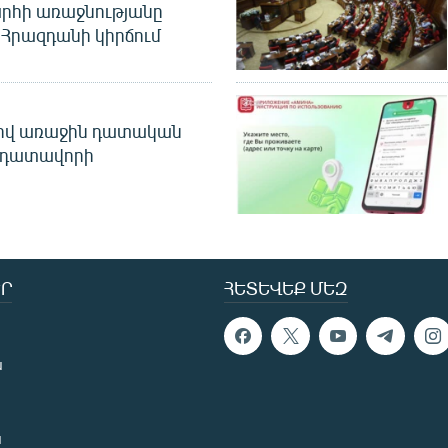
րհի առաջնությանը
Հրազդանի կիրճում
ծով առաջին դատական
 դատավորի
Ր
ՀԵՏԵՎԵՔ ՄԵԶ
ն
ն