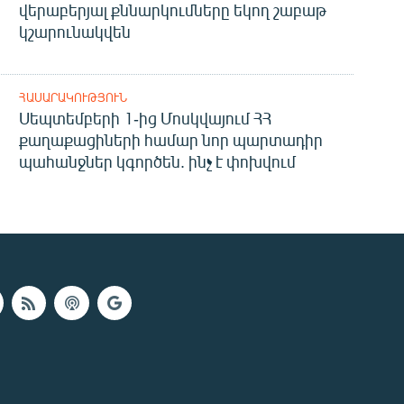
վերաբերյալ քննարկումները եկող շաբաթ
կշարունակվեն
ՀԱՍԱՐԱԿՈՒԹՅՈՒՆ
Սեպտեմբերի 1-ից Մոսկվայում ՀՀ
քաղաքացիների համար նոր պարտադիր
պահանջներ կգործեն. ինչ է փոխվում