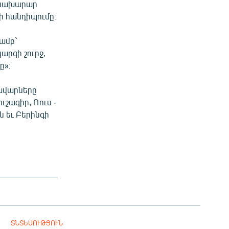
ծնախարար
ի հանդիպումը։
ամբ`
արգի շուրջ,
ը»։
ավարները
շագիր, Ռուս -
 եւ Բերինգի
ՏՆՏԵՍՈՒԹՅՈՒՆ