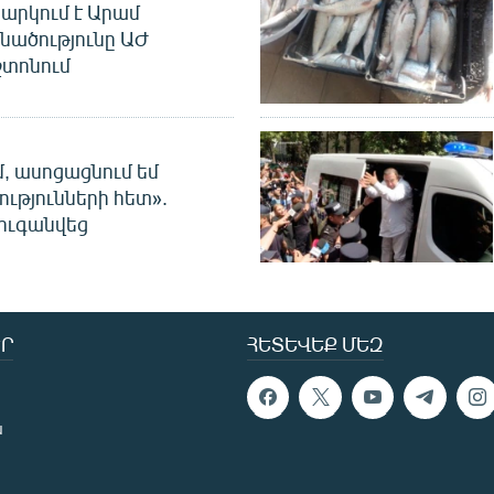
արկում է Արամ
նածությունը ԱԺ
տոնում
մ, ասոցացնում եմ
ությունների հետ».
ուգանվեց
Ր
ՀԵՏԵՎԵՔ ՄԵԶ
ն