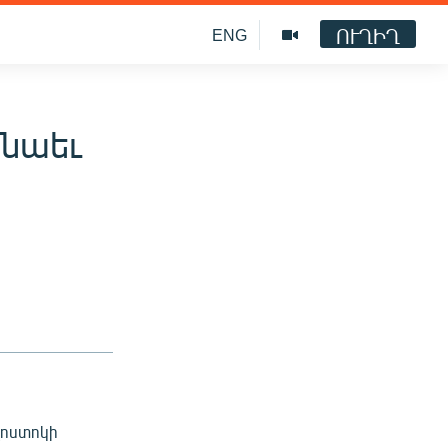
ՈՒՂԻՂ
ENG
 նաեւ
վոստոկի