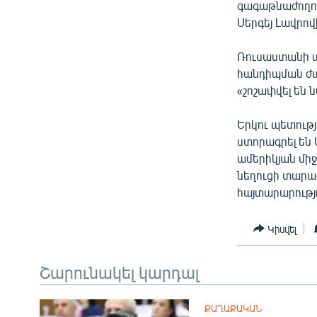
ՄԻՋԱԶԳԱՅԻՆ
գագաթնաժողով
Սերգեյ Լավրո
ՄՇԱԿՈՒՅԹ
ՍՊՈՐՏ
Ռուսաստանի 
հանդիպման ժա
ՄԵԿՆԱԲԱՆՈՒԹՅՈՒՆ
«շոշափվել են
ՏՏ ԵՒ ԻՆՏԵՐՆԵՏ
Երկու պետութ
ԿՈՐՈՆԱՎԻՐՈՒՍ
ստորագրել են
ԱՐԽԻՎ
ամերիկյան մի
նեղուցի տարա
ՏԵՍԱՆՅՈՒԹԵՐ
հայտարարությ
ԲԱՆԱՎԵՃ
Կիսվել
ՁԳՏԵԼՈՎ ԼԱՎԱԳՈՒՅՆԻՆ
ՓՈԴՔԱՍԹ
Շարունակել կարդալ
ՔԱՂԱՔԱԿԱՆ