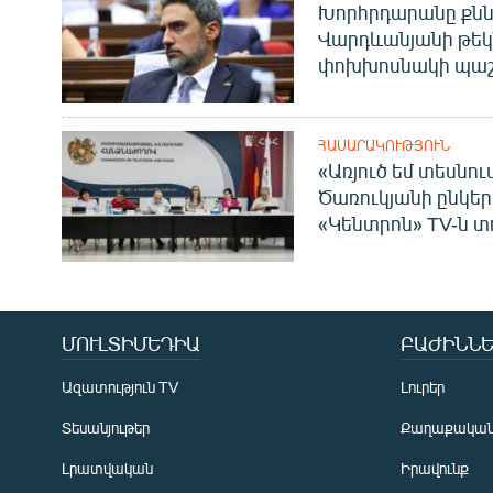
Խորհրդարանը քնն
Վարդևանյանի թեկ
փոխխոսնակի պաշ
ՀԱՍԱՐԱԿՈՒԹՅՈՒՆ
«Առյուծ եմ տեսնու
Ծառուկյանի ընկեր
«Կենտրոն» TV-ն տ
ՄՈՒԼՏԻՄԵԴԻԱ
ԲԱԺԻՆՆԵ
Ազատություն TV
Լուրեր
Տեսանյութեր
Քաղաքակա
Լրատվական
Իրավունք