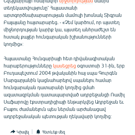
Շվեյցարիայի հնարավոր
միջնորդության
մասին
ՄԻՋԱԶԳԱՅԻՆ
տեղեկատվությունը՝ Հայաստանի
արտգործնախարարության մամուլի խոսնակ Տիգրան
ՄՇԱԿՈՒՅԹ
Բալայանը հայտարարեց. - «Չեմ կարծում, որ այստեղ
ՍՊՈՐՏ
միջնորդության կարիք կա, այստեղ անհրաժեշտ են
հստակ քայլեր հունգարական իշխանությունների
ՄԵԿՆԱԲԱՆՈՒԹՅՈՒՆ
կողմից»։
ՏՏ ԵՒ ԻՆՏԵՐՆԵՏ
Հայաստանը Հունգարիայի հետ դիվանագիտական
ԿՈՐՈՆԱՎԻՐՈՒՍ
հարաբերությունները
կասեցրեց
օգոստոսի 31-ին, երբ
ԱՐԽԻՎ
Բուդապեշտում 2004 թվականին հայ սպա Գուրգեն
Մարգարյանին կացնահարելով սպանելու համար
ՏԵՍԱՆՅՈՒԹԵՐ
հունգարական դատարանի կողմից ցմահ
ԲԱՆԱՎԵՃ
ազատազրկման դատապարտված ադրբեջանցի Ռամիլ
Սաֆարովը էքստրադիցիայի ենթարկվեց Ադրբեջան եւ
ՁԳՏԵԼՈՎ ԼԱՎԱԳՈՒՅՆԻՆ
Բաքու ժամանելուն պես ներման արժանացավ
ՓՈԴՔԱՍԹ
ադրբեջանական պետության ղեկավարի կողմից։
Հայերեն
Կիսվել
Հետևեք մեզ