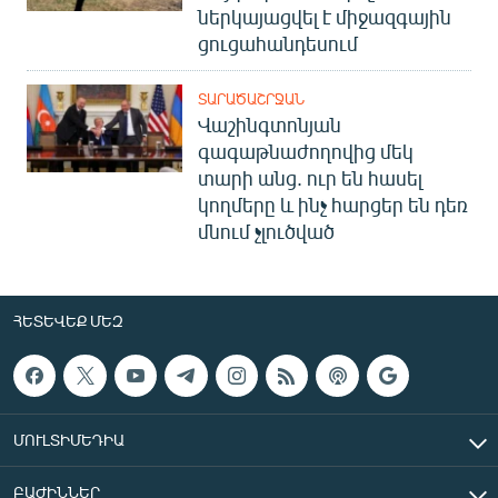
ներկայացվել է միջազգային
ցուցահանդեսում
ՏԱՐԱԾԱՇՐՋԱՆ
Վաշինգտոնյան
գագաթնաժողովից մեկ
տարի անց. ուր են հասել
կողմերը և ինչ հարցեր են դեռ
մնում չլուծված
ՀԵՏԵՎԵՔ ՄԵԶ
ՄՈՒԼՏԻՄԵԴԻԱ
ԲԱԺԻՆՆԵՐ