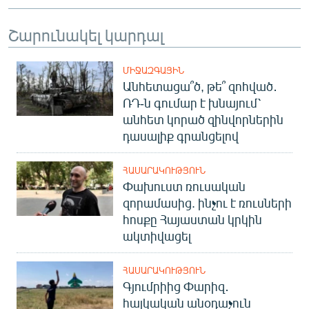
English
Շարունակել կարդալ
Русский
ՄԻՋԱԶԳԱՅԻՆ
ՀԵՏԵՎԵՔ ՄԵԶ
Անհետացա՞ծ, թե՞ զոհված․
ՌԴ-ն գումար է խնայում՝
անհետ կորած զինվորներին
դասալիք գրանցելով
«Ազատության» բոլոր կայքերը
ՀԱՍԱՐԱԿՈՒԹՅՈՒՆ
Փախուստ ռուսական
զորամասից. ինչու է ռուսների
հոսքը Հայաստան կրկին
ակտիվացել
ՀԱՍԱՐԱԿՈՒԹՅՈՒՆ
Գյումրիից Փարիզ․
հայկական անօդաչուն