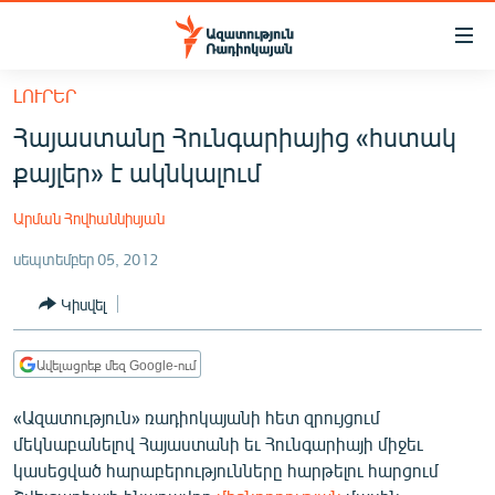
Մատչելիության
հղումներ
Անցնել
ԼՈՒՐԵՐ
հիմնական
ԱԶԱՏՈՒԹՅՈՒՆ TV
Հայաստանը Հունգարիայից «հստակ
բովանդակությանը
ՀԱՅԱՍՏԱՆ
Անցնել
քայլեր» է ակնկալում
հիմնական
ՔԱՂԱՔԱԿԱՆ
մենյուին
Արման Հովհաննիսյան
ԸՆՏՐՈՒԹՅՈՒՆՆԵՐ 2026
Որոնում
սեպտեմբեր 05, 2012
ԻՐԱՎՈՒՆՔ
Կիսվել
ՀԱՍԱՐԱԿՈՒԹՅՈՒՆ
ՏՆՏԵՍՈՒԹՅՈՒՆ
Ավելացրեք մեզ Google-ում
ՂԱՐԱԲԱՂ
«Ազատություն» ռադիոկայանի հետ զրույցում
ՊԱՏԵՐԱԶՄԻ 6 ՇԱԲԱԹՆԵՐԸ
մեկնաբանելով Հայաստանի եւ Հունգարիայի միջեւ
կասեցված հարաբերությունները հարթելու հարցում
ՏԱՐԱԾԱՇՐՋԱՆ