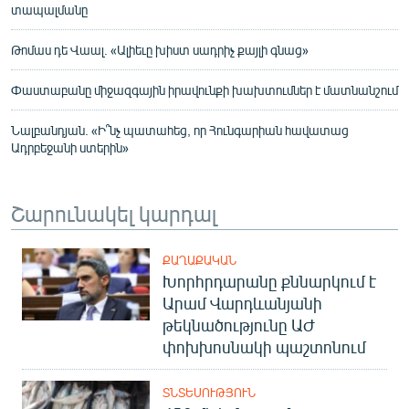
տապալմանը
Թոմաս դե Վաալ. «Ալիեւը խիստ սադրիչ քայլի գնաց»
Փաստաբանը միջազգային իրավունքի խախտումներ է մատնանշում
Նալբանդյան. «Ի՞նչ պատահեց, որ Հունգարիան հավատաց
Ադրբեջանի ստերին»
Շարունակել կարդալ
ՔԱՂԱՔԱԿԱՆ
Խորհրդարանը քննարկում է
Արամ Վարդևանյանի
թեկնածությունը ԱԺ
փոխխոսնակի պաշտոնում
ՏՆՏԵՍՈՒԹՅՈՒՆ