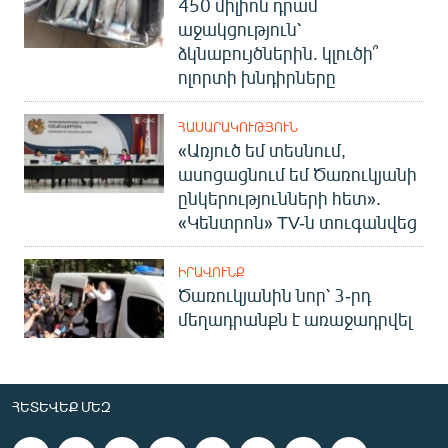
450 միլիոն դրամ
աջակցություն՝
ձկնաբույծներին. կլուծի՞
ոլորտի խնդիրները
ՀԱՍԱՐԱԿՈՒԹՅՈՒՆ
«Առյուծ եմ տեսնում,
ասոցացնում եմ Ծառուկյանի
ընկերությունների հետ».
«Կենտրոն» TV-ն տուգանվեց
ԻՐԱՎՈՒՆՔ
Ծառուկյանին նոր՝ 3-րդ
մեղադրանքն է առաջադրվել
ՀԵՏԵՎԵՔ ՄԵԶ