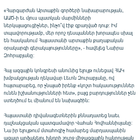
«Հարգարժան Արտաքին գործերի նախարարության,
ԱԱԾ-ի եւ մյուս պատկան մարմինների
ներկայացուցիչներ, ինչո՞վ էիք զբաղված դուք։ Իմ
տպավորությամբ, մեր որոշ դեսպաններ խորապես սխալ
են հասկանում Հայաստանի արտաքին քաղաքական
օրակարգի գերակայությունները», - հավելեց Նաիրա
Զոհրաբյանը։
Հայ ազգային կոնգրեսի անունից ելույթ ունեցավ ՀԱԿ
խմբակցության ղեկավար Լեւոն Զուրաբյանը, ով
հայտարարեց, որ չնայած իրենք «կոշտ հակասություններ
ունեն իշխանությունների հետ», բայց բարդություններ չեն
ստեղծում եւ միանում են նախագծին:
Հայաստանի դիվանագետներին քննադատեց նաեւ
դաշնակցական պատգամավոր Վահան Հովհաննիսյանը։
Նա իր ելույթում մտահոգիչ համարեց մարդասպանին
ազատ արձակելու խնդրի շուրջ միջազգային հանրության