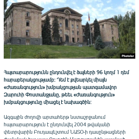
ՄԻՋԱԶԳԱՅԻՆ
ՄՇԱԿՈՒՅԹ
ՍՊՈՐՏ
ՄԵԿՆԱԲԱՆՈՒԹՅՈՒՆ
ՏՏ ԵՒ ԻՆՏԵՐՆԵՏ
ԿՈՐՈՆԱՎԻՐՈՒՍ
Հայտարարությունն ընդունվել է ձայների 96 կողմ 1 դեմ
ԱՐԽԻՎ
հարաբերակցությամբ: Դեմ է քվեարկել միայն
ՏԵՍԱՆՅՈՒԹԵՐ
«Ժառանգություն» խմբակցության պատգամավոր
Զարուհի Փոստանջյանը, թեեւ «Ժառանգություն»
ԲԱՆԱՎԵՃ
խմբակցությունը միացել է նախագծին։
ՁԳՏԵԼՈՎ ԼԱՎԱԳՈՒՅՆԻՆ
Ազգային ժողովի արտահերթ նստաշրջանում
ՓՈԴՔԱՍԹ
հայտարարություն է ընդունվել 2004 թվականի
փետրվարին Բուդապեշտում ՆԱՏՕ-ի դասընթացների
Հայերեն