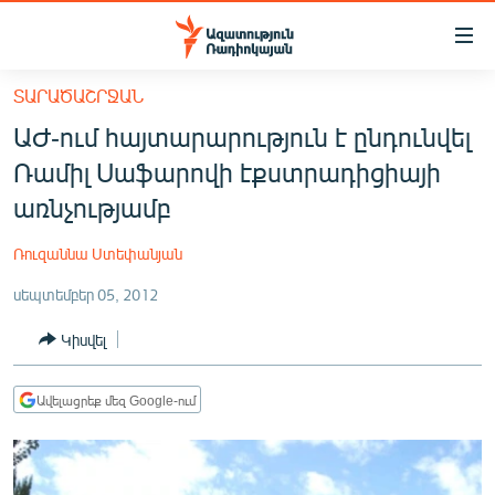
Մատչելիության
հղումներ
Անցնել
ՏԱՐԱԾԱՇՐՋԱՆ
հիմնական
ԱԶԱՏՈՒԹՅՈՒՆ TV
ԱԺ-ում հայտարարություն է ընդունվել
բովանդակությանը
ՀԱՅԱՍՏԱՆ
Անցնել
Ռամիլ Սաֆարովի էքստրադիցիայի
հիմնական
ՔԱՂԱՔԱԿԱՆ
առնչությամբ
մենյուին
ԸՆՏՐՈՒԹՅՈՒՆՆԵՐ 2026
Որոնում
Ռուզաննա Ստեփանյան
ԻՐԱՎՈՒՆՔ
սեպտեմբեր 05, 2012
ՀԱՍԱՐԱԿՈՒԹՅՈՒՆ
Կիսվել
ՏՆՏԵՍՈՒԹՅՈՒՆ
ՂԱՐԱԲԱՂ
Ավելացրեք մեզ Google-ում
ՊԱՏԵՐԱԶՄԻ 6 ՇԱԲԱԹՆԵՐԸ
ՏԱՐԱԾԱՇՐՋԱՆ