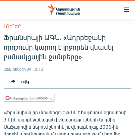
Մատչելիության
հղումներ
Անցնել
ԼՈՒՐԵՐ
հիմնական
ԱԶԱՏՈՒԹՅՈՒՆ TV
Ֆրանսիայի ԱԳՆ. «Ադրբեջանի
բովանդակությանը
ՀԱՅԱՍՏԱՆ
Անցնել
որոշումը կարող է լրջորեն վնասել
հիմնական
ՔԱՂԱՔԱԿԱՆ
բանակցային ջանքերը»
մենյուին
ԸՆՏՐՈՒԹՅՈՒՆՆԵՐ 2026
Որոնում
սեպտեմբեր 04, 2012
ԻՐԱՎՈՒՆՔ
Կիսվել
ՀԱՍԱՐԱԿՈՒԹՅՈՒՆ
ՏՆՏԵՍՈՒԹՅՈՒՆ
Ավելացրեք մեզ Google-ում
ՂԱՐԱԲԱՂ
«Ֆրանսիան իր մտահոգությունն է հայտնում օգոստոսի
ՊԱՏԵՐԱԶՄԻ 6 ՇԱԲԱԹՆԵՐԸ
31-ին ադրբեջանական իշխանությունների կողմից
Սաֆարովին ներում շնորհելու վերաբերյալ։ 2006-ին
ՏԱՐԱԾԱՇՐՋԱՆ
վերջինս հունգարական արդարադատության կողմից