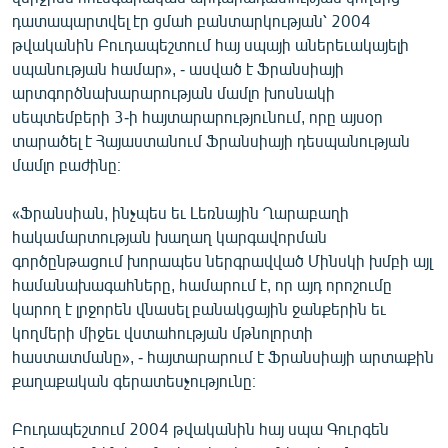
ՄԻՋԱԶԳԱՅԻՆ
դատապարտվել էր ցմահ բանտարկության՝ 2004
թվականին Բուդապեշտում հայ սպայի աներեւակայելի
ՄՇԱԿՈՒՅԹ
սպանության համար», - ասված է Ֆրանսիայի
ՍՊՈՐՏ
արտգործնախարարության մամլո խոսնակի
սեպտեմբերի 3-ի հայտարարությունում, որը այսօր
ՄԵԿՆԱԲԱՆՈՒԹՅՈՒՆ
տարածել է Հայաստանում Ֆրանսիայի դեսպանության
ՏՏ ԵՒ ԻՆՏԵՐՆԵՏ
մամլո բաժինը։
ԿՈՐՈՆԱՎԻՐՈՒՍ
«Ֆրանսիան, ինչպես եւ Լեռնային Ղարաբաղի
ԱՐԽԻՎ
հակամարտության խաղաղ կարգավորման
գործընթացում խորապես ներգրավված Մինսկի խմբի այլ
ՏԵՍԱՆՅՈՒԹԵՐ
համանախագահները, համարում է, որ այդ որոշումը
ԲԱՆԱՎԵՃ
կարող է լրջորեն վնասել բանակցային ջանքերին եւ
կողմերի միջեւ վստահության մթնոլորտի
ՁԳՏԵԼՈՎ ԼԱՎԱԳՈՒՅՆԻՆ
հաստատմանը», - հայտարարում է Ֆրանսիայի արտաքին
ՓՈԴՔԱՍԹ
քաղաքական գերատեսչությունը։
Բուդապեշտում 2004 թվականին հայ սպա Գուրգեն
Հայերեն