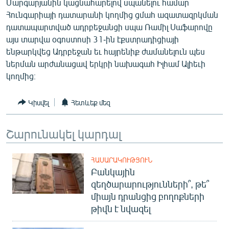
Մարգարյանին կացնահարելով սպանելու համար
English
Հունգարիայի դատարանի կողմից ցմահ ազատազրկման
դատապարտված ադրբեջանցի սպա Ռամիլ Սաֆարովը
Русский
այս տարվա օգոստոսի 31-ին էքստրադիցիայի
ենթարկվեց Ադրբեջան եւ հայրենիք ժամանելուն պես
ՀԵՏԵՎԵՔ ՄԵԶ
ներման արժանացավ երկրի նախագահ Իլհամ Ալիեւի
կողմից։
Կիսվել
Հետևեք մեզ
«Ազատության» բոլոր կայքերը
Շարունակել կարդալ
ՀԱՍԱՐԱԿՈՒԹՅՈՒՆ
Բանկային
զեղծարարությունների՞, թե՞
միայն դրանցից բողոքների
թիվն է նվազել