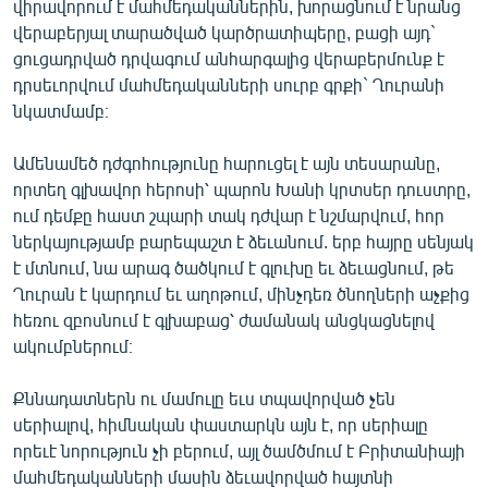
վիրավորում է մահմեդականներին, խորացնում է նրանց
English
վերաբերյալ տարածված կարծրատիպերը, բացի այդ`
ցուցադրված դրվագում անհարգալից վերաբերմունք է
Русский
դրսեւորվում մահմեդականների սուրբ գրքի` Ղուրանի
նկատմամբ։
ՀԵՏԵՎԵՔ ՄԵԶ
Ամենամեծ դժգոհությունը հարուցել է այն տեսարանը,
որտեղ գլխավոր հերոսի՝ պարոն Խանի կրտսեր դուստրը,
ում դեմքը հաստ շպարի տակ դժվար է նշմարվում, հոր
ներկայությամբ բարեպաշտ է ձեւանում. երբ հայրը սենյակ
«Ազատության» բոլոր կայքերը
է մտնում, նա արագ ծածկում է գլուխը եւ ձեւացնում, թե
Ղուրան է կարդում եւ աղոթում, մինչդեռ ծնողների աչքից
հեռու զբոսնում է գլխաբաց՝ ժամանակ անցկացնելով
ակումբներում։
Քննադատներն ու մամուլը եւս տպավորված չեն
սերիալով, հիմնական փաստարկն այն է, որ սերիալը
որեւէ նորություն չի բերում, այլ ծամծմում է Բրիտանիայի
մահմեդականների մասին ձեւավորված հայտնի