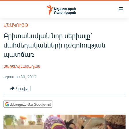
Մատչելիության
հղումներ
Անցնել
ՄՇԱԿՈՒՅԹ
հիմնական
ԱԶԱՏՈՒԹՅՈՒՆ TV
Բրիտանական նոր սերիալը`
բովանդակությանը
ՀԱՅԱՍՏԱՆ
Անցնել
մահմեդականների դժգոհության
հիմնական
ՔԱՂԱՔԱԿԱՆ
պատճառ
մենյուին
ԸՆՏՐՈՒԹՅՈՒՆՆԵՐ 2026
Որոնում
Տաթեւիկ Լազարյան
ԻՐԱՎՈՒՆՔ
օգոստոս 30, 2012
ՀԱՍԱՐԱԿՈՒԹՅՈՒՆ
Կիսվել
ՏՆՏԵՍՈՒԹՅՈՒՆ
ՂԱՐԱԲԱՂ
Ավելացրեք մեզ Google-ում
ՊԱՏԵՐԱԶՄԻ 6 ՇԱԲԱԹՆԵՐԸ
ՏԱՐԱԾԱՇՐՋԱՆ