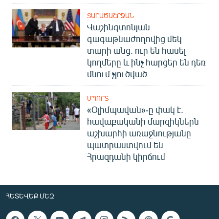
ՏԱՐԱԾԱՇՐՋԱՆ
Վաշինգտոնյան
գագաթնաժողովից մեկ
տարի անց. ուր են հասել
կողմերը և ինչ հարցեր են դեռ
մնում չլուծված
ՍՊՈՐՏ
«Օլիմպավան»-ը փակ է.
հավաքականի մարզիկներն
աշխարհի առաջնությանը
պատրաստվում են
Հրազդանի կիրճում
ՀԵՏԵՎԵՔ ՄԵԶ