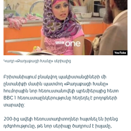
ՄԻՋԱԶԳԱՅԻՆ
ՄՇԱԿՈՒՅԹ
ՍՊՈՐՏ
ՄԵԿՆԱԲԱՆՈՒԹՅՈՒՆ
ՏՏ ԵՒ ԻՆՏԵՐՆԵՏ
ԿՈՐՈՆԱՎԻՐՈՒՍ
Կադր «Քաղաքացի Խանը» սերիալից
ԱՐԽԻՎ
Բրիտանիայում բնակվող պակիստանցիների մի
ՏԵՍԱՆՅՈՒԹԵՐ
ընտանիքի մասին պատմող «Քաղաքացի Խանը»
ԲԱՆԱՎԵՃ
հումորային նոր հեռուստանովելի պրեմիերայից հետո
BBC1 հեռուստաընկերությունը հեղեղել է բողոքների
ՁԳՏԵԼՈՎ ԼԱՎԱԳՈՒՅՆԻՆ
տարափը։
ՓՈԴՔԱՍԹ
200-ից ավելի հեռուստադիտողներ հայտնել են իրենց
դժգոհությունը, թե նոր սերիալը ծաղրում է իսլամը,
Հայերեն