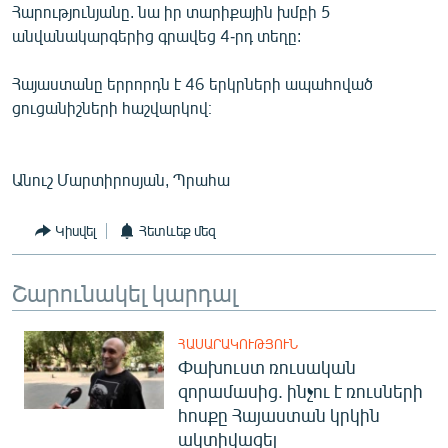
Հարությունյանը. նա իր տարիքային խմբի 5
English
անվանակարգերից գրավեց 4-րդ տեղը:
Русский
Հայաստանը երրորդն է 46 երկրների ապահոված
ցուցանիշների հաշվարկով։
ՀԵՏԵՎԵՔ ՄԵԶ
Անուշ Մարտիրոսյան, Պրահա
Կիսվել
Հետևեք մեզ
«Ազատության» բոլոր կայքերը
Շարունակել կարդալ
ՀԱՍԱՐԱԿՈՒԹՅՈՒՆ
Փախուստ ռուսական
զորամասից. ինչու է ռուսների
հոսքը Հայաստան կրկին
ակտիվացել