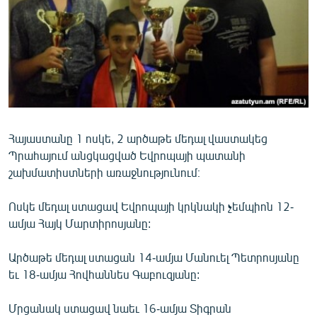
ՄԻՋԱԶԳԱՅԻՆ
ՄՇԱԿՈՒՅԹ
ՍՊՈՐՏ
ՄԵԿՆԱԲԱՆՈՒԹՅՈՒՆ
ՏՏ ԵՒ ԻՆՏԵՐՆԵՏ
Հայաստանը 1 ոսկե, 2 արծաթե մեդալ վաստակեց
ԿՈՐՈՆԱՎԻՐՈՒՍ
Պրահայում անցկացված Եվրոպայի պատանի
ԱՐԽԻՎ
շախմատիստների առաջնությունում։
ՏԵՍԱՆՅՈՒԹԵՐ
Ոսկե մեդալ ստացավ Եվրոպայի կրկնակի չեմպիոն 12-
ԲԱՆԱՎԵՃ
ամյա Հայկ Մարտիրոսյանը:
ՁԳՏԵԼՈՎ ԼԱՎԱԳՈՒՅՆԻՆ
Արծաթե մեդալ ստացան 14-ամյա Մանուել Պետրոսյանը
ՓՈԴՔԱՍԹ
եւ 18-ամյա Հովհաննես Գաբուզյանը:
Հայերեն
Մրցանակ ստացավ նաեւ 16-ամյա Տիգրան