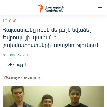
Մատչելիության
հղումներ
Անցնել
ԼՈՒՐԵՐ
հիմնական
ԱԶԱՏՈՒԹՅՈՒՆ TV
Հայաստանը ոսկե մեդալ է նվաճել
բովանդակությանը
ՀԱՅԱՍՏԱՆ
Անցնել
Եվրոպայի պատանի
հիմնական
ՔԱՂԱՔԱԿԱՆ
շախմատիստների առաջնությունում
մենյուին
ԸՆՏՐՈՒԹՅՈՒՆՆԵՐ 2026
Որոնում
օգոստոս 26, 2012
ԻՐԱՎՈՒՆՔ
Կիսվել
ՀԱՍԱՐԱԿՈՒԹՅՈՒՆ
ՏՆՏԵՍՈՒԹՅՈՒՆ
Ավելացրեք մեզ Google-ում
ՂԱՐԱԲԱՂ
ՊԱՏԵՐԱԶՄԻ 6 ՇԱԲԱԹՆԵՐԸ
ՏԱՐԱԾԱՇՐՋԱՆ