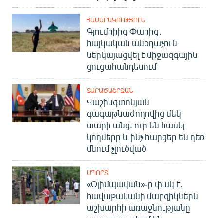
ՀԱՍԱՐԱԿՈՒԹՅՈՒՆ
Գյումրիից Փարիզ․
հայկական անօդաչուն
ներկայացվել է միջազգային
ցուցահանդեսում
ՏԱՐԱԾԱՇՐՋԱՆ
Վաշինգտոնյան
գագաթնաժողովից մեկ
տարի անց. ուր են հասել
կողմերը և ինչ հարցեր են դեռ
մնում չլուծված
ՍՊՈՐՏ
«Օլիմպավան»-ը փակ է.
հավաքականի մարզիկներն
աշխարհի առաջնությանը