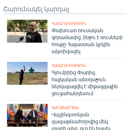
Շարունակել կարդալ
ՀԱՍԱՐԱԿՈՒԹՅՈՒՆ
Փախուստ ռուսական
զորամասից. ինչու է ռուսների
հոսքը Հայաստան կրկին
ակտիվացել
ՀԱՍԱՐԱԿՈՒԹՅՈՒՆ
Գյումրիից Փարիզ․
հայկական անօդաչուն
ներկայացվել է միջազգային
ցուցահանդեսում
ՏԱՐԱԾԱՇՐՋԱՆ
Վաշինգտոնյան
գագաթնաժողովից մեկ
տարի անց. ուր են հասել