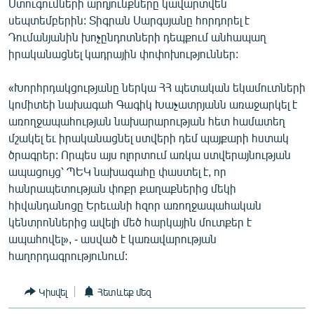
Ստուգումների արդյունքները կավարտվեն
English
սեպտեմբերին: Տիգրան Սարգսյանը հորդորել է
Դումանյանին խոչընդոտների դեպքում անհապաղ
Русский
իրականացնել կադրային փոփոխություններ:
ՀԵՏԵՎԵՔ ՄԵԶ
«Խորհրդակցությանը ներկա ՀՀ պետական եկամուտների
կոմիտեի նախագահ Գագիկ Խաչատրյանն առաջարկել է
առողջապահության նախարարության հետ համատեղ
մշակել եւ իրականացնել ստվերի դեմ պայքարի հստակ
ծրագրեր: Որպես այս ոլորտում առկա ստվերայնության
«Ազատության» բոլոր կայքերը
ապացույց՝ ՊԵԿ նախագահը փաստել է, որ
հանրապետության փոքր քաղաքներից մեկի
հիվանդանոցը Երեւանի հզոր առողջապահական
կենտրոններից ավելի մեծ հարկային մուտքեր է
ապահովել», - ասված է կառավարության
հաղորդագրությունում:
Կիսվել
Հետևեք մեզ