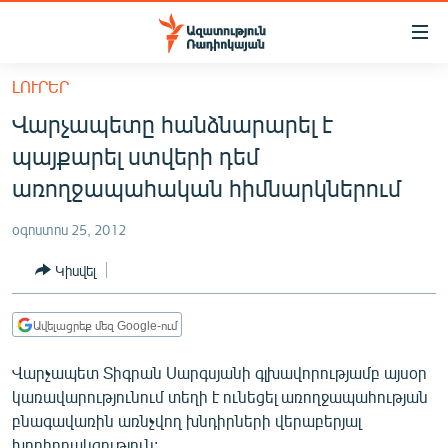
Մատչելիության
հղումներ
Անցնել
ԼՈՒՐԵՐ
հիմնական
ԱԶԱՏՈՒԹՅՈՒՆ TV
Վարչապետը հանձնարարել է
բովանդակությանը
ՀԱՅԱՍՏԱՆ
Անցնել
պայքարել ստվերի դեմ
հիմնական
ՔԱՂԱՔԱԿԱՆ
առողջապահական հիմնարկներում
մենյուին
ԸՆՏՐՈՒԹՅՈՒՆՆԵՐ 2026
Որոնում
օգոստոս 25, 2012
ԻՐԱՎՈՒՆՔ
Կիսվել
ՀԱՍԱՐԱԿՈՒԹՅՈՒՆ
ՏՆՏԵՍՈՒԹՅՈՒՆ
Ավելացրեք մեզ Google-ում
ՂԱՐԱԲԱՂ
Վարչապետ Տիգրան Սարգսյանի գլխավորությամբ այսօր
ՊԱՏԵՐԱԶՄԻ 6 ՇԱԲԱԹՆԵՐԸ
կառավարությունում տեղի է ունեցել առողջապահության
բնագավառին առնչվող խնդիրների վերաբերյալ
ՏԱՐԱԾԱՇՐՋԱՆ
խորհրդակցություն: