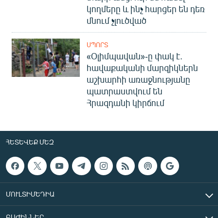
կողմերը և ինչ հարցեր են դեռ
մնում չլուծված
ՍՊՈՐՏ
«Օլիմպավան»-ը փակ է.
հավաքականի մարզիկներն
աշխարհի առաջնությանը
պատրաստվում են
Հրազդանի կիրճում
ՀԵՏԵՎԵՔ ՄԵԶ
ՄՈՒԼՏԻՄԵԴԻԱ
ԲԱԺԻՆՆԵՐ