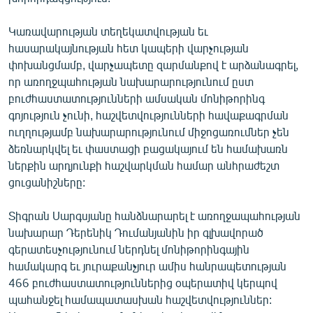
ՄԻՋԱԶԳԱՅԻՆ
Կառավարության տեղեկատվության եւ
ՄՇԱԿՈՒՅԹ
հասարակայնության հետ կապերի վարչության
ՍՊՈՐՏ
փոխանցմամբ, վարչապետը զարմանքով է արձանագրել,
որ առողջպահության նախարարությունում ըստ
ՄԵԿՆԱԲԱՆՈՒԹՅՈՒՆ
բուժհաստատությունների ամսական մոնիթորինգ
ՏՏ ԵՒ ԻՆՏԵՐՆԵՏ
գոյություն չունի, հաշվետվությունների հավաքագրման
ուղղությամբ նախարարությունում միջոցառումներ չեն
ԿՈՐՈՆԱՎԻՐՈՒՍ
ձեռնարկվել եւ փաստացի բացակայում են համախառն
ԱՐԽԻՎ
ներքին արդյունքի հաշվարկման համար անհրաժեշտ
ցուցանիշները:
ՏԵՍԱՆՅՈՒԹԵՐ
ԲԱՆԱՎԵՃ
Տիգրան Սարգսյանը հանձնարարել է առողջապահության
նախարար Դերենիկ Դումանյանին իր գլխավորած
ՁԳՏԵԼՈՎ ԼԱՎԱԳՈՒՅՆԻՆ
գերատեսչությունում ներդնել մոնիթորինգային
ՓՈԴՔԱՍԹ
համակարգ եւ յուրաքանչյուր ամիս հանրապետության
466 բուժհաստատություններից օպերատիվ կերպով
պահանջել համապատասխան հաշվետվություններ:
Հայերեն