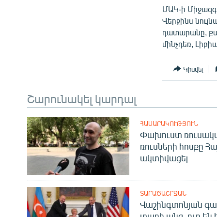
ՄԻՋԱԶԳԱՅԻՆ
ՄԱԿ-ի Միջազգ
ՄՇԱԿՈՒՅԹ
Վերջինս նույն
դատարանը, քա
ՍՊՈՐՏ
մինչդեռ, Լիբ
ՄԵԿՆԱԲԱՆՈՒԹՅՈՒՆ
Կիսվել
ՏՏ ԵՒ ԻՆՏԵՐՆԵՏ
ԿՈՐՈՆԱՎԻՐՈՒՍ
Շարունակել կարդալ
ԱՐԽԻՎ
ՏԵՍԱՆՅՈՒԹԵՐ
ՀԱՍԱՐԱԿՈՒԹՅՈՒՆ
Փախուստ ռուսական
ԲԱՆԱՎԵՃ
ռուսների հոսքը Հ
ակտիվացել
ՁԳՏԵԼՈՎ ԼԱՎԱԳՈՒՅՆԻՆ
ՓՈԴՔԱՍԹ
ՏԱՐԱԾԱՇՐՋԱՆ
Վաշինգտոնյան գա
տարի անց. ուր են 