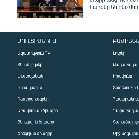
հարցեր են դեռ մնո
ՄՈՒԼՏԻՄԵԴԻԱ
ԲԱԺԻՆՆԵ
Ազատություն TV
Լուրեր
Տեսանյութեր
Քաղաքակա
Լրատվական
Իրավունք
Կիրակնօրյա
Տնտեսությու
Ռադիոծրագրեր
Հասարակութ
Առավոտյան ծրագիր
Ղարաբաղյան
Ցերեկային ծրագիր
Տարածաշրջ
Հայերեն
Երեկոյան ծրագիր
Միջազգային
English