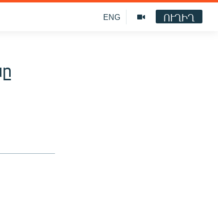
ՈՒՂԻՂ
ENG
նը