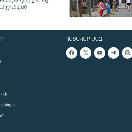
ւմ չլուծված
Ր
ՀԵՏԵՎԵՔ ՄԵԶ
ն
ն
յուն
 խնդիր
ան