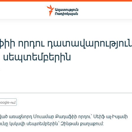
իի որդու դատավարությու
ի սեպտեմբերին
2
oogle-ում
ված առաջնորդ Մուամար Քադաֆիի որդու` Սեիֆ ալ-Իսլամի
ւնը կսկսվի սեպտեմբերին` Զինթան քաղաքում։