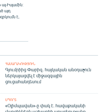
ալ-Իսլամին։
ած այդ
րկումն է,
ՀԱՍԱՐԱԿՈՒԹՅՈՒՆ
Գյումրիից Փարիզ․ հայկական անօդաչուն
ներկայացվել է միջազգային
ցուցահանդեսում
ՍՊՈՐՏ
«Օլիմպավան»-ը փակ է. հավաքականի
մարզիկներն աշխարհի առաջնությանը