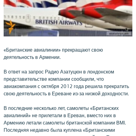
No media source currently available
ՄԻՋԱԶԳԱՅԻՆ
ՄՇԱԿՈՒՅԹ
ՍՊՈՐՏ
ՄԵԿՆԱԲԱՆՈՒԹՅՈՒՆ
0:00
0:00:53
EMBED
ՏԱՐԱԾԵԼ
ՏՏ ԵՒ ԻՆՏԵՐՆԵՏ
«Британские авиалинии» прекращают свою
деятельность в Армении.
ԿՈՐՈՆԱՎԻՐՈՒՍ
ԱՐԽԻՎ
В ответ на запрос Радио Азатуцюн в лондонском
представительстве компании сообщили, что
ՏԵՍԱՆՅՈՒԹԵՐ
авиакомпания с октября 2012 года решила прекратить
ԲԱՆԱՎԵՃ
свою деятельность в Ереване из-за низкой доходности.
ՁԳՏԵԼՈՎ ԼԱՎԱԳՈՒՅՆԻՆ
В последние несколько лет, самолеты «Британских
ՓՈԴՔԱՍԹ
авиалиний» не прилетали в Ереван, вместо них в
Армению летали самолеты британской компании BMI.
Последняя недавно была куплена «Британскими
Հայերեն