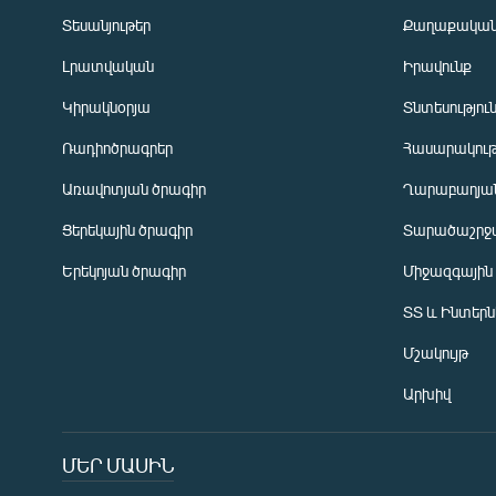
Տեսանյութեր
Քաղաքակա
Լրատվական
Իրավունք
Կիրակնօրյա
Տնտեսությու
Ռադիոծրագրեր
Հասարակութ
Առավոտյան ծրագիր
Ղարաբաղյան
Ցերեկային ծրագիր
Տարածաշրջ
Հայերեն
Երեկոյան ծրագիր
Միջազգային
English
ՏՏ և Ինտեր
Русский
Մշակույթ
ՀԵՏԵՎԵՔ ՄԵԶ
Արխիվ
ՄԵՐ ՄԱՍԻՆ