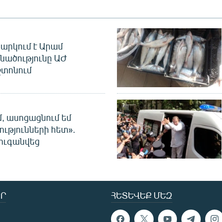
արկում է Արամ
նածությունը ԱԺ
տոնում
մ, ասոցացնում եմ
ությունների հետ».
ուգանվեց
Ր
ՀԵՏԵՎԵՔ ՄԵԶ