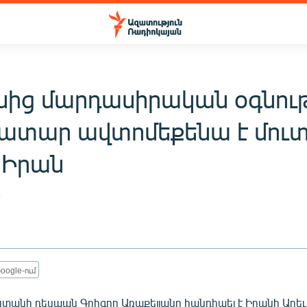
նից մարդասիրական օգնու
նատար ավտոմեքենա է մու
 Իրան
2
oogle-ում
տանի դեսպան Գրիգոր Առաքելյանը հանդիպել է Իրանի Արեւ