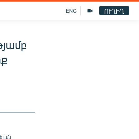
ՈՒՂԻՂ
ENG
թյամբ
տք
ելյան