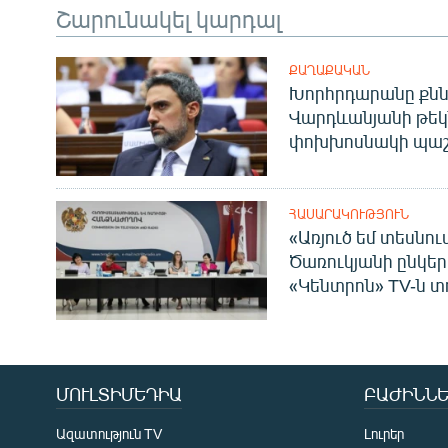
Շարունակել կարդալ
ՔԱՂԱՔԱԿԱՆ
Խորհրդարանը քնն
Վարդևանյանի թեկ
փոխխոսնակի պաշ
ՀԱՍԱՐԱԿՈՒԹՅՈՒՆ
«Առյուծ եմ տեսնու
Ծառուկյանի ընկեր
«Կենտրոն» TV-ն տ
ՄՈՒԼՏԻՄԵԴԻԱ
ԲԱԺԻՆՆԵ
Ազատություն TV
Լուրեր