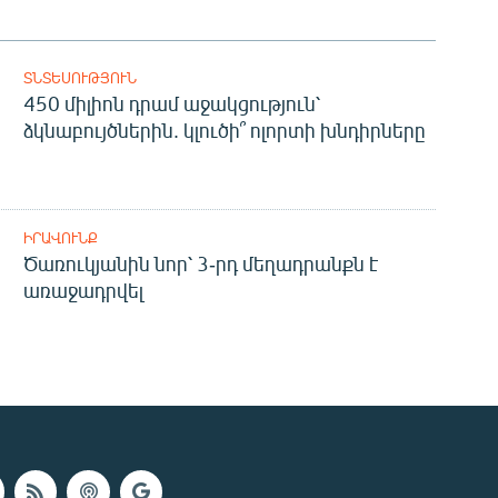
ՏՆՏԵՍՈՒԹՅՈՒՆ
450 միլիոն դրամ աջակցություն՝
ձկնաբույծներին. կլուծի՞ ոլորտի խնդիրները
ԻՐԱՎՈՒՆՔ
Ծառուկյանին նոր՝ 3-րդ մեղադրանքն է
առաջադրվել