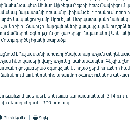
նահանգապետ Ահմադ Ալիռեզա Բեյգիի հետ: Թավրիզում 
մանակ Հայաստանի դեսպանը փոխանցել է Իրանում տեղի ո
աշարժի կապակցությամբ Արեւելյան Ատրպատականի նահան
յունիքի ու Տավուշի մարզպետների ցավակցական ուղերձները
տուժածներին օգնություն ցուցաբերելու նպատակով Երեւան
 մուտք գործել Իրանի տարածք:
ացնում է Հայաստանի արտգործնախարարության տեղեկատվո
յան հետ կապերի վարչությունը, նահանգապետ Բեյգին, շնո
աստանի ցուցաբերած օգնության եւ հղած ջերմ խոսքերի համա
ճակներում այլ երկրներից առաքվող օգնություններն անչափ 
:
տեւանքով ավերվել է Արեւելյան Ատրպատականի 314 գյուղ, 
իվը գերազանցում է 300 հազարը:
Հետևեք մեզ
Տպել