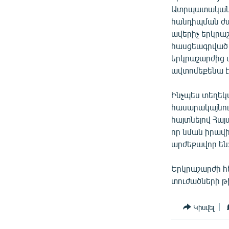
ՄԻՋԱԶԳԱՅԻՆ
Ատրպատականի 
ՄՇԱԿՈՒՅԹ
հանդիպման ժա
ավերիչ երկր
ՍՊՈՐՏ
հասցեագրված Ս
ՄԵԿՆԱԲԱՆՈՒԹՅՈՒՆ
երկրաշարժից 
ավտոմեքենա է
ՏՏ ԵՒ ԻՆՏԵՐՆԵՏ
ԿՈՐՈՆԱՎԻՐՈՒՍ
Ինչպես տեղեկ
հասարակայնութ
ԱՐԽԻՎ
հայտնելով Հայ
ՏԵՍԱՆՅՈՒԹԵՐ
որ նման իրավի
արժեքավոր են
ԲԱՆԱՎԵՃ
ՁԳՏԵԼՈՎ ԼԱՎԱԳՈՒՅՆԻՆ
Երկրաշարժի հե
տուժածների թ
ՓՈԴՔԱՍԹ
Կիսվել