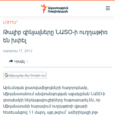
Մատչելիության
հղումներ
Անցնել
ԼՈՒՐԵՐ
հիմնական
ԱԶԱՏՈՒԹՅՈՒՆ TV
Թալիբ զինյալները ՆԱՏՕ-ի ուղղաթիռ
բովանդակությանը
ՀԱՅԱՍՏԱՆ
Անցնել
են խփել
հիմնական
ՔԱՂԱՔԱԿԱՆ
մենյուին
օգոստոս 17, 2012
ԸՆՏՐՈՒԹՅՈՒՆՆԵՐ 2026
Որոնում
Կիսվել
ԻՐԱՎՈՒՆՔ
ՀԱՍԱՐԱԿՈՒԹՅՈՒՆ
Ավելացրեք մեզ Google-ում
ՏՆՏԵՍՈՒԹՅՈՒՆ
Արեւմտյան լրատվամիջոցների հաղորդմամբ,
ՂԱՐԱԲԱՂ
Աֆղանստանում անվտանգության աջակցման ՆԱՏՕ-ի
զորախմբի ներկայացուցիչները հայտարարել են, որ
ՊԱՏԵՐԱԶՄԻ 6 ՇԱԲԱԹՆԵՐԸ
Աֆղանստանի հարավում ուղղաթիռի վթարի
ՏԱՐԱԾԱՇՐՋԱՆ
հետեւանքով 11 մարդ, այդ թվում` ամերիկացի յոթ