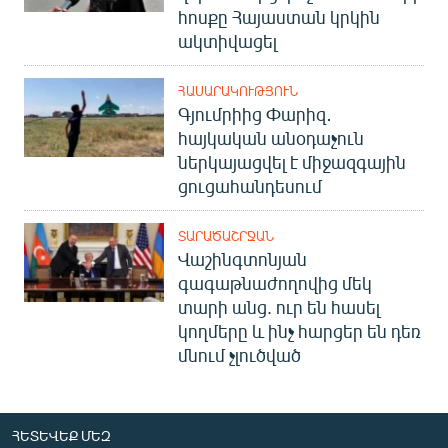
հոսքը Հայաստան կրկին
English
ակտիվացել
Русский
ՀԱՍԱՐԱԿՈՒԹՅՈՒՆ
ՀԵՏԵՎԵՔ ՄԵԶ
Գյումրիից Փարիզ․
հայկական անօդաչուն
ներկայացվել է միջազգային
ցուցահանդեսում
ՏԱՐԱԾԱՇՐՋԱՆ
«Ազատության» բոլոր կայքերը
Վաշինգտոնյան
գագաթնաժողովից մեկ
տարի անց. ուր են հասել
կողմերը և ինչ հարցեր են դեռ
մնում չլուծված
ՀԵՏԵՎԵՔ ՄԵԶ