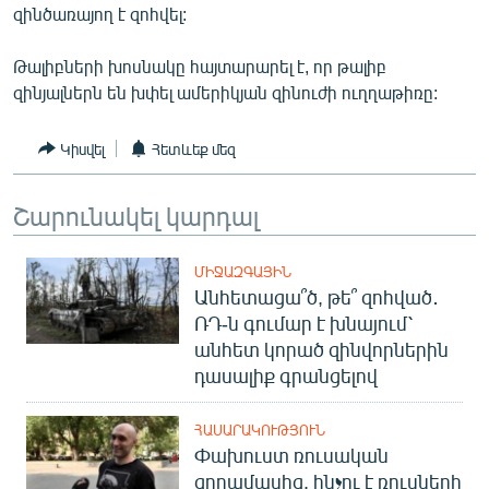
զինծառայող է զոհվել:
ՄԻՋԱԶԳԱՅԻՆ
ՄՇԱԿՈՒՅԹ
Թալիբների խոսնակը հայտարարել է, որ թալիբ
զինյալներն են խփել ամերիկյան զինուժի ուղղաթիռը:
ՍՊՈՐՏ
ՄԵԿՆԱԲԱՆՈՒԹՅՈՒՆ
Կիսվել
Հետևեք մեզ
ՏՏ ԵՒ ԻՆՏԵՐՆԵՏ
Շարունակել կարդալ
ԿՈՐՈՆԱՎԻՐՈՒՍ
ԱՐԽԻՎ
ՄԻՋԱԶԳԱՅԻՆ
ՏԵՍԱՆՅՈՒԹԵՐ
Անհետացա՞ծ, թե՞ զոհված․
ՌԴ-ն գումար է խնայում՝
ԲԱՆԱՎԵՃ
անհետ կորած զինվորներին
ՁԳՏԵԼՈՎ ԼԱՎԱԳՈՒՅՆԻՆ
դասալիք գրանցելով
ՓՈԴՔԱՍԹ
ՀԱՍԱՐԱԿՈՒԹՅՈՒՆ
Փախուստ ռուսական
Հայերեն
զորամասից. ինչու է ռուսների