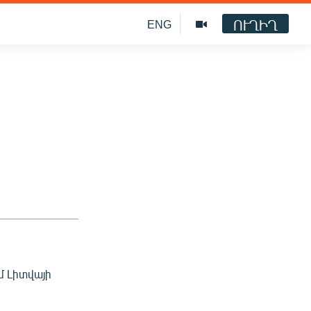
ՈՒՂԻՂ
ENG
մ Լիտվայի