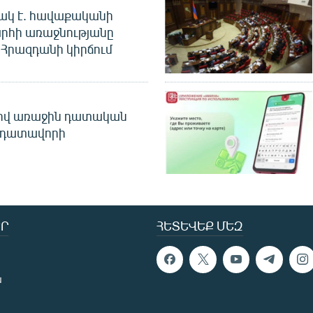
ակ է. հավաքականի
րհի առաջնությանը
Հրազդանի կիրճում
ծով առաջին դատական
 դատավորի
Ր
ՀԵՏԵՎԵՔ ՄԵԶ
ն