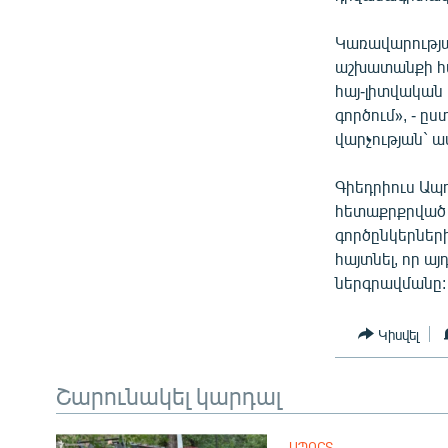
ՄԻՋԱԶԳԱՅԻՆ
ՄՇԱԿՈՒՅԹ
Կառավարությա
աշխատանքի համ
ՍՊՈՐՏ
հայ-լիտվական
ՄԵԿՆԱԲԱՆՈՒԹՅՈՒՆ
գործում», - 
վարչության` ա
ՏՏ ԵՒ ԻՆՏԵՐՆԵՏ
ԿՈՐՈՆԱՎԻՐՈՒՍ
Գիեդրիուս Ապո
հետաքրքրված 
ԱՐԽԻՎ
գործընկերների
ՏԵՍԱՆՅՈՒԹԵՐ
հայտնել, որ ա
ներգրավմանը:
ԲԱՆԱՎԵՃ
ՁԳՏԵԼՈՎ ԼԱՎԱԳՈՒՅՆԻՆ
Կիսվել
ՓՈԴՔԱՍԹ
Շարունակել կարդալ
ՍՊՈՐՏ