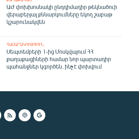
ԱԺ փոխխոսնակի ընդդիմադիր թեկնածուի
վերաբերյալ քննարկումները եկող շաբաթ
կշարունակվեն
ՀԱՍԱՐԱԿՈՒԹՅՈՒՆ
Սեպտեմբերի 1-ից Մոսկվայում ՀՀ
քաղաքացիների համար նոր պարտադիր
պահանջներ կգործեն. ինչ է փոխվում