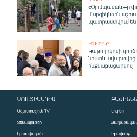
«Օլիմպավան»-ը փ
մարզիկներն աշխա
պատրաստվում են 
ԻՐԱՎՈՒՆՔ
Կաթողիկոսի գոր
նիստն ավարտվեց
ինքնաբացարկով
ՄՈՒԼՏԻՄԵԴԻԱ
ԲԱԺԻՆՆԵ
Ազատություն TV
Լուրեր
Տեսանյութեր
Քաղաքակա
Լրատվական
Իրավունք