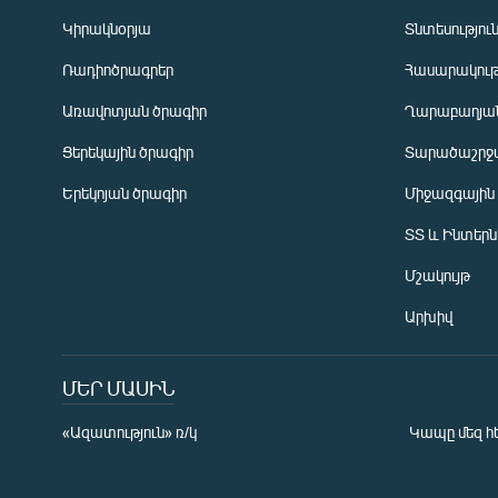
Կիրակնօրյա
Տնտեսությու
Ռադիոծրագրեր
Հասարակութ
Առավոտյան ծրագիր
Ղարաբաղյան
Ցերեկային ծրագիր
Տարածաշրջ
Հայերեն
Երեկոյան ծրագիր
Միջազգային
English
ՏՏ և Ինտեր
Русский
Մշակույթ
ՀԵՏԵՎԵՔ ՄԵԶ
Արխիվ
ՄԵՐ ՄԱՍԻՆ
«Ազատություն» ռ/կ
Կապը մեզ հ
«Ազատության» բոլոր կայքերը