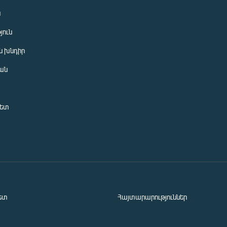
ն
յուն
 խնդիր
ան
նետ
ետ
Հայտարարություններ