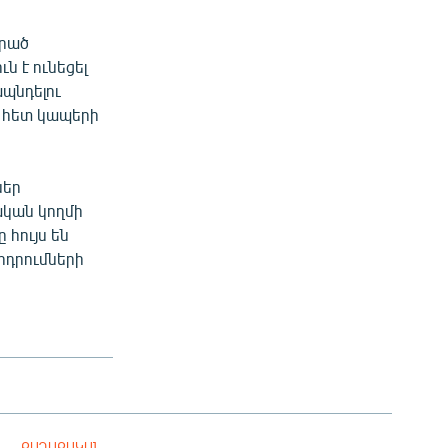
արած
ն է ունեցել
պնդելու
ն հետ կապերի
ներ
կան կողմի
 հույս են
երդրումների
ՔԱՂԱՔԱԿԱՆ