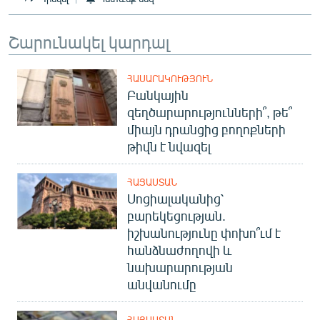
English
Շարունակել կարդալ
Русский
ՀԵՏԵՎԵՔ ՄԵԶ
ՀԱՍԱՐԱԿՈՒԹՅՈՒՆ
Բանկային
զեղծարարությունների՞, թե՞
միայն դրանցից բողոքների
թիվն է նվազել
«Ազատության» բոլոր կայքերը
ՀԱՅԱՍՏԱՆ
Սոցիալականից՝
բարեկեցության.
իշխանությունը փոխո՞ւմ է
հանձնաժողովի և
նախարարության
անվանումը