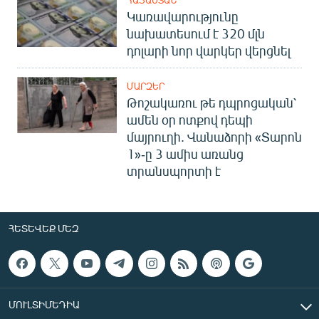
ՀԱՅԱՍՏԱՆ
Կառավարությունը
նախատեսում է 320 մլն
դոլարի նոր վարկեր վերցնել
ՄԱՐԶԵՐ
Թոշակառու թե դպրոցական՝
ամեն օր ոտքով դեպի
մայրուղի. Վանաձորի «Տարոն
1»-ը 3 ամիս առանց
տրանսպորտի է
ՀԵՏԵՎԵՔ ՄԵԶ
ՄՈՒԼՏԻՄԵԴԻԱ