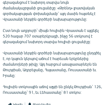
գերազանցում է նախորդ տարվա նույն
ՄԻՋԱԶԳԱՅԻՆ
ժամանակաշրջանի ցուցանիշը։ «Թրենդ» լրատվական
ՄՇԱԿՈՒՅԹ
գործակալության փոխանցմամբ` այդ մասին հայտնել է
Վրաստանի ներքին գործերի նախարարությունը։
ՍՊՈՐՏ
ՄԵԿՆԱԲԱՆՈՒԹՅՈՒՆ
Ըստ նույն աղբյուրի` միայն հուլիսին Վրաստան է այցելել
520 հազար 707 օտարերկրացի, ինչը 56 տոկոսով է
ՏՏ ԵՒ ԻՆՏԵՐՆԵՏ
գերազանցում նախորդ տարվա հուլիսի ցուցանիշը։
ԿՈՐՈՆԱՎԻՐՈՒՍ
Վրաստանի ներքին գործերի նախարարությունը ընդգծել
ԱՐԽԻՎ
է, որ կայուն կերպով աճում է հարեւան երկրներից
ՏԵՍԱՆՅՈՒԹԵՐ
ժամանողների թիվը։ Այդ հարցում առաջատարներն են
Թուրքիան, Ադրբեջանը, Հայաստանը, Ռուսաստանի եւ
ԲԱՆԱՎԵՃ
Իրանը։
ՁԳՏԵԼՈՎ ԼԱՎԱԳՈՒՅՆԻՆ
Հուլիսին տոկոսային աճով աչքի են ընկել Թուրքիան` 126,
ՓՈԴՔԱՍԹ
Ռուսաստանը` 91, եւ Լեհաստանը` 81 տոկոս։
Հայերեն
Կիսվել
Հետևեք մեզ