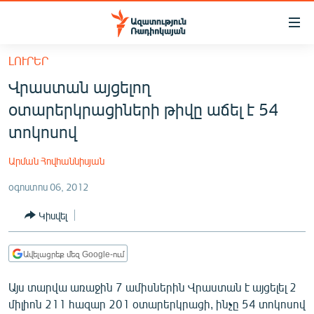
Մատչելիության
հղումներ
Անցնել
ԼՈՒՐԵՐ
հիմնական
ԱԶԱՏՈՒԹՅՈՒՆ TV
Վրաստան այցելող
բովանդակությանը
ՀԱՅԱՍՏԱՆ
Անցնել
օտարերկրացիների թիվը աճել է 54
հիմնական
ՔԱՂԱՔԱԿԱՆ
տոկոսով
մենյուին
ԸՆՏՐՈՒԹՅՈՒՆՆԵՐ 2026
Որոնում
Արման Հովհաննիսյան
ԻՐԱՎՈՒՆՔ
օգոստոս 06, 2012
ՀԱՍԱՐԱԿՈՒԹՅՈՒՆ
Կիսվել
ՏՆՏԵՍՈՒԹՅՈՒՆ
ՂԱՐԱԲԱՂ
Ավելացրեք մեզ Google-ում
ՊԱՏԵՐԱԶՄԻ 6 ՇԱԲԱԹՆԵՐԸ
Այս տարվա առաջին 7 ամիսներին Վրաստան է այցելել 2
ՏԱՐԱԾԱՇՐՋԱՆ
միլիոն 211 հազար 201 օտարերկրացի, ինչը 54 տոկոսով