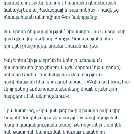
կառավարությունը կարող է հանրային գերակա շահ
ճանաչել եւ տալ Համազգային թատրոնին», - հավելեց
բնապահպան ակտիվիստ Գոռ Հակոբյանը:
Թատրոնի ղեկավարության` հիմնադիր Սոս Սարգսյանի
կամ գլխավոր ռեժիսոր Հրաչյա Գասպարյանի հետ
զրույցել չհաջողվեց. նրանք Երեւանում չեն:
Իսկ Երեւանի թատրոնի եւ կինոյի պետական
ինստիտուտի (որի շենքում այժմ գործում է թատրոնը)
ռեկտոր Արմեն Մազմանյանը «Ազատություն»
ռադիոկայանի հետ զրույցում ասաց. - «Չգիտես ինչու, հայ
էկոլոգները եւ ճարտարապետները միայն մշակույթի
հարցերում են ակտիվանում»:
Դրամատուրգ, «Գրական թերթ»-ի գլխավոր խմբագիր
Կարինե Խոդիկյանը «Ազատություն» ռադիոկայանին
խնդրի կապակցությամբ ասաց, թե ողջունելի է արդեն
իսկ թատրոնի կառուցման երեւույթը, քանի որ