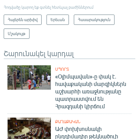
Հոդվածը կարող եք գտնել հետևյալ բաժիններում
Հայերեն արխիվ
Երեւան
Հասարակություն
Մշակույթ
Շարունակել կարդալ
ՍՊՈՐՏ
«Օլիմպավան»-ը փակ է.
հավաքականի մարզիկներն
աշխարհի առաջնությանը
պատրաստվում են
Հրազդանի կիրճում
ՔԱՂԱՔԱԿԱՆ
ԱԺ փոխխոսնակի
ընդդիմադիր թեկնածուի