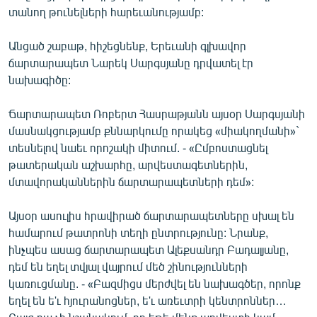
տանող թունելների հարեւանությամբ:
English
Русский
Անցած շաբաթ, հիշեցնենք, Երեւանի գլխավոր
ճարտարապետ Նարեկ Սարգսյանը դրվատել էր
ՀԵՏԵՎԵՔ ՄԵԶ
նախագիծը:
Ճարտարապետ Ռոբերտ Հասրաթյանն այսօր Սարգսյանի
մասնակցությամբ քննարկումը որակեց «միակողմանի»`
տեսնելով նաեւ որոշակի միտում. - «Ըմբոստացնել
թատերական աշխարհը, արվեստագետներին,
«Ազատության» բոլոր կայքերը
մտավորականներին ճարտարապետների դեմ»:
Այսօր ասուլիս հրավիրած ճարտարապետները սխալ են
համարում թատրոնի տեղի ընտրությունը: Նրանք,
ինչպես ասաց ճարտարապետ Ալեքսանդր Բադալյանը,
դեմ են եղել տվյալ վայրում մեծ շինությունների
կառուցմանը. - «Բազմիցս մերժվել են նախագծեր, որոնք
եղել են ե'ւ հյուրանոցներ, ե'ւ առեւտրի կենտրոններ…