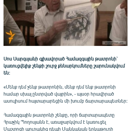
ՄԻՋԱԶԳԱՅԻՆ
No media source currently available
ՄՇԱԿՈՒՅԹ
ՍՊՈՐՏ
ՄԵԿՆԱԲԱՆՈՒԹՅՈՒՆ
ՏՏ ԵՒ ԻՆՏԵՐՆԵՏ
0:00
0:03:00
EMBED
ՏԱՐԱԾԵԼ
ԿՈՐՈՆԱՎԻՐՈՒՍ
Սոս Սարգսյանի գլխավորած Համազգային թատրոնի`
կառուցվելիք շենքի շուրջ քննարկումները շարունակվում
ԱՐԽԻՎ
են:
ՏԵՍԱՆՅՈՒԹԵՐ
«Մենք դեմ չենք թատրոնին, մենք դեմ ենք թատրոնի
ԲԱՆԱՎԵՃ
համար սխալ ընտրված վայրին», - այսօր հրավիրած
ՁԳՏԵԼՈՎ ԼԱՎԱԳՈՒՅՆԻՆ
ասուլիսում հայտարարեցին մի խումբ ճարտարապետներ:
ՓՈԴՔԱՍԹ
Համազգային թատրոնի շենքը, որի ճարտարապետը
Հրաչիկ Պողոսյանն է, առաջարկվում է կառուցել
Հայերեն
Մաշտոցի պուրակից դեպի Մանկական երկաթուղի