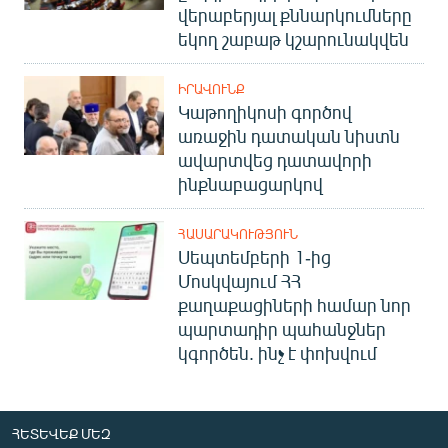
վերաբերյալ քննարկումները
եկող շաբաթ կշարունակվեն
ԻՐԱՎՈՒՆՔ
Կաթողիկոսի գործով
առաջին դատական նիստն
ավարտվեց դատավորի
ինքնաբացարկով
ՀԱՍԱՐԱԿՈՒԹՅՈՒՆ
Սեպտեմբերի 1-ից
Մոսկվայում ՀՀ
քաղաքացիների համար նոր
պարտադիր պահանջներ
կգործեն. ինչ է փոխվում
ՀԵՏԵՎԵՔ ՄԵԶ