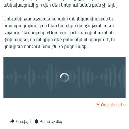
անկախացումից ի վեր մեր երկրում նման բան չի եղել:
Երեւանի քաղաքապետարանի տեղեկատվության եւ
Շարունակվում են «Համազգային»-ի շենքի շուրջ քննարկումները
հասարակայնության հետ կապերի վարչության պետ
EMBED
ՏԱՐԱԾԵԼ
Արթուր Գեւորգյանը «Ազատություն» ռադիոկայանին
by
Ազատություն ռ/կ
փոխանցեց, որ խնդիրը դեռ քննարկման փուլում է, եւ
կոնկրետ որոշում առայժմ չի ընդունվել:
No media source currently available
0:00
0:04:52
Ուղիղ հղում
EMBED
ՏԱՐԱԾԵԼ
Կիսվել
Հետևեք մեզ