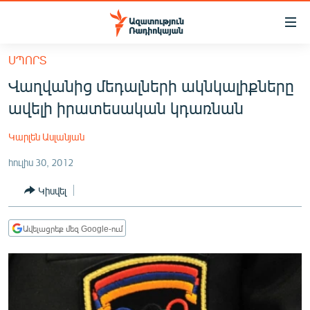
Մատչելիության
հղումներ
Անցնել
ՍՊՈՐՏ
հիմնական
ԱԶԱՏՈՒԹՅՈՒՆ TV
Վաղվանից մեդալների ակնկալիքները
բովանդակությանը
ՀԱՅԱՍՏԱՆ
Անցնել
ավելի իրատեսական կդառնան
հիմնական
ՔԱՂԱՔԱԿԱՆ
մենյուին
Կարլեն Ասլանյան
ԸՆՏՐՈՒԹՅՈՒՆՆԵՐ 2026
Որոնում
հուլիս 30, 2012
ԻՐԱՎՈՒՆՔ
Կիսվել
ՀԱՍԱՐԱԿՈՒԹՅՈՒՆ
ՏՆՏԵՍՈՒԹՅՈՒՆ
Ավելացրեք մեզ Google-ում
ՂԱՐԱԲԱՂ
ՊԱՏԵՐԱԶՄԻ 6 ՇԱԲԱԹՆԵՐԸ
ՏԱՐԱԾԱՇՐՋԱՆ