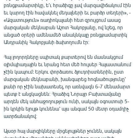
բռնցքամարտիկը, ե՛ւ հրաձիգը լավ մարզավիճակում էին
English
եւ կարող էին հավակնել մեդալների եւ բարձր տեղերի», -
Русский
«Ազատություն» ռադիոկայանի հետ զրույցում ասաց
մարզական մեկնաբան Աշոտ Հակոբյանը, ով նշեց, որ
ՀԵՏԵՎԵՔ ՄԵԶ
անցած օրերի ամենամեծ անակնկալը բռնցքամարտիկ
Անդրանիկ Հակոբյանի ձախողումն էր։
Հայ լողորդները սպիտակ քարտերով են մասնակցում
օլիմպիադային եւ նրանց հետ մեծ հույսեր Հայաստանում
չէին կապում: Երկու փորձառու ձյուդոիստներին, ըստ
«Ազատության» բոլոր կայքերը
մարզական մեկնաբանի, խանգարեց հոգնածությունը՝
քանի որ չէին նախատեսել, որ առնվազն 6-7 մենամարտ
պետք է անցկացնեն։ Հրաձիգ Նորայր Բախտամյանը
արդեն մեկ անհաջողություն ունի, սակայն օգոստոսի 5-
ին կրկին ելույթ կունենա՝ այս անգամ 50 մետր օդամղիչ
ատրճանակով։
Այսօր հայ մարզիկները մրցելույթներ չունեն, սակայն