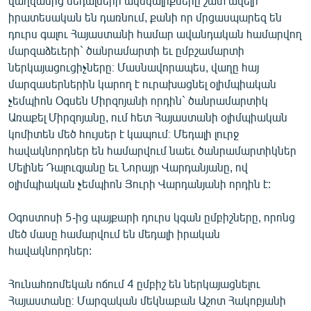
վաղվանից մեդալների ակնկալիքները շատ ավելի
իրատեսական են դառնում, քանի որ մրցասպարեզ են
դուրս գալու Հայաստանի համար ավանդական համարվող
մարզաձեւերի` ծանրամարտի եւ ըմբշամարտի
ներկայացուցիչները։ Մասնավորապես, վաղը հայ
մարզասերներին կարող է ուրախացնել օլիմպիական
չեմպիոն Օգսեն Միրզոյանի որդին` ծանրամարտիկ
Առաքել Միրզոյանը, ում հետ Հայաստանի օլիմպիական
կոմիտեն մեծ հույսեր է կապում։ Մեդալի լուրջ
հավակնորդներ են համարվում նաեւ ծանրամարտիկներ
Մելինե Դալուզյանը եւ Նորայր Վարդանյանը, ով
օլիմպիական չեմպիոն Յուրի Վարդանյանի որդին է:
Օգոստոսի 5-ից պայքարի դուրս կգան ըմբիշները, որոնց
մեծ մասը համարվում են մեդալի իրական
հավակնորդներ:
Հունահռոմեկան ոճում 4 ըմբիշ են ներկայացնելու
Հայաստանը։ Մարզական մեկնաբան Աշոտ Հակոբյանի