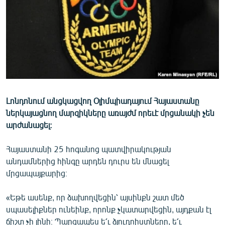
ՄԻՋԱԶԳԱՅԻՆ
ՄՇԱԿՈՒՅԹ
ՍՊՈՐՏ
ՄԵԿՆԱԲԱՆՈՒԹՅՈՒՆ
ՏՏ ԵՒ ԻՆՏԵՐՆԵՏ
ԿՈՐՈՆԱՎԻՐՈՒՍ
Լոնդոնում անցկացվող Օլիմպիադայում Հայաստանը
ներկայացնող մարզիկները առայժմ որեւէ մրցանակի չեն
ԱՐԽԻՎ
արժանացել:
ՏԵՍԱՆՅՈՒԹԵՐ
Հայաստանի 25 հոգանոց պատվիրակության
ԲԱՆԱՎԵՃ
անդամներից հինգը արդեն դուրս են մնացել
ՁԳՏԵԼՈՎ ԼԱՎԱԳՈՒՅՆԻՆ
մրցապայքարից։
ՓՈԴՔԱՍԹ
«Եթե ասենք, որ ձախողվեցին՝ այսինքն շատ մեծ
սպասելիքներ ունեինք, որոնք չկատարվեցին, այդքան էլ
Հայերեն
ճիշտ չի լինի։ Պարզապես ե՛ւ ձյուդոիստները, ե՛ւ