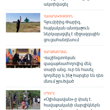
ակտիվացել
English
Русский
ՀԱՍԱՐԱԿՈՒԹՅՈՒՆ
Գյումրիից Փարիզ․
ՀԵՏԵՎԵՔ ՄԵԶ
հայկական անօդաչուն
ներկայացվել է միջազգային
ցուցահանդեսում
ՏԱՐԱԾԱՇՐՋԱՆ
Վաշինգտոնյան
«Ազատության» բոլոր կայքերը
գագաթնաժողովից մեկ
տարի անց. ուր են հասել
կողմերը և ինչ հարցեր են դեռ
մնում չլուծված
ՍՊՈՐՏ
«Օլիմպավան»-ը փակ է.
հավաքականի մարզիկներն