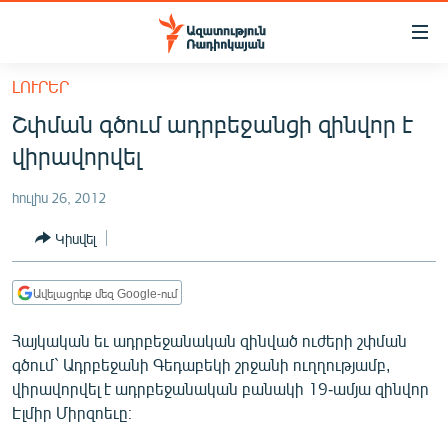
Մատչելիության
հղումներ
Անցնել
ԼՈՒՐԵՐ
հիմնական
ԱԶԱՏՈՒԹՅՈՒՆ TV
Շփման գծում ադրբեջանցի զինվոր է
բովանդակությանը
ՀԱՅԱՍՏԱՆ
Անցնել
վիրավորվել
հիմնական
ՔԱՂԱՔԱԿԱՆ
մենյուին
հուլիս 26, 2012
ԸՆՏՐՈՒԹՅՈՒՆՆԵՐ 2026
Որոնում
Կիսվել
ԻՐԱՎՈՒՆՔ
ՀԱՍԱՐԱԿՈՒԹՅՈՒՆ
Ավելացրեք մեզ Google-ում
ՏՆՏԵՍՈՒԹՅՈՒՆ
Հայկական եւ ադրբեջանական զինված ուժերի շփման
ՂԱՐԱԲԱՂ
գծում` Ադրբեջանի Գեդաբեկի շրջանի ուղղությամբ,
վիրավորվել է ադրբեջանական բանակի 19-ամյա զինվոր
ՊԱՏԵՐԱԶՄԻ 6 ՇԱԲԱԹՆԵՐԸ
Էլմիր Միրզոեւը։
ՏԱՐԱԾԱՇՐՋԱՆ