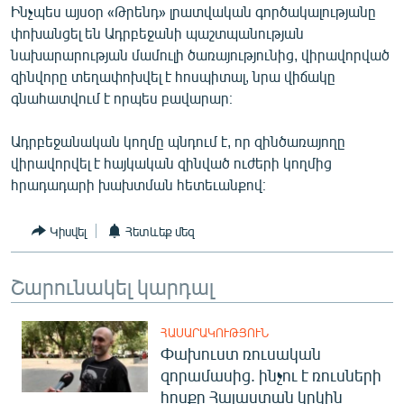
Ինչպես այսօր «Թրենդ» լրատվական գործակալությանը
ՄԻՋԱԶԳԱՅԻՆ
փոխանցել են Ադրբեջանի պաշտպանության
ՄՇԱԿՈՒՅԹ
նախարարության մամուլի ծառայությունից, վիրավորված
զինվորը տեղափոխվել է հոսպիտալ, նրա վիճակը
ՍՊՈՐՏ
գնահատվում է որպես բավարար։
ՄԵԿՆԱԲԱՆՈՒԹՅՈՒՆ
Ադրբեջանական կողմը պնդում է, որ զինծառայողը
ՏՏ ԵՒ ԻՆՏԵՐՆԵՏ
վիրավորվել է հայկական զինված ուժերի կողմից
ԿՈՐՈՆԱՎԻՐՈՒՍ
հրադադարի խախտման հետեւանքով։
ԱՐԽԻՎ
Կիսվել
Հետևեք մեզ
ՏԵՍԱՆՅՈՒԹԵՐ
ԲԱՆԱՎԵՃ
Շարունակել կարդալ
ՁԳՏԵԼՈՎ ԼԱՎԱԳՈՒՅՆԻՆ
ՀԱՍԱՐԱԿՈՒԹՅՈՒՆ
ՓՈԴՔԱՍԹ
Փախուստ ռուսական
զորամասից. ինչու է ռուսների
Հայերեն
հոսքը Հայաստան կրկին