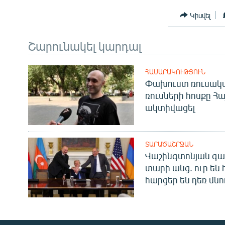
Կիսվել
Շարունակել կարդալ
ՀԱՍԱՐԱԿՈՒԹՅՈՒՆ
Փախուստ ռուսական
ռուսների հոսքը Հ
ակտիվացել
ՏԱՐԱԾԱՇՐՋԱՆ
Վաշինգտոնյան գա
տարի անց. ուր են 
հարցեր են դեռ մնո