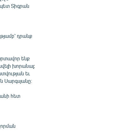
ապետ Տիգրան
ւթյամբ՝ դրանք
արտավոր ենք
ավելի խորանալ:
ատվության եւ
ն Սարգսյանը։
տանի հետ
վորման