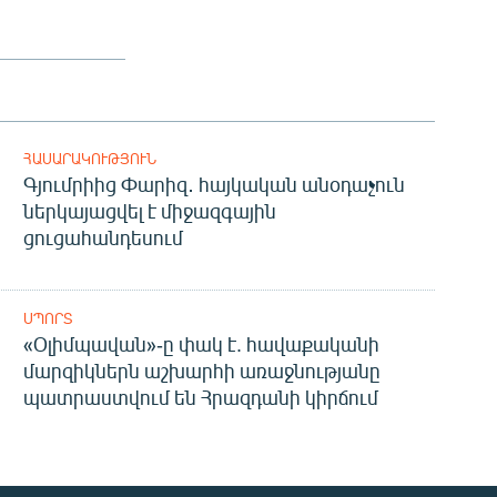
ՀԱՍԱՐԱԿՈՒԹՅՈՒՆ
Գյումրիից Փարիզ․ հայկական անօդաչուն
ներկայացվել է միջազգային
ցուցահանդեսում
ՍՊՈՐՏ
«Օլիմպավան»-ը փակ է. հավաքականի
մարզիկներն աշխարհի առաջնությանը
պատրաստվում են Հրազդանի կիրճում