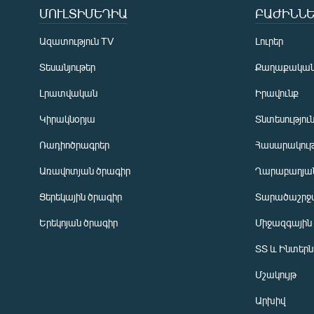
ՄՈՒԼՏԻՄԵԴԻԱ
ԲԱԺԻՆՆԵ
Ազատություն TV
Լուրեր
Տեսանյութեր
Քաղաքակա
Լրատվական
Իրավունք
Կիրակնօրյա
Տնտեսությու
Ռադիոծրագրեր
Հասարակութ
Առավոտյան ծրագիր
Ղարաբաղյան
Ցերեկային ծրագիր
Տարածաշրջ
Հայերեն
Երեկոյան ծրագիր
Միջազգային
English
ՏՏ և Ինտեր
Русский
Մշակույթ
ՀԵՏԵՎԵՔ ՄԵԶ
Արխիվ