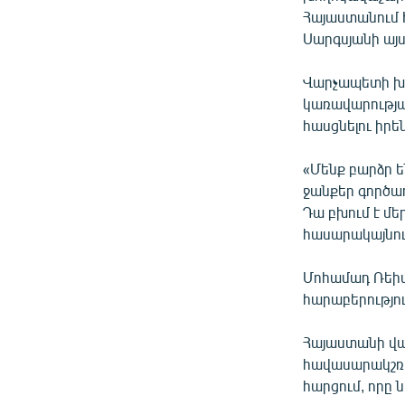
ՄԻՋԱԶԳԱՅԻՆ
Հայաստանում 
ՄՇԱԿՈՒՅԹ
Սարգսյանի այ
ՍՊՈՐՏ
Վարչապետի խո
ՄԵԿՆԱԲԱՆՈՒԹՅՈՒՆ
կառավարության
հասցնելու իր
ՏՏ ԵՒ ԻՆՏԵՐՆԵՏ
ԿՈՐՈՆԱՎԻՐՈՒՍ
«Մենք բարձր 
ջանքեր գործադ
ԱՐԽԻՎ
Դա բխում է մե
ՏԵՍԱՆՅՈՒԹԵՐ
հասարակայնու
ԲԱՆԱՎԵՃ
Մոհամադ Ռեիսի
ՁԳՏԵԼՈՎ ԼԱՎԱԳՈՒՅՆԻՆ
հարաբերությու
ՓՈԴՔԱՍԹ
Հայաստանի վա
հավասարակշռվ
հարցում, որը