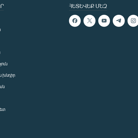
Ր
ՀԵՏԵՎԵՔ ՄԵԶ
ն
ն
յուն
 խնդիր
ան
նետ