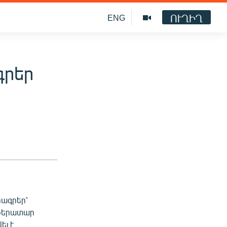
ՈՒՂԻՂ
ENG
գրեր
րագրեր՝
մթերատար
ել է