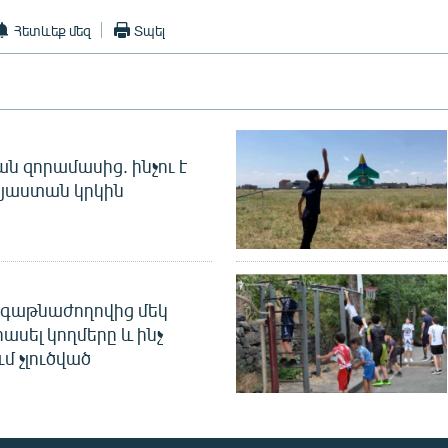
Հետևեք մեզ
Տպել
 զորամասից. ինչու է
այաստան կրկին
գաթնաժողովից մեկ
հասել կողմերը և ինչ
ւմ չլուծված