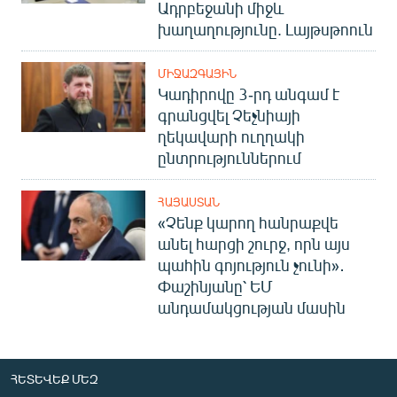
Ադրբեջանի միջև
խաղաղությունը. Լայթսթոուն
ՄԻՋԱԶԳԱՅԻՆ
Կադիրովը 3-րդ անգամ է
գրանցվել Չեչնիայի
ղեկավարի ուղղակի
ընտրություններում
ՀԱՅԱՍՏԱՆ
«Չենք կարող հանրաքվե
անել հարցի շուրջ, որն այս
պահին գոյություն չունի»․
Փաշինյանը՝ ԵՄ
անդամակցության մասին
ՀԵՏԵՎԵՔ ՄԵԶ