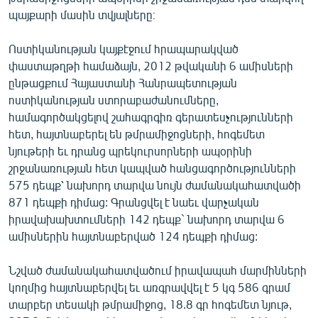
ՄԻՋԱԶԳԱՅԻՆ
պայքարի մասին տվյալները։
ՄՇԱԿՈՒՅԹ
Ոստիկանության կայքէջում հրապարակված
ՍՊՈՐՏ
փաստաթղթի համաձայն, 2012 թվականի 6 ամիսների
ընթացքում Հայաստանի Հանրապետության
ՄԵԿՆԱԲԱՆՈՒԹՅՈՒՆ
ոստիկանության ստորաբաժանումները,
ՏՏ ԵՒ ԻՆՏԵՐՆԵՏ
համագործակցելով շահագրգիռ գերատեսչությունների
հետ, հայտնաբերել են թմրամիջոցների, հոգեմետ
ԿՈՐՈՆԱՎԻՐՈՒՍ
նյութերի եւ դրանց պրեկուրսորների ապօրինի
ԱՐԽԻՎ
շրջանառության հետ կապված հանցագործությունների
575 դեպք՝ նախորդ տարվա նույն ժամանակահատվածի
ՏԵՍԱՆՅՈՒԹԵՐ
871 դեպքի դիմաց: Գրանցվել է նաեւ վարչական
ԲԱՆԱՎԵՃ
իրավախախտումների 142 դեպք` նախորդ տարվա 6
ամիսներին հայտնաբերված 124 դեպքի դիմաց:
ՁԳՏԵԼՈՎ ԼԱՎԱԳՈՒՅՆԻՆ
ՓՈԴՔԱՍԹ
Նշված ժամանակահատվածում իրավապահ մարմինների
կողմից հայտնաբերվել եւ առգրավվել է 5 կգ 586 գրամ
տարբեր տեսակի թմրամիջոց, 18.8 գր հոգեմետ նյութ,
Հայերեն