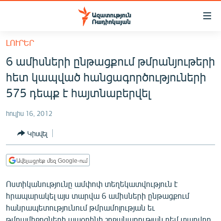
Մատչելիության
հղումներ
Անցնել
ԼՈՒՐԵՐ
հիմնական
ԱԶԱՏՈՒԹՅՈՒՆ TV
6 ամիսների ընթացքում թմրանյութերի
բովանդակությանը
ՀԱՅԱՍՏԱՆ
Անցնել
հետ կապված հանցագործություների
հիմնական
ՔԱՂԱՔԱԿԱՆ
575 դեպք է հայտնաբերվել
մենյուին
ԸՆՏՐՈՒԹՅՈՒՆՆԵՐ 2026
Որոնում
հուլիս 16, 2012
ԻՐԱՎՈՒՆՔ
Կիսվել
ՀԱՍԱՐԱԿՈՒԹՅՈՒՆ
ՏՆՏԵՍՈՒԹՅՈՒՆ
Ավելացրեք մեզ Google-ում
ՂԱՐԱԲԱՂ
Ոստիկանությունը ամփոփ տեղեկատվություն է
ՊԱՏԵՐԱԶՄԻ 6 ՇԱԲԱԹՆԵՐԸ
հրապարակել այս տարվա 6 ամիսների ընթացքում
հանրապետությունում թմրամոլության եւ
ՏԱՐԱԾԱՇՐՋԱՆ
թմրամիջոցների ապօրինի շրջանառության դեմ տարվող