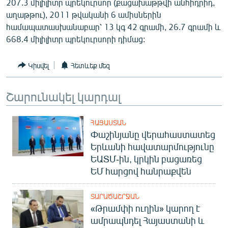
207.3 միլիլիտր պրեկուրսոր (քացախաթթվի անհիդրիդ,
English
աղաթթու), 2011 թվականի 6 ամիսներին
համապատասխանաբար՝ 13 կգ 42 գրամի, 26.7 գրամի և
Русский
668.4 միլիլիտր պրեկուրսորի դիմաց:
ՀԵՏԵՎԵՔ ՄԵԶ
Կիսվել
Հետևեք մեզ
Շարունակել կարդալ
ՀԱՅԱՍՏԱՆ
«Ազատության» բոլոր կայքերը
Փաշինյանը վերահաստատեց
Երևանի հավատարմությունը
ԵԱՏՄ-ին, կրկին բացառեց
ԵՄ հարցով հանրաքվեն
ՏԱՐԱԾԱՇՐՋԱՆ
«Թրամփի ուղին» կարող է
ամրապնդել Հայաստանի և