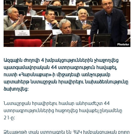
ՄԻՋԱԶԳԱՅԻՆ
ՄՇԱԿՈՒՅԹ
ՍՊՈՐՏ
ՄԵԿՆԱԲԱՆՈՒԹՅՈՒՆ
ՏՏ ԵՒ ԻՆՏԵՐՆԵՏ
ԿՈՐՈՆԱՎԻՐՈՒՍ
Ազգային ժողովի 4 խմբակցություններին չհաջողվեց
պատգամավորական 44 ստորագրություն հավաքել,
ԱՐԽԻՎ
ուստի «Հարսնաքար»-ի միջադեպի առնչությամբ
ՏԵՍԱՆՅՈՒԹԵՐ
արտահերթ նստաշրջան հրավիրելու նախաձեռնությունը
ձախողվեց:
ԲԱՆԱՎԵՃ
ՁԳՏԵԼՈՎ ԼԱՎԱԳՈՒՅՆԻՆ
Նստաշրջան հրավիրելու համար անհրաժեշտ 44
ստորագրություններից հաջողվեց հավաքել ընդամենը
ՓՈԴՔԱՍԹ
21-ը:
Հայերեն
Ձեւաթղթի տակ ստորագրել են ՀԱԿ խմբակցության բոլոր