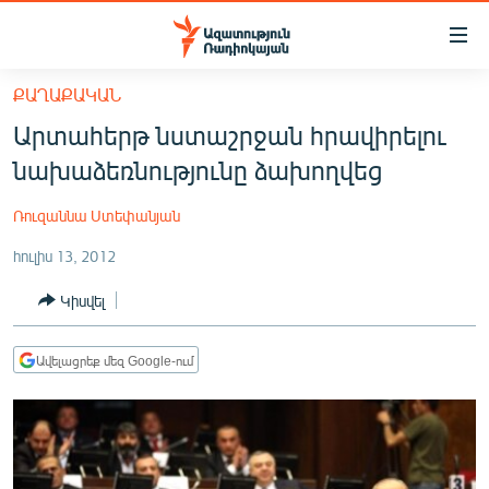
Մատչելիության
հղումներ
Անցնել
ՔԱՂԱՔԱԿԱՆ
հիմնական
ԱԶԱՏՈՒԹՅՈՒՆ TV
Արտահերթ նստաշրջան հրավիրելու
բովանդակությանը
ՀԱՅԱՍՏԱՆ
Անցնել
նախաձեռնությունը ձախողվեց
հիմնական
ՔԱՂԱՔԱԿԱՆ
մենյուին
Ռուզաննա Ստեփանյան
ԸՆՏՐՈՒԹՅՈՒՆՆԵՐ 2026
Որոնում
հուլիս 13, 2012
ԻՐԱՎՈՒՆՔ
Կիսվել
ՀԱՍԱՐԱԿՈՒԹՅՈՒՆ
ՏՆՏԵՍՈՒԹՅՈՒՆ
Ավելացրեք մեզ Google-ում
ՂԱՐԱԲԱՂ
ՊԱՏԵՐԱԶՄԻ 6 ՇԱԲԱԹՆԵՐԸ
ՏԱՐԱԾԱՇՐՋԱՆ