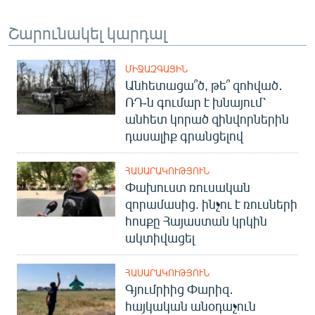
Շարունակել կարդալ
ՄԻՋԱԶԳԱՅԻՆ
Անհետացա՞ծ, թե՞ զոհված․
ՌԴ-ն գումար է խնայում՝
անհետ կորած զինվորներին
դասալիք գրանցելով
ՀԱՍԱՐԱԿՈՒԹՅՈՒՆ
Փախուստ ռուսական
զորամասից. ինչու է ռուսների
հոսքը Հայաստան կրկին
ակտիվացել
ՀԱՍԱՐԱԿՈՒԹՅՈՒՆ
Գյումրիից Փարիզ․
հայկական անօդաչուն