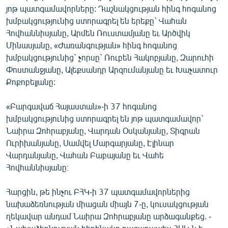
յոթ պատգամավորները: Դաշնակցության հինգ հոգանոց
English
խմբակցությունից ստորագրել են երեքը` Վահան
Русский
Հովհաննիսյանը, Արմեն Ռուստամյանը եւ Արծվիկ
Մինասյանը, «Ժառանգության» հինգ հոգանոց
ՀԵՏԵՎԵՔ ՄԵԶ
խմբակցությունից` չորսը` Ռուբեն Հակոբյանը, Զարուհի
Փոստանջյանը, Ալեքսանդր Արզումանյանը եւ Խաչատուր
Քոքոբելյանը:
«Բարգավաճ Հայաստան»-ի 37 հոգանոց
խմբակցությունից ստորագրել են յոթ պատգամավոր`
«Ազատության» բոլոր կայքերը
Նաիրա Զոհրաբյանը, Վարդան Օսկանյանը, Տիգրան
Ուրիխանյանը, Սամվել Մարգարյանը, Էլինար
Վարդանյանը, Վահան Բաբայանը եւ Վահե
Հովհաննիսյանը։
Հարցին, թե ինչու ԲՀԿ-ի 37 պատգամավորներից
նախաձեռնության միացան միայն 7-ը, կուսակցության
ղեկավար անդամ Նաիրա Զոհրաբյանը արձագանքեց. -