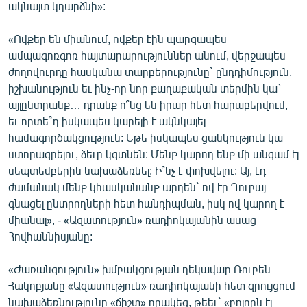
ակնայտ կդարձնի»:
«Ովքեր են միանում, ովքեր էին պարզապես
ամպագոռգոռ հայտարարություններ անում, վերջապես
ժողովուրդը հասկանա տարբերությունը` ընդդիմություն,
իշխանություն եւ ինչ-որ նոր քաղաքական տերմին կա`
այլընտրանք… դրանք ո՞նց են իրար հետ հարաբերվում,
եւ որտե՞ղ իսկապես կարելի է ակնկալել
համագործակցություն: Եթե իսկապես ցանկություն կա
ստորագրելու, ձեւը կգտնեն: Մենք կարող ենք մի անգամ էլ
սեպտեմբերին նախաձեռնել: Ի՞նչ է փոխվելու: Այ, էդ
ժամանակ մենք կհասկանանք արդեն` ով էր Դուբայ
գնացել ընտրողների հետ հանդիպման, իսկ ով կարող է
միանալ», - «Ազատություն» ռադիոկայանին ասաց
Հովհաննիսյանը:
«Ժառանգություն» խմբակցության ղեկավար Ռուբեն
Հակոբյանը «Ազատություն» ռադիոկայանի հետ զրույցում
նախաձեռնությունը «ճիշտ» որակեց, թեեւ` «բոլորն էլ