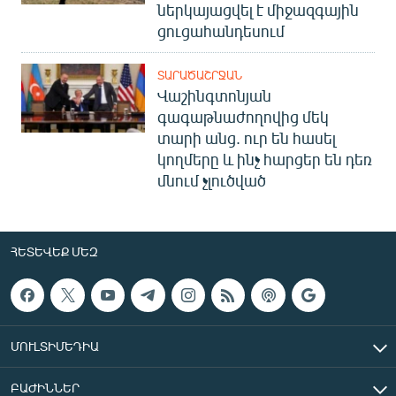
ներկայացվել է միջազգային
ցուցահանդեսում
ՏԱՐԱԾԱՇՐՋԱՆ
Վաշինգտոնյան
գագաթնաժողովից մեկ
տարի անց. ուր են հասել
կողմերը և ինչ հարցեր են դեռ
մնում չլուծված
ՀԵՏԵՎԵՔ ՄԵԶ
ՄՈՒԼՏԻՄԵԴԻԱ
ԲԱԺԻՆՆԵՐ