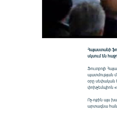
0:00
0:04:58
Հայաստանի ֆու
սկսում են հաջ
Ֆուտբոլի Հայ
պատմության մե
օրը սեփական 
փոխչեմպիոն «
Ոչ-ոքին այս խ
արտագնա հանդի