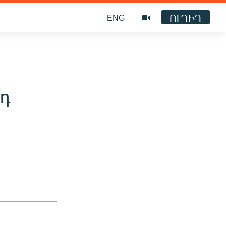
ՈՒՂԻՂ
ENG
րդ