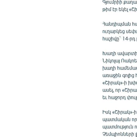
Գյումրիի քաղ
թիմ էր եկել «Շ
Հանդիպման հա
ուղարկեց սեփ
հաշիվը` 14-րդ
Խաղի ավարտից
Նիկոլայ Ռակոե
խաղի համեմատ
առաջին գոլից 
«Շիրակ»-ի խփա
ասել, որ «Շիր
եւ հաջորդ փուլ
Իսկ «Շիրակ»-ի
պատմական որա
պատմություն ո
Չեմպիոնների լի