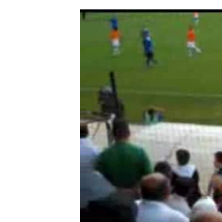
ՄԻՋԱԶԳԱՅԻՆ
ՄՇԱԿՈՒՅԹ
ՍՊՈՐՏ
ՄԵԿՆԱԲԱՆՈՒԹՅՈՒՆ
ՏՏ ԵՒ ԻՆՏԵՐՆԵՏ
ԿՈՐՈՆԱՎԻՐՈՒՍ
ԱՐԽԻՎ
ՏԵՍԱՆՅՈՒԹԵՐ
ԲԱՆԱՎԵՃ
ՁԳՏԵԼՈՎ ԼԱՎԱԳՈՒՅՆԻՆ
ՓՈԴՔԱՍԹ