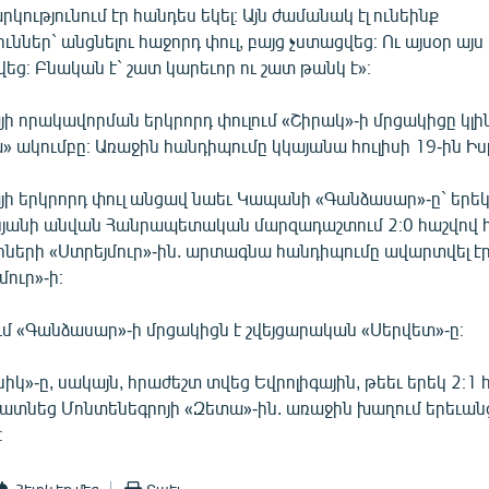
ությունում էր հանդես եկել։ Այն ժամանակ էլ ունեինք
ւններ` անցնելու հաջորդ փուլ, բայց չստացվեց։ Ու այսօր այս
եց։ Բնական է` շատ կարեւոր ու շատ թանկ է»։
յի որակավորման երկրորդ փուլում «Շիրակ»-ի մրցակիցը կլին
» ակումբը։ Առաջին հանդիպումը կկայանա հուլիսի 19-ին Իսր
յի երկրորդ փուլ անցավ նաեւ Կապանի «Գանձասար»-ը` երե
յանի անվան Հանրապետական մարզադաշտում 2։0 հաշվով 
ների «Ստրեյմուր»-ին. արտագնա հանդիպումը ավարտվել էր 
մուր»-ի։
ւմ «Գանձասար»-ի մրցակիցն է շվեյցարական «Սերվետ»-ը։
նիկ»-ը, սակայն, հրաժեշտ տվեց Եվրոլիգային, թեեւ երեկ 2։1 
ատնեց Մոնտենեգրոյի «Զետա»-ին. առաջին խաղում երեւանց
։