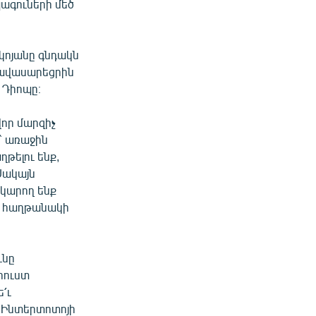
ագուների մեծ
կոյանը գնդակն
հավասարեցրին
 Դիոպը։
վոր մարզիչ
ր` առաջին
թելու ենք,
 Սակայն
 կարող ենք
էր հաղթանակի
ւնը
րուստ
՛ւ
՛ւ Ինտերտոտոյի