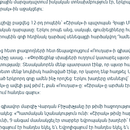
աքային մարզադաշտում իսկական տոնախմբություն էր, երկրպ
իրակ»-ին աջակցելու։
շիվը բացվեց 12-րդ րոպեին` «Շիրակ»-ի պաշտպան Հրայր Մ
ական դարպասը։ Երկու րոպե անց, սակայն, գյումրեցիները 
 րոպեին գոլի հեղինակ դարձավ սենեգալցի հարձակվող Դամե
 հետո լրագրողների հետ ճեպազրույցում «Ռուդար»-ի գլխա
ւիչը ասաց. - «Փորձեցինք սխալների ուղղում կատարել այսօ
ությամբ։ Տեսականորեն մենք պատրաստ էինք, որ այսօր հաղ
հետո մենք նույնիսկ համոզված էինք, որ կարող ենք հաղթել։
ծ երկրորդ գոլը ամեն ինչ որոշեց։ Երկու խաղերը տեսնելով`
ակ»-ը ավելի լավ թիմ է, քան «Ռուդար»-ը։ «Շիրակ»-ը արժան 
ում հանդես գալու»։
 գլխավոր մարզիչ Վարդան Բիչախչյանը իր թիմի հաջողությո
կեց։ «Պատմական նշանակություն ունի։ «Շիրակ» թիմը հա
ւնի, 9 անգամ մասնակցել էր տարբեր եվրոպական խաղերի` ե
գայում էր հանդես եկել, ե՛ւ Եվրոլիգայում էր հանդես եկել, ե