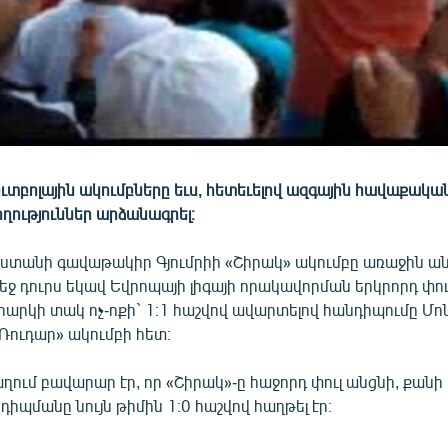
տբոլային ակումբները եւս, հետեւելով ազգային հավաքակա
ողություններ արձանագրել։
աստանի գավաթակիր Գյումրիի «Շիրակ» ակումբը առաջին ա
ջ դուրս եկավ Եվրոպայի լիգայի որակավորման երկրորդ փու
հարկի տակ ոչ-ոքի` 1։1 հաշվով ավարտելով հանդիպումը Մո
Ռուդար» ակումբի հետ։
աղում բավարար էր, որ «Շիրակ»-ը հաջորդ փուլ անցնի, քանի
պմանը նույն թիմին 1։0 հաշվով հաղթել էր։