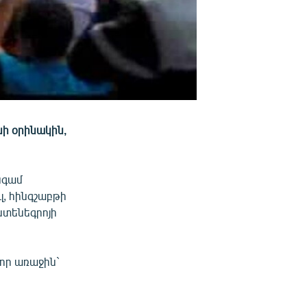
EMBED
ՏԱՐԱԾԵԼ
նի օրինակին,
նգամ
լ, հինգշաբթի
նտենեգրոյի
 որ առաջին`