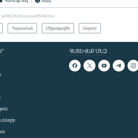
Հետևեք մեզ
Տպել
 գտնել հետևյալ բաժիններում
Հայաստան
Միջազգային
Սպորտ
Ր
ՀԵՏԵՎԵՔ ՄԵԶ
ն
ն
յուն
 խնդիր
ան