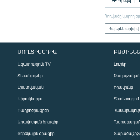
Կիսվել
Հոդվածը կարող եք
Հայերեն արխիվ
ՄՈՒԼՏԻՄԵԴԻԱ
ԲԱԺԻՆՆԵ
Ազատություն TV
Լուրեր
Տեսանյութեր
Քաղաքակա
Լրատվական
Իրավունք
Կիրակնօրյա
Տնտեսությու
Ռադիոծրագրեր
Հասարակութ
Առավոտյան ծրագիր
Ղարաբաղյան
Ցերեկային ծրագիր
Տարածաշրջ
Հայերեն