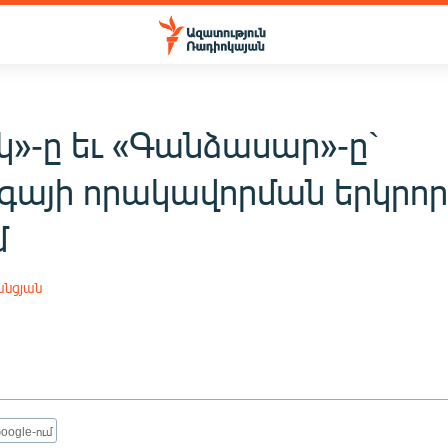
կ»-ը եւ «Գանձասար»-ը`
իգայի որակավորման երկրո
մ
անցյան
oogle-ում