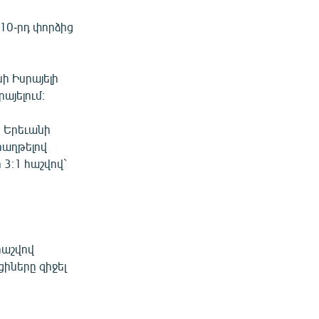
 10-րդ փորձից
ի Իսրայելի
այելում։
կ Երեւանի
հաղթելով
3։1 հաշվով`
հաշվով
իները զիջել