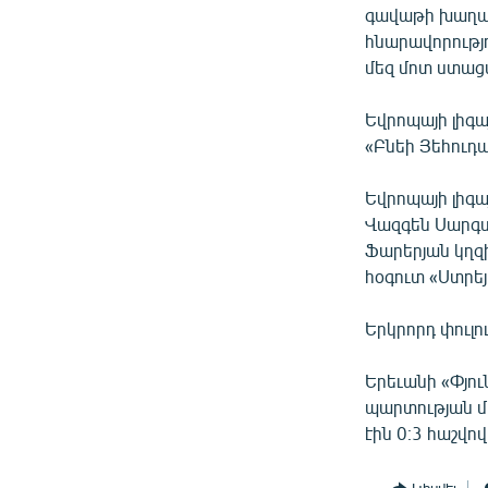
գավաթի խաղարկ
հնարավորությո
մեզ մոտ ստացվ
Եվրոպայի լիգա
«Բնեի Յեհուդա
Եվրոպայի լիգա
Վազգեն Սարգս
Ֆարերյան կղզի
հօգուտ «Ստրեյ
Երկրորդ փուլո
Երեւանի «Փյու
պարտության մ
էին 0։3 հաշվով