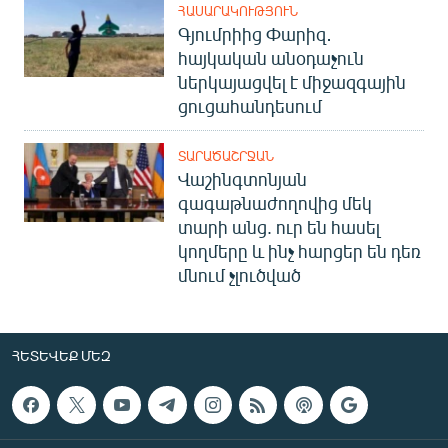
ՀԱՍԱՐԱԿՈՒԹՅՈՒՆ
English
Գյումրիից Փարիզ․
Русский
հայկական անօդաչուն
ներկայացվել է միջազգային
ցուցահանդեսում
ՀԵՏԵՎԵՔ ՄԵԶ
ՏԱՐԱԾԱՇՐՋԱՆ
Վաշինգտոնյան
գագաթնաժողովից մեկ
տարի անց. ուր են հասել
«Ազատության» բոլոր կայքերը
կողմերը և ինչ հարցեր են դեռ
մնում չլուծված
ՀԵՏԵՎԵՔ ՄԵԶ