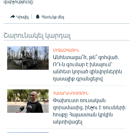
վարչությունը։
ՄԻՋԱԶԳԱՅԻՆ
ՄՇԱԿՈՒՅԹ
Կիսվել
Հետևեք մեզ
ՍՊՈՐՏ
Շարունակել կարդալ
ՄԵԿՆԱԲԱՆՈՒԹՅՈՒՆ
ՏՏ ԵՒ ԻՆՏԵՐՆԵՏ
ՄԻՋԱԶԳԱՅԻՆ
Անհետացա՞ծ, թե՞ զոհված․
ԿՈՐՈՆԱՎԻՐՈՒՍ
ՌԴ-ն գումար է խնայում՝
ԱՐԽԻՎ
անհետ կորած զինվորներին
դասալիք գրանցելով
ՏԵՍԱՆՅՈՒԹԵՐ
ԲԱՆԱՎԵՃ
ՀԱՍԱՐԱԿՈՒԹՅՈՒՆ
Փախուստ ռուսական
ՁԳՏԵԼՈՎ ԼԱՎԱԳՈՒՅՆԻՆ
զորամասից. ինչու է ռուսների
ՓՈԴՔԱՍԹ
հոսքը Հայաստան կրկին
ակտիվացել
Հայերեն