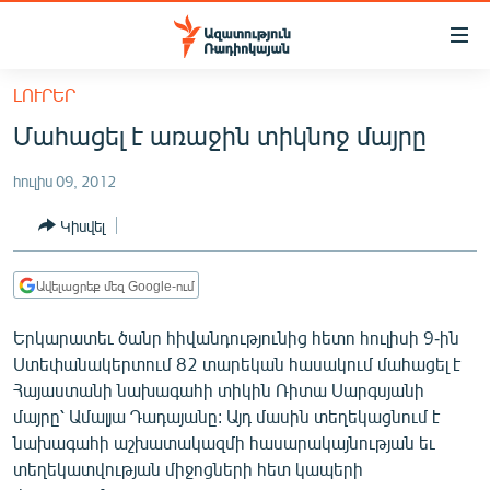
Մատչելիության
հղումներ
Անցնել
ԼՈՒՐԵՐ
հիմնական
ԱԶԱՏՈՒԹՅՈՒՆ TV
Մահացել է առաջին տիկնոջ մայրը
բովանդակությանը
ՀԱՅԱՍՏԱՆ
Անցնել
հուլիս 09, 2012
հիմնական
ՔԱՂԱՔԱԿԱՆ
մենյուին
Կիսվել
ԸՆՏՐՈՒԹՅՈՒՆՆԵՐ 2026
Որոնում
ԻՐԱՎՈՒՆՔ
Ավելացրեք մեզ Google-ում
ՀԱՍԱՐԱԿՈՒԹՅՈՒՆ
Երկարատեւ ծանր հիվանդությունից հետո հուլիսի 9-ին
ՏՆՏԵՍՈՒԹՅՈՒՆ
Ստեփանակերտում 82 տարեկան հասակում մահացել է
Հայաստանի նախագահի տիկին Ռիտա Սարգսյանի
ՂԱՐԱԲԱՂ
մայրը՝ Ամալյա Դադայանը: Այդ մասին տեղեկացնում է
ՊԱՏԵՐԱԶՄԻ 6 ՇԱԲԱԹՆԵՐԸ
նախագահի աշխատակազմի հասարակայնության եւ
տեղեկատվության միջոցների հետ կապերի
ՏԱՐԱԾԱՇՐՋԱՆ