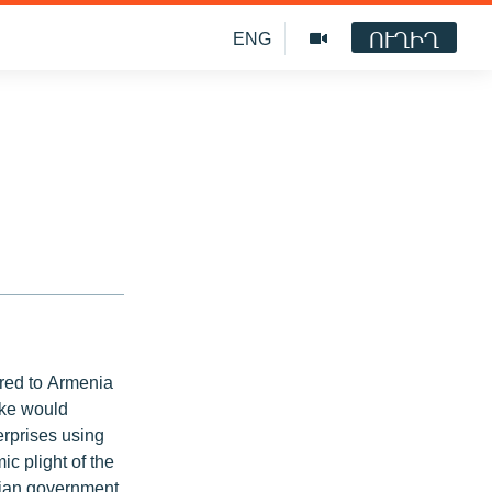
ՈՒՂԻՂ
ENG
ered to Armenia
hike would
erprises using
c plight of the
enian government