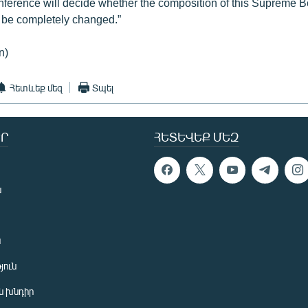
onference will decide whether the composition of this Supreme B
l be completely changed.”
n)
Հետևեք մեզ
Տպել
Ր
ՀԵՏԵՎԵՔ ՄԵԶ
ն
ն
յուն
 խնդիր