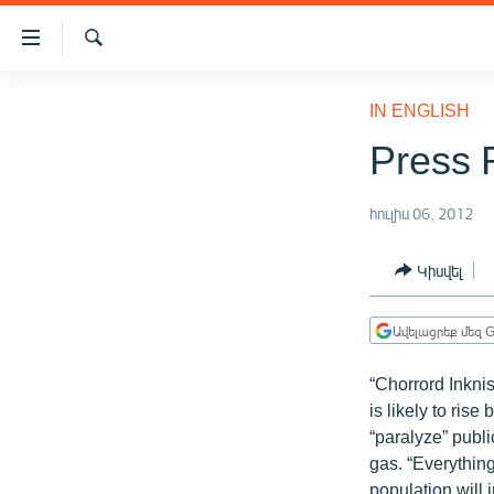
Մատչելիության
հղումներ
Որոնում
Անցնել
ԱԶԱՏՈՒԹՅՈՒՆ TV
հիմնական
IN ENGLISH
բովանդակությանը
ՀԱՅԱՍՏԱՆ
Press 
Անցնել
ՔԱՂԱՔԱԿԱՆ
հիմնական
մենյուին
հուլիս 06, 2012
ԸՆՏՐՈՒԹՅՈՒՆՆԵՐ 2026
Որոնում
ԻՐԱՎՈՒՆՔ
Կիսվել
ՀԱՍԱՐԱԿՈՒԹՅՈՒՆ
Ավելացրեք մեզ G
ՏՆՏԵՍՈՒԹՅՈՒՆ
ՂԱՐԱԲԱՂ
“Chorrord Inkni
is likely to ris
ՊԱՏԵՐԱԶՄԻ 6 ՇԱԲԱԹՆԵՐԸ
“paralyze” publi
ՏԱՐԱԾԱՇՐՋԱՆ
gas. “Everythin
population will 