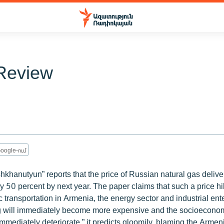
Review
oogle-ում
shkhanutyun” reports that the price of Russian natural gas deliv
e by 50 percent by next year. The paper claims that such a price 
c transportation in Armenia, the energy sector and industrial ent
g will immediately become more expensive and the socioeconomi
immediately deteriorate,” it predicts gloomily, blaming the Arm