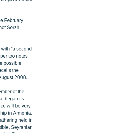
the February
 not Serzh
d with “a second
aper too notes
he possible
ecalls the
 August 2008.
ember of the
at began its
ce will be very
hip in Armenia.
athering held in
sible, Seyranian