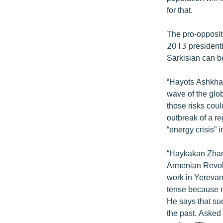
ՄԻՋԱԶԳԱՅԻՆ
for that.
ՄՇԱԿՈՒՅԹ
The pro-oppositi
ՍՊՈՐՏ
2013 presidentia
ՄԵԿՆԱԲԱՆՈՒԹՅՈՒՆ
Sarkisian can b
ՏՏ ԵՒ ԻՆՏԵՐՆԵՏ
“Hayots Ashkhar”
ԿՈՐՈՆԱՎԻՐՈՒՍ
wave of the glob
those risks coul
ԱՐԽԻՎ
outbreak of a reg
ՏԵՍԱՆՅՈՒԹԵՐ
“energy crisis”
ԲԱՆԱՎԵՃ
“Haykakan Zhama
ՁԳՏԵԼՈՎ ԼԱՎԱԳՈՒՅՆԻՆ
Armenian Revolu
work in Yerevan
ՓՈԴՔԱՍԹ
tense because m
He says that su
the past. Asked