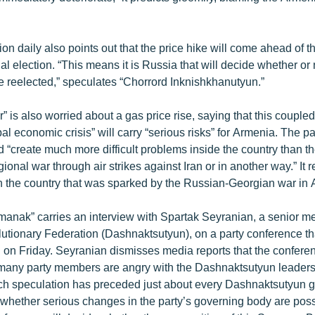
on daily also points out that the price hike will come ahead of 
l election. “This means it is Russia that will decide whether or
e reelected,” speculates “Chorrord Inknishkhanutyun.”
 is also worried about a gas price rise, saying that this couple
al economic crisis” will carry “serious risks” for Armenia. The p
d “create much more difficult problems inside the country than t
ional war through air strikes against Iran or in another way.” It r
 in the country that was sparked by the Russian-Georgian war in
nak” carries an interview with Spartak Seyranian, a senior m
tionary Federation (Dashnaktsutyun), on a party conference th
 on Friday. Seyranian dismisses media reports that the conferen
any party members are angry with the Dashnaktsutyun leaders
ch speculation has preceded just about every Dashnaktsutyun g
 whether serious changes in the party’s governing body are pos