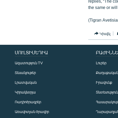
replies, “The c
the same or wil
(Tigran Avetisia
Կիսվել
ՄՈՒԼՏԻՄԵԴԻԱ
ԲԱԺԻՆՆԵ
Ազատություն TV
Լուրեր
Տեսանյութեր
Քաղաքակա
Լրատվական
Իրավունք
Կիրակնօրյա
Տնտեսությու
Ռադիոծրագրեր
Հասարակութ
Առավոտյան ծրագիր
Ղարաբաղյան