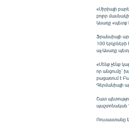
ՄԻՋԱԶԳԱՅԻՆ
«Սիրիայի բար
ՄՇԱԿՈՒՅԹ
բոլոր մասնակի
ՍՊՈՐՏ
Ասադը «պետք 
ՄԵԿՆԱԲԱՆՈՒԹՅՈՒՆ
Ֆրանսիայի ար
ՏՏ ԵՒ ԻՆՏԵՐՆԵՏ
100 երկրների 
ալ-Ասադը պետք
ԿՈՐՈՆԱՎԻՐՈՒՍ
ԱՐԽԻՎ
«Մենք չենք կա
որ անցումը` 
ՏԵՍԱՆՅՈՒԹԵՐ
բացառում է Բա
ԲԱՆԱՎԵՃ
Գերմանիայի ա
ՁԳՏԵԼՈՎ ԼԱՎԱԳՈՒՅՆԻՆ
Շատ պետությու
ՓՈԴՔԱՍԹ
պաշտոնական Դ
Ռուսաստանը ե