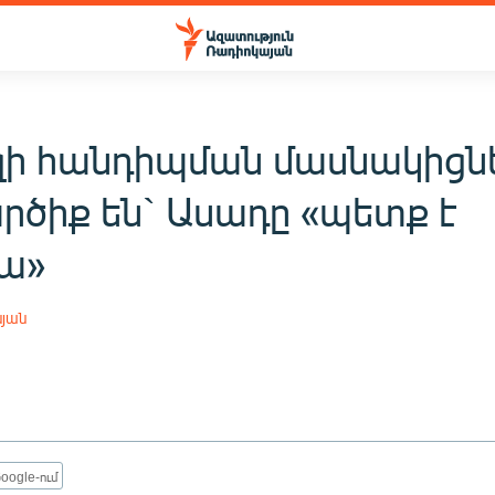
ի հանդիպման մասնակիցն
րծիք են` Ասադը «պետք է
ա»
սյան
oogle-ում