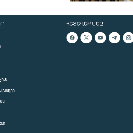
Ր
ՀԵՏԵՎԵՔ ՄԵԶ
ն
ն
յուն
 խնդիր
ան
նետ