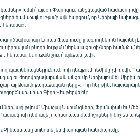
եկամներ» խմբի` այսօր Փարիզում անցկացված համաժողովը
ցների համաձայնությամբ այն հարցում, որ Սիրիայի նախագա
է հեռանա»։
տգործնախարար Լորան Ֆաբիուսը լրագրողներին հայտնել է, 
եւ սիրիական ընդդիմության ներկայացուցիչները համաձայնե
 է հեռանա, եւ որքան շուտ` այնքան լավ»։
րող պատկերացնել լուծում, որի դեպքում ռեժիմը չփոխվի։ Դա
խաղաղ եւ ժողովրդավարական անցումը Սիրիայում եւ Սիրիայ
շար ալ-Ասադի քաղաքական դերը», - իր հերթին, հայտարարել
րտգործնախարար Գիդո Վեսթերվելեն։
ններ, այդ թվում` Միացյալ Նահանգները, Ֆրանսիան եւ Մե
ամասկոսի դեմ ավելի խիստ պատժամիջոցների կոչ են արել
ւ Չինաստանը բոյկոտել են փարիզյան հանդիպումը։