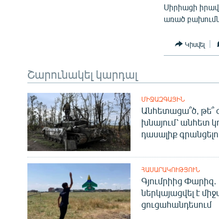
Սիրիացի իրավ
առած բախումնե
Կիսվել
Շարունակել կարդալ
ՄԻՋԱԶԳԱՅԻՆ
Անհետացա՞ծ, թե՞ 
խնայում՝ անհետ կ
դասալիք գրանցելո
ՀԱՍԱՐԱԿՈՒԹՅՈՒՆ
Գյումրիից Փարիզ․
ներկայացվել է մի
ցուցահանդեսում