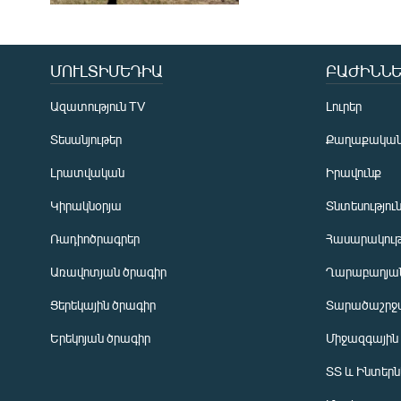
ՄՈՒԼՏԻՄԵԴԻԱ
ԲԱԺԻՆՆԵ
Ազատություն TV
Լուրեր
Տեսանյութեր
Քաղաքակա
Լրատվական
Իրավունք
Կիրակնօրյա
Տնտեսությու
Ռադիոծրագրեր
Հասարակութ
Առավոտյան ծրագիր
Ղարաբաղյան
Ցերեկային ծրագիր
Տարածաշրջ
Հայերեն
Երեկոյան ծրագիր
Միջազգային
English
ՏՏ և Ինտեր
Русский