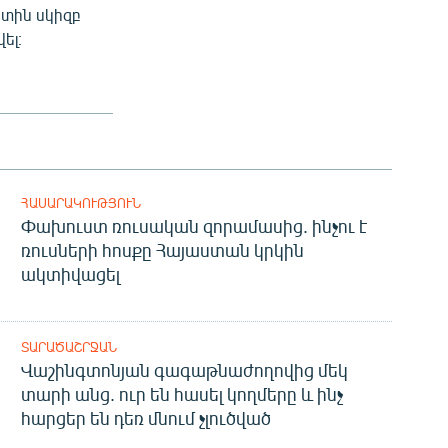
տին սկիզբ
ել։
ՀԱՍԱՐԱԿՈՒԹՅՈՒՆ
Փախուստ ռուսական զորամասից. ինչու է
ռուսների հոսքը Հայաստան կրկին
ակտիվացել
ՏԱՐԱԾԱՇՐՋԱՆ
Վաշինգտոնյան գագաթնաժողովից մեկ
տարի անց. ուր են հասել կողմերը և ինչ
հարցեր են դեռ մնում չլուծված