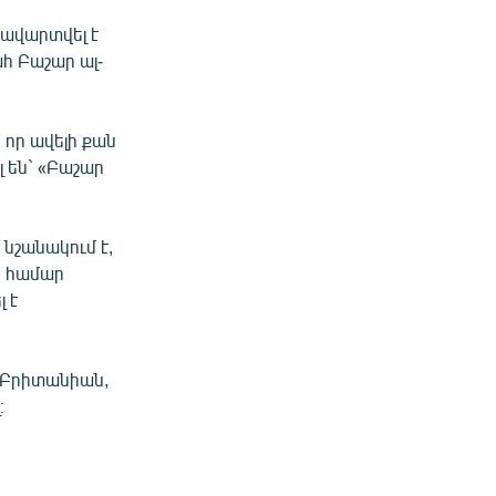
 ավարտվել է
հ Բաշար ալ-
որ ավելի քան
լ են` «Բաշար
 նշանակում է,
ի համար
 է
ծ Բրիտանիան,
։